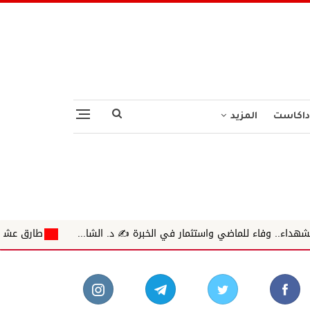
داكاست
المزيد
. وفاء للماضي واستثمار في الخبرة ✍️ د. الشا...
طارق عشيري.. ف