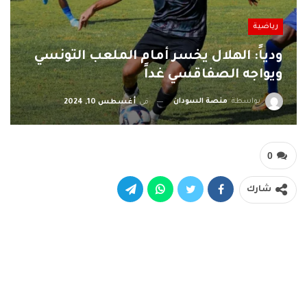
رياضية
ودياً: الهلال يخسر أمام الملعب التونسي
ويواجه الصفاقسي غداً
بواسطة
منصة السودان
في
أغسطس 10, 2024
0
شارك