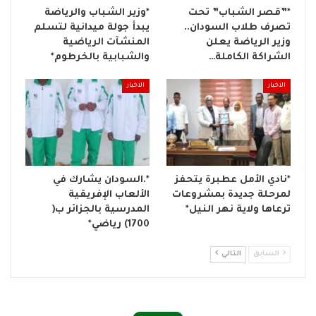
*​”قصر الشباب” تحت
*وزير الشباب والرياضة
تصرف طلاب السودان..
يبدأ جولة ميدانية لتسلم
وزير الرياضة يعلن
المنشآت الرياضية
الشراكة الكاملة…
والشبابية بالخرطوم*
الاخبار
الاخبار
*نادي الأمل عطبرة يتحفز
*.السودان يشارك في
لمرحلة جديدة بمشروعات
الألعاب الإفريقية
ترعاها ولاية نهر النيل*
المدرسية بالجزائر ب(
1700) رياضي*
السابق
التالي