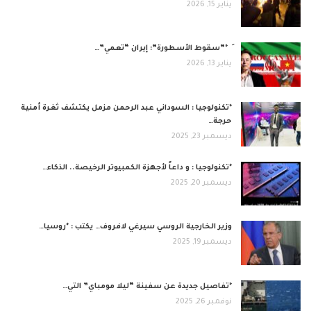
يناير 15, 2026
️َ *”سقوط الأسطورة”: إيران “تعمي”…
يناير 13, 2026
*تكنولوجيا : السوداني عبد الرحمن مزمل يكتشف ثغرة أمنية
حرجة…
ديسمبر 23, 2025
*تكنولوجيا : و داعاً لأجهزة الكمبيوتر الرخيصة.. الذكاء…
ديسمبر 20, 2025
وزير الخارجية الروسي سيرغي لافروف… يكتب : *روسيا…
ديسمبر 19, 2025
*تفاصيل جديدة عن سفينة “ليلا مومباي” التي…
نوفمبر 26, 2025