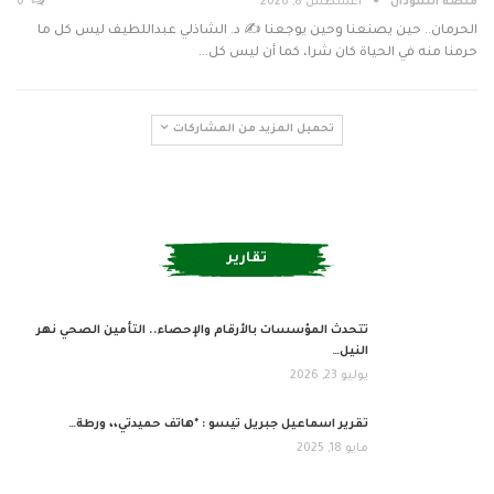
منصة السودان
أغسطس 8, 2026
0
الحرمان.. حين يصنعنا وحين يوجعنا ✍️ د. الشاذلي عبداللطيف ليس كل ما
حرمنا منه في الحياة كان شرا، كما أن ليس كل…
تحميل المزيد من المشاركات
تقارير
تتحدث المؤسسات بالأرقام والإحصاء.. التأمين الصحي نهر
النيل…
يوليو 23, 2026
تقرير اسماعيل جبريل تيسو : *هاتف حميدتي،، ورطة…
مايو 18, 2025