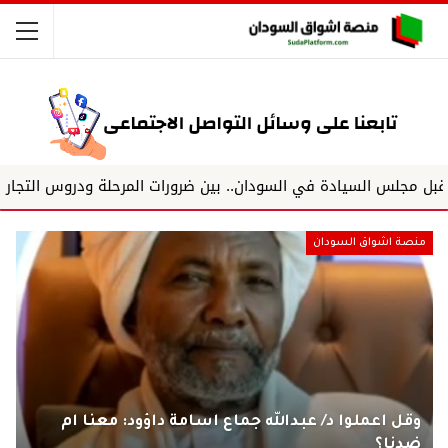
ورات المرحلة ودروس التجارب الدولية د/أميرة كمال م...
وبرغ
منصة اشواق السودان
وقل اعملوا د/ عبدالله جماع اسامة داؤود: معنا ام
ضدنا؟