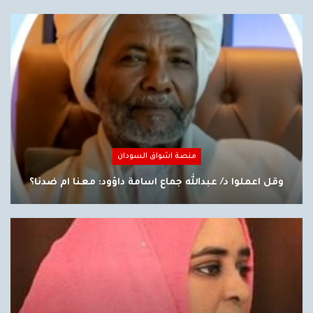
منصة اشواق السودان
وقل اعملوا د/ عبدالله جماع اسامة داؤود: معنا ام ضدنا؟