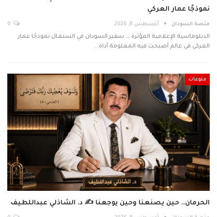
نموذجًا عمار العركي
منصة السودان
أغسطس 8, 2026
0
الدبلوماسية الإعلامية المؤثرة ... سفير السودان في السنغال نموذجًا عمار
العركي في عالم أصبحت فيه المعلومة أداة…
منوعات
الحرمان.. حين يصنعنا وحين يوجعنا ✍️ د. الشاذلي عبداللطيف