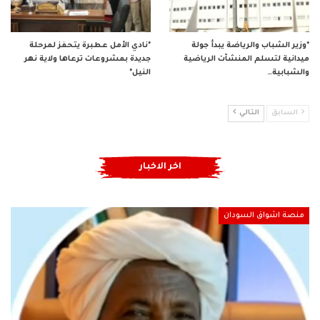
*وزير الشباب والرياضة يبدأ جولة
*نادي الأمل عطبرة يتحفز لمرحلة
ميدانية لتسلم المنشآت الرياضية
جديدة بمشروعات ترعاها ولاية نهر
والشبابية…
النيل*
السابق
التالي
اخر الاخبار
منصة اشواق السودان