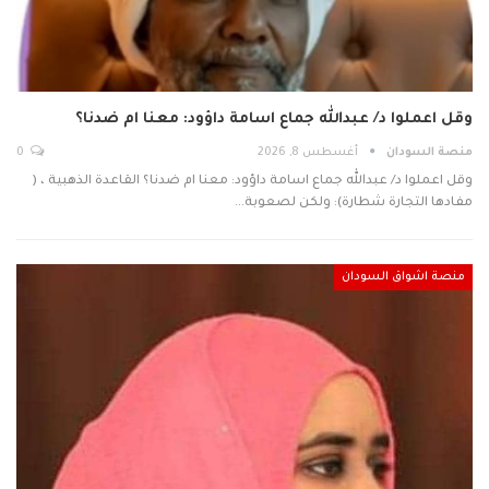
وقل اعملوا د/ عبدالله جماع اسامة داؤود: معنا ام ضدنا؟
منصة السودان
أغسطس 8, 2026
0
وقل اعملوا د/ عبدالله جماع اسامة داؤود: معنا ام ضدنا؟ القاعدة الذهبية ، (
مفادها التجارة شطارة): ولكن لصعوبة…
منصة اشواق السودان