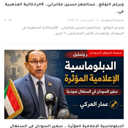
وبرغم التوقع.. عبدالمعز حسين مكابرابي… #الرادكالية المذهبية
في…
منصة السودان
أغسطس 8, 2026
0
وبرغم التوقع.. عبدالمعز حسين مكابرابي... #الرادكالية المذهبية في
السودان..ومهددات الأمن المجتمعي..!؟ ▪️يبرز…
منصة اشواق السودان
الدبلوماسية الإعلامية المؤثرة … سفير السودان في السنغال