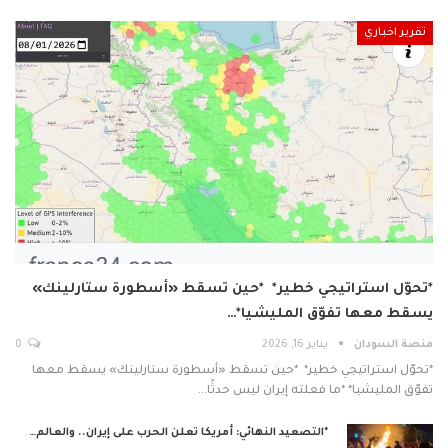
تقرير اخباري
*تحوّل استراتيجي خطير* *حين تسقط «أسطورة ستارلينك»
يسقط معها تفوّق المليشيا*…
منصة السودان
يناير 16, 2026
0
*تحوّل استراتيجي خطير* *حين تسقط «أسطورة ستارلينك» يسقط معها
تفوّق المليشيا* *ما فعلته إيران ليس حدثًا…
‏ *التصعيد النهائي: أمريكا تعلن الحرب على إيران.. والعالم…