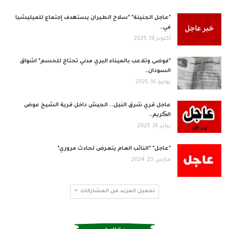
*عاجل الجنينة* *سلاح الطيران يستهدف إجتماع للميليشيا
في…
أكتوبر 19, 2025
*فوضى وتلاعب بالميناء البري مدني تحتاج للحسم* اشواق
السودان…
يوليو 16, 2025
عاجل قري شرق النيل.. الجيش داخل قرية الشيخ عوض
الڪريم…
يناير 16, 2025
*عاجل* *النائب العام يتعرض لحادث مروري*
مارس 23, 2024
تحميل المزيد من المشاركات