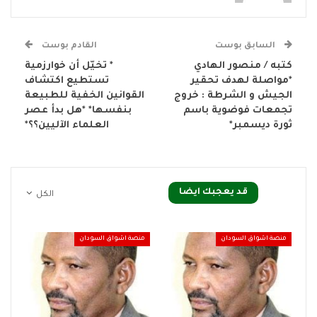
السابق بوست
القادم بوست
كتبه / منصور الهادي
* تخيّل أن خوارزمية
*مواصلة لهدف تحقير
تستطيع اكتشاف
الجيش و الشرطة : خروج
القوانين الخفية للطبيعة
تجمعات فوضوية باسم
بنفسها* *هل بدأ عصر
ثورة ديسمبر*
العلماء الآليين؟؟*
قد يعجبك ايضا
الكل
منصة اشواق السودان
منصة اشواق السودان