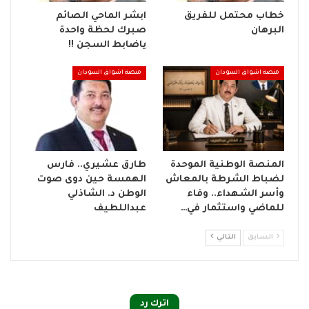
خطاب محتمل للفريق
ابشر الماحي الصائم
البرهان
صبرك لحظة واحدة
ياضابط السجن !!
منصة اشواق السودان
منصة اشواق السودان
المنصة الوطنية الموحدة
طارق عشيري.. فارس
لضباط الشرطة بالمعاش
الهمسة حين دوى صوت
وأسر الشهداء.. وفاء
الوطن د. الشاذلي
للماضي واستثمار في…
عبداللطيف
السابق
التالي
اترك رد