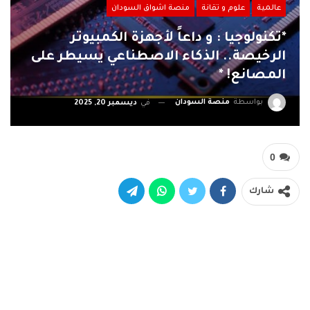
عالمية
علوم و تقانة
منصة اشواق السودان
*تكنولوجيا : و داعاً لأجهزة الكمبيوتر
الرخيصة.. الذكاء الاصطناعي يسيطر على
المصانع! *
بواسطة
منصة السودان
في
ديسمبر 20, 2025
0
شارك