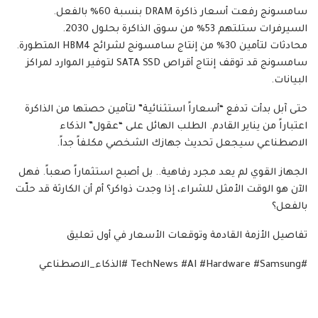
سامسونج رفعت أسعار ذاكرة DRAM بنسبة 60% بالفعل.
السيرفرات ستلتهم 53% من سوق الذاكرة بحلول 2030.
محادثات لتأمين 30% من إنتاج سامسونج لشرائح HBM4 المتطورة.
سامسونج قد توقف إنتاج أقراص SATA SSD لتوفير الموارد لمراكز
البيانات.
حتى آبل بدأت تدفع “أسعاراً استثنائية” لتأمين حصتها من الذاكرة
اعتباراً من يناير القادم. الطلب الهائل على “عقول” الذكاء
الاصطناعي سيجعل تحديث جهازك الشخصي مكلفاً جداً.
الجهاز القوي لم يعد مجرد رفاهية.. بل أصبح استثماراً صعباً. فهل
الآن هو الوقت الأمثل للشراء، إذا وجدت ذواكر؟ أم أن الكارثة قد حلّت
بالفعل؟
تفاصيل الأزمة القادمة وتوقعات الأسعار في أول تعليق
#TechNews #AI #Hardware #Samsung #الذكاء_الاصطناعي