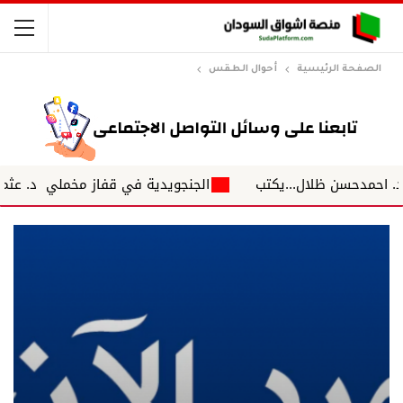
الصفحة الرئيسية
أحوال الطقس
دحسن ظلال...يكتب
الجنجويدية في قفاز مخملي د. عثمان جلال.