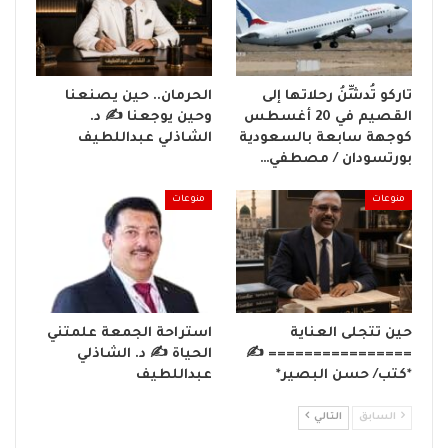
تاركو تُدشِّنُ رحلاتها إلى
الحرمان.. حين يصنعنا
القصيم في 20 أغسطس
وحين يوجعنا ✍️ د.
كوجهة سابعة بالسعودية
الشاذلي عبداللطيف
بورتسودان / مصطفي…
منوعات
منوعات
حين تتجلى العناية
استراحة الجمعة علمتني
================ ✍️
الحياة ✍️ د. الشاذلي
*كتب/ حسن البصير*
عبداللطيف
السابق
التالي