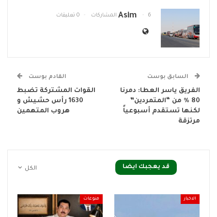
Asim
6 المشاركات
0 تعليقات
السابق بوست
القادم بوست
الفريق ياسر العطا: دمرنا
القوات المشتركة تضبط
80 % من “المتمردين”
1630 رأس حشيش و
لكنها تستقدم أسبوعياً
هروب المتهمين
مرتزقة
قد يعجبك ايضا
الكل
الاخبار
منوعات