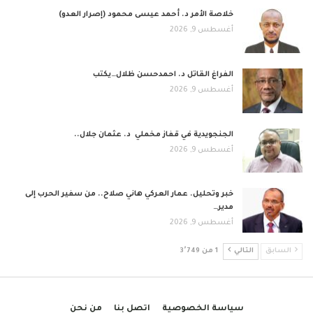
خلاصة الأمر د. أحمد عيسى محمود (إصرار العدو)
أغسطس 9, 2026
الفراغ القاتل د. احمدحسن ظلال…يكتب
أغسطس 9, 2026
الجنجويدية في قفاز مخملي د. عثمان جلال..
أغسطس 9, 2026
خبر وتحليل. عمار العركي هاني صلاح.. من سفير الحرب إلى
مدير…
أغسطس 9, 2026
السابق
التالي
1 من 3٬749
سياسة الخصوصية
اتصل بنا
من نحن