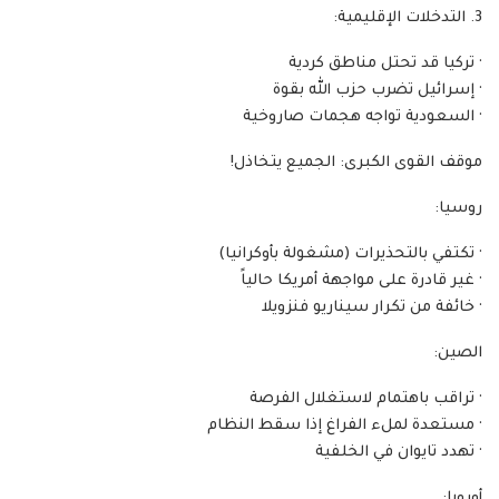
‏· تركيا قد تحتل مناطق كردية
‏· إسرائيل تضرب حزب الله بقوة
‏· السعودية تواجه هجمات صاروخية
‏موقف القوى الكبرى: الجميع يتخاذل!
‏روسيا:
‏· تكتفي بالتحذيرات (مشغولة بأوكرانيا)
‏· غير قادرة على مواجهة أمريكا حالياً
‏· خائفة من تكرار سيناريو فنزويلا
‏الصين:
‏· تراقب باهتمام لاستغلال الفرصة
‏· مستعدة لملء الفراغ إذا سقط النظام
‏· تهدد تايوان في الخلفية
‏أوروبا: