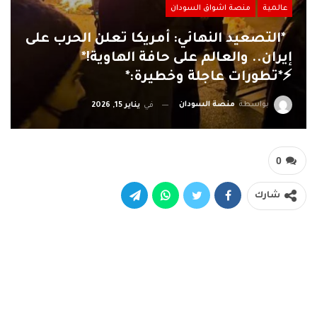
عالمية
منصة اشواق السودان
‏ *التصعيد النهائي: أمريكا تعلن الحرب على
إيران.. والعالم على حافة الهاوية!*
‏⚡*تطورات عاجلة وخطيرة:*
بواسطة
منصة السودان
في
يناير 15, 2026
0
شارك