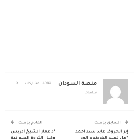
منصة السودان
4080 المشاركات
0
تعليقات
السابق بوست
القادم بوست
إبر الحروف عابد سيد احمد
*د عمار الشيخ ادريس
*هل تعيد الخرطوم الود
وكيل الثروة الحيوانية