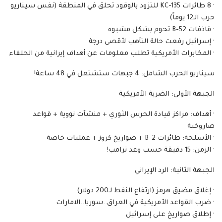
‏· 8 طائرات KC-135 للتزود بالوقود تحلق في المنطقة (نفس سيناريو
حرب الـ12 يوماً)
‏· قاذفات B-52 تحوم بشكل مشبوه
‏· إسرائيل رفعت حالة التأهب لأقصى درجة
‏· المخابرات الأمريكية تطلب معلومات عن أهداف إيرانية من الحلفاء
‏سيناريو الحرب الشامل: 4 جبهات ستشتعل في 48 ساعة!
‏الجبهة الأولى: الضربة الأمريكية
‏· أهداف: مراكز قيادة الحرس الثوري + منشآت نووية + قواعد
صاروخية
‏· الأسلحة: طائرات B-2 + صواريخ كروز + عمليات خاصة
‏· الزمن: 15 دقيقة حسب وعد ترامب!
‏الجبهة الثانية: الرد الإيراني
‏· إغلاق مضيق هرمز (ارتفاع النفط لـ200 دولار)
‏· ضرب القواعد الأمريكية في العراق..سوريا..الامارات
‏· إطلاق صواريخ على إسرائيل