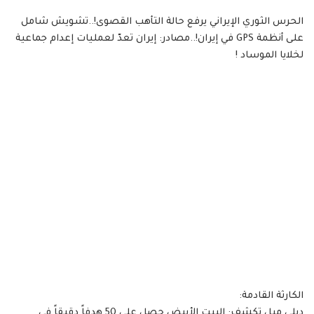
‏الحرس الثوري الإيراني يرفع حالة التأهب القصوى!..تشويش شامل
على أنظمة GPS في إيران!..مصادر: إيران تعدّ لعمليات إعدام جماعية
لخلايا الموساد !
‏الكارثة القادمة:
‏ديلي ميل تكشف: البيت الأبيض حصل على 50 هدفاً دقيقاً في