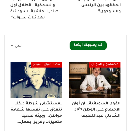
المفقود بين الرئيس
والسمكية : انطلاق اول
والسوخوى!*
صادر للماشية السودانية
بعد ثلاث سنوات*
قد يعجبك ايضا
الكل
منصة اشواق السودان
منصة اشواق السودان
القوى السودانية… آن أوان
_مستشفى شرطة دنقلا
الاجتماع على الوطن ✍️د.
تتفوّق على نفسها شهادة
الشاذلي عبداللطيف
مواطن.. وبيئة صحية
متميزة.. وفريق يعمل…