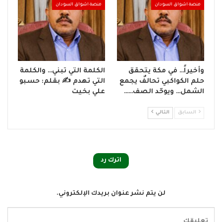
منصة اشواق السودان
منصة اشواق السودان
وأخيراً… في مكة يتحقق
الكلمة التي تبني… والكلمة
حلم الكواكبي تحالفٌ يجمع
التي تهدم ✍ بقلم: حسبو
الشمل… ويوحّد الصف……
علي بخيت
السابق
التالي
اترك رد
لن يتم نشر عنوان بريدك الإلكتروني.