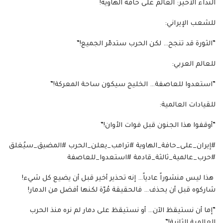
‏النداء الأخير: العالم على حافة الهاوية!
‏للشعب الإيراني:
‏”الثورة قد تنجح… لكن الحرب ستدمّر الجميع!”
‏للعالم العربي:
‏”استعدوا للعاصفة… الخليج سيكون ساحة المعركة!”
‏للقيادات العالمية:
‏”أوقفوا هذا الجنون قبل فوات الأوان!”
‏⁧‫#إيران_على_حافة_الهاوية‬⁩ ⁧‫#ترامب_يعلن_الحرب‬⁩ ⁧‫#المضيق_سيُغلق‬⁩
⁧‫#حرب_عالمية_ثالثة_قادمة‬⁩ ⁧‫#استعدوا_للعاصفة‬⁩
‏ هذا ليس منشوراً عادياً… إنه تحذير أخير قبل أن يضيع كل شيء!
‏شاركوه قبل أن يحذف… فالحقيقة مُرّة لكنها أفضل من الدمار!
‏”إما أن نستيقظ الآن… أو نستيقظ على دمار لم نره منذ الحرب
العالمية الثانية!”