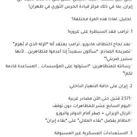
إيران..بما في ذلك مركز قيادة الحرس الثوري في طهران!
‏ تحليل: لماذا هذه المرة مختلفة؟
‏· بعد نجاح اختطاف مادورو…ترامب يعتقد أنه “الإله الذي لا يُهزم”
‏· تصريحه الصادم: “سأكون سعيداً إذا أعدموا متظاهرين… لأنها
ستبرر ضربتي!”
‏· رسالته للمتظاهرين: “استولوا على المؤسسات… المساعدة قادمة
لكم!”
‏· 2,571 قتيل حتى الآن مصادر غربية
‏· اليوم السابع عشر للمظاهرات دون توقف
‏· الريال الإيراني = صفر أمام الدولار واليورو
‏· النظام يفضل “بقاء الملالي” على “بقاء إيران”