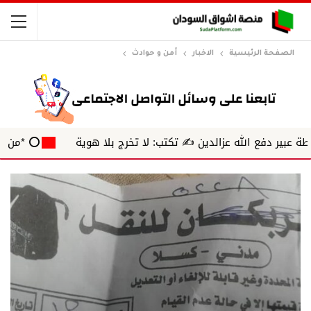
الصفحة الرئيسية
الاخبار
أمن و حوادث
دفع الله عزالدين ✍️ تكتب: لا تخرج بلا هوية
⭕ *من الهامش* ✍