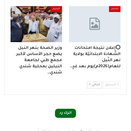
الاخبار
الاخبار
⭕إعلان نتيجة امتحانات
وزير الصحة بنهر النيل
الشّهادة الابتدائيّة بولاية
يضع حجر الأساس لأكبر
نهر النّيل
مجمع طبي لجامعة
للعام(2026م)يوم بعد غدٍ…
النيلين بمحلية شندي
شندي…
السابق
التالي
اترك رد