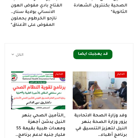
الصحية بكنترول الشهادة
الفتاح بادي مفوض العون
الثانوية*
الانساني بولاية سنار…
نازحو الخرطوم يحملون
المفوض على الأعناق*
قد يعجبك ايضا
الكل
الاخبار
الاخبار
وفد وزارة الصحة الاتحادية
_التأمين الصحي بنهر
يزور وزارة الصحة بنهر
النيل يدشن أجهزة
النيل لتعزيز التنسيق في
ومعدات طبية بقيمة 55
برنامج أطباء…
مليار جنيه لدعم برنامج…