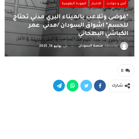
أمن و حوادث
الاخبار
العودة الطوعية
*فوضى وتلاعب بالميناء البري مدني تحتاج
للحسم* اشواق السودان /مدني عمر
الكباشي البطحاني
بواسطة
منصة السودان
في
يوليو 16, 2025
0
شارك