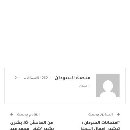
منصة السودان
4080 المشاركات
0
تعليقات
السابق بوست
القادم بوست
*امتحانات السودان :
من الهامش ✍️ بشرى
تدشين اعمال اللجنة
بشير *شكرا محمد عبد