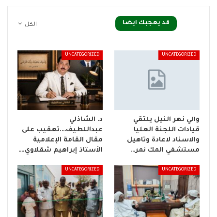
قد يعجبك ايضا
الكل
UNCATEGORIZED
UNCATEGORIZED
والي نهر النيل يلتقي
د. الشاذلي
قيادات اللجنة العليا
عبداللطيف….تعقيب على
والاسناد لاعادة وتاهيل
مقال القامة الإعلامية
مستشفي المك نمر…
الأستاذ إبراهيم شقلاوي.…
UNCATEGORIZED
UNCATEGORIZED