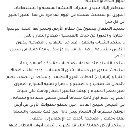
بجوار خلدك أو مخيلتك …
ستطفر إليك سيدى عشرات الأسئلة المبهمة و الاستفهامات
الحيرى ..و ستحدث نفسك فى اليوم ألف مرة عن هذا التغير الكبير
فى كل شئ
ستجد الأطفال يبحثون عن حطام الأرض وشجراتها الميتة ليوقدوا
(جفان) و (قدور) من حبات (العدسية) طعام النهار والليل ..
و ستجد الشباب والكهول عند حد الالتهاب و التضحية يبذلون
النفس بابتسامة ورضا . بلا من ولا مزايدة ..و موتا جميلا فى سبيل
الأرض …
ستجد النساء عند الملمات صاحابات عقيدة و كفاية و زيادة ….
ستبحث سيدى عن جلسات شاى الأمسيات . ودود القلب ضحاك
الثنايا و (قرقراب) لحظات المرح اللطيف.. و ستجد أن الصمت يخيم
بالمكان فلا صخب و لا ضجيج و لا صراخ صبية الشوارع العفوى …
تغير طعم الأشياء و تبدلت تفاسير الأفكار ونامت على جنبات
الشوارع أحلام كبار كانت تتمناها أنفس تتحقق سعادة و سعادة ..
فى المجمل سيدى القادم ..حين تخطو خطواتك الأولى فى أرض
الوطن ستعرف أن المسار ليس ذاته الذى كنت تمشيه والبسمة
تعلو وجهك و الضحكة تأخذك حد الإنكفاء إلى الخلف ..
وستجد أن كل معادلة البلد قد تغيرت و تبدلت أدوات العطاء فيها