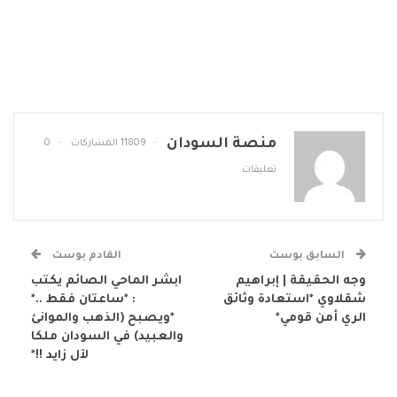
منصة السودان
11809 المشاركات
0
تعليقات
السابق بوست
القادم بوست
وجه الحقيقة | إبراهيم
ابشر الماحي الصائم يكتب
شقلاوي *استعادة وثائق
: *ساعتان فقط ..*
الري أمن قومي*
*ويصبح (الذهب والموانئ
والعبيد) في السودان ملكا
لآل زايد !!*