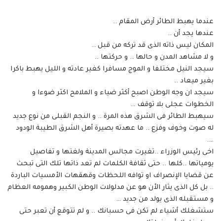
عندما يهبط الطائر أرض المقام ..
عندها يجد أن ..
المكان ليس ذاته الذى قد تركه من قبل ..
و لا مشاهد المدن و حالها .. و حركتها ..
سيجد النيل مختلفا و الموج مسافرا كغير عادته و الليل يهبط باكرا
بغير ميعاد ..
سيجد ان وجه الوطن اصبح أكثر ضياء و الملامح اكثر ضوءا و
الخطوات عجلى بلا توقف …
سيهبط الطائر فى الشرق هذه المرة .. و النجم القبلى من نوع جديد
له صوت وخوف وفزع .. ما عهدته بصيرة أهل الشرق الطيبة الودود
….
اخى رئيس الوزراء ..تغيرت مجالس المدينة ولغتها و تفاصيل
يومياتها ..كلها .. حتى ثقافة الكلمات لم تعد ذاتها تلك التى تبحث
عن قضايا الإنصراف او توافه اللحظات وقهقهات الأمسيات الباردة
.. بل كل الذى يثار الأن هو عن مدلولات الوطن الكبير وهمومه العظام
و مستقبله الذى يولد من جديد …
ستشغلك أشياء لم تكن فى حسبانك .. و لم تتوقع أن تعبر حتى