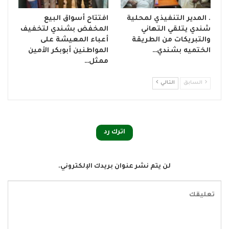
. المدير التنفيذي لمحلية
افتتاح أسواق البيع
شندي يتلقي التهاني
المخفض بشندي لتخفيف
والتبريكات من الطريقة
أعباء المعيشة على
الختميه بشندي…
المواطنين أبوبكر الأمين
ممثل…
السابق
التالي
اترك رد
لن يتم نشر عنوان بريدك الإلكتروني.