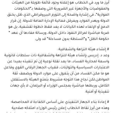
أبرز ما ورد في الخطاب هو إعلانه وجود قائمة طويلة من الهيئات
والمفوضيات والأجهزة غير الضرورية التي وصفها بـ”الحكومات
الموازية”، في إشارة واضحة إلى التورم البيروقراطي الذي ظل يخنق
الدولة ويهدر الموارد ويعرقل فعالية الإدارة العامة للدولة. إن قرار
الدمج أو الإلغاء لهذه الكيانات لا يعد فقط خطوة تقشفية، بل هو
ضربة مباشرة لمراكز النفوذ داخل الدولة، ورسالة مفادها أن عهد ”
حكومة الظل” و”السلطة بدون مساءلة” قد ولى.
# إنشاء هيئة النزاهة والشفافية:
وعد د. إدريس بإنشاء هيئة للنزاهة والشفافية ذات سلطات قانونية
واسعة لمحاربة الفساد، ما يعد نقلة نوعية إن تم تنفيذه بعيدا عن
الاعتبارات السياسية والتوازنات، فغياب الجهاز الرقابي القوي وفاعل
هو ما مكن الفساد من أن يتغول على موارد الدولة ويضعف ثقة
المواطن،لكن نجاح هذا التوجه مشروط بتمتع الهيئة بالاستقلال
الكامل، وربطها مباشرة بمجلس الوزراء أو البرلمان، لا بأي جهات
تنفيذية أو أمنية.
# إعادة بناء الجهاز التنفيذي على أساس الكفاءة لا المحاصصة:
وهذه من أبرز نقاط الخطاب إعلان رئيس الوزراء امتلاكه صلاحية