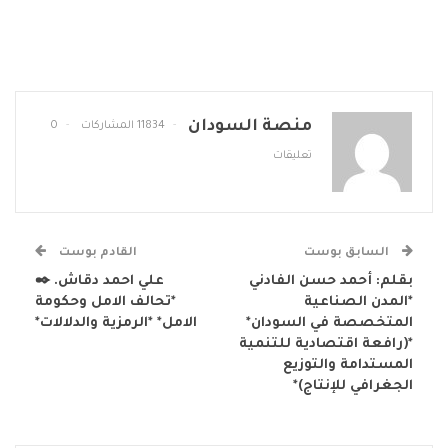
منصة السودان
11834 المشاركات
0
تعليقات
السابق بوست
القادم بوست
بقلم: أحمد حسن الفادني
علي احمد دقاش. ✒️
*المدن الصناعية
*تحالف الامل وحكومة
المتخصصة في السودان*
الامل* *الرمزية والدلالات*
*(رافعة اقتصادية للتنمية
المستدامة والتوزيع
الجغرافي للإنتاج)*