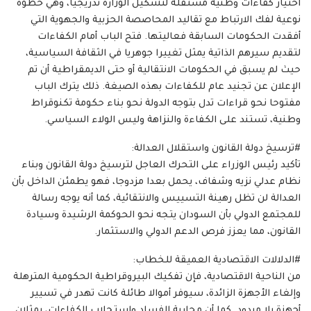
اختيار كفاءات وطنية مستقلة لتشكيل الوزارة تدريجيا، وهي خطوة
نوعية لفك الارتباط مع تقاليد المحاصصة الحزبية والجهوية التي
أفقدت الحكومات السابقة فعاليتها. فتح الباب أمام الكفاءات
لتقديم سيرهم الذاتية يمثل تغييرا جوهريا في الثقافة السياسية،
حيث لم يسبق في الحكومات الانتقالية أو حتى الديمقراطية أن تم
الإعلان عن تجنيد عام للكفاءات بهذه الصيغة. ذلك يترك الباب
مفتوحا نحو قراءات تدل بتوجه الدولة نحو بناء حكومة تكنوقراط
وطنية، تستند على الكفاءة والنزاهة وليس الولاء السياسي.
#ترسيخ دولة القانون واستقلال العدالة:
تأكيد رئيس الوزراء على التحرك العاجل لترسيخ دولة القانون وبناء
نظام عدلي نزيه وشفاف، يحمل بعدا مزدوجا، فهو يطمئن الداخل بأن
العدالة لن تظل رهينة التسييس والانتقائية، كما أنه يوجه رسالة
للمجتمع الدولي بأن السودان يتجه نحو الحوكمة الرشيدة وسيادة
القانون، مما يعزز فرص الدعم الدولي والاستثمار.
#الدلالات الاقتصادية العميقة للخطاب:
من الناحية الاقتصادية، فإن تفكيك البيروقراطية الحكومية المترهلة
وإلغاء الأجهزة الزائدة، سيوفر أموالا طائلة كانت تهدر في تسيير
أجهزة بلا مردود. كما أن محاربة الفساد واستجلاب الكفاءات، يمثلان