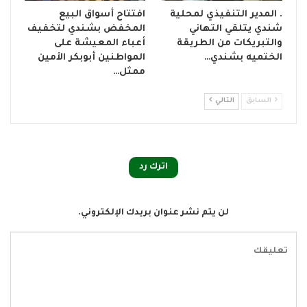
. المدير التنفيذي لمحلية
افتتاح أسواق البيع
شندي يتلقي التهاني
المخفض بشندي لتخفيف
والتبريكات من الطريقة
أعباء المعيشة على
الختميه بشندي…
المواطنين أبوبكر الأمين
ممثل…
السابق
التالي
اترك رد
لن يتم نشر عنوان بريدك الإلكتروني.