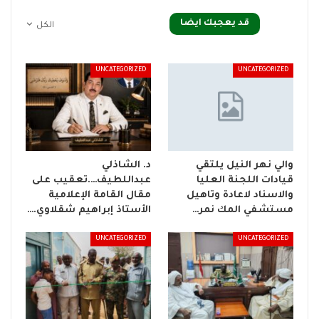
قد يعجبك ايضا
الكل
UNCATEGORIZED
UNCATEGORIZED
والي نهر النيل يلتقي
د. الشاذلي
قيادات اللجنة العليا
عبداللطيف….تعقيب على
والاسناد لاعادة وتاهيل
مقال القامة الإعلامية
مستشفي المك نمر…
الأستاذ إبراهيم شقلاوي.…
UNCATEGORIZED
UNCATEGORIZED