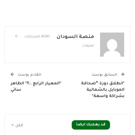
منصة السودان
4080 المشاركات
0
تعليقات
السابق بوست
القادم بوست
*انطلاق دورة “صحافة
*المعيار الرابع ..!!* الطاهر
الموبايل بالشمالية
ساتي
بشراكة واسعة*
قد يعجبك ايضا
الكل