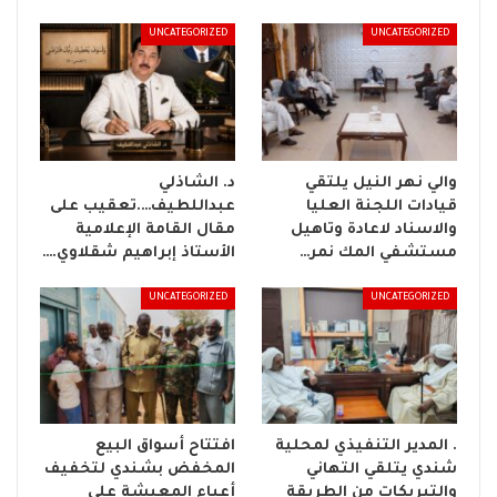
UNCATEGORIZED
UNCATEGORIZED
والي نهر النيل يلتقي
د. الشاذلي
قيادات اللجنة العليا
عبداللطيف….تعقيب على
والاسناد لاعادة وتاهيل
مقال القامة الإعلامية
مستشفي المك نمر…
الأستاذ إبراهيم شقلاوي.…
UNCATEGORIZED
UNCATEGORIZED
. المدير التنفيذي لمحلية
افتتاح أسواق البيع
شندي يتلقي التهاني
المخفض بشندي لتخفيف
والتبريكات من الطريقة
أعباء المعيشة على