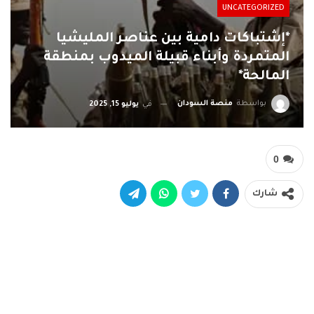
UNCATEGORIZED
*إشتباكات دامية بين عناصر المليشيا
المتمردة وأبناء قبيلة الميدوب بمنطقة
المالحة*
بواسطة
منصة السودان
في
يوليو 15, 2025
0
شارك