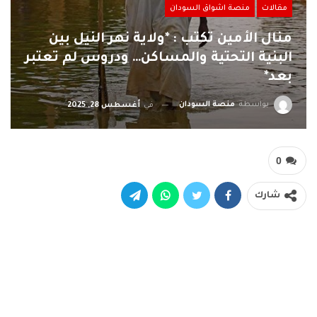
مقالات
منصة اشواق السودان
منال الأمين تكتب : *ولاية نهر النيل بين
البنية التحتية والمساكن… ودروس لم تعتبر
بعد*
بواسطة
منصة السودان
في
أغسطس 28, 2025
0
شارك