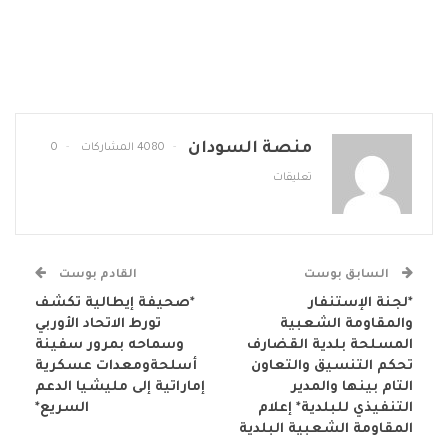
منصة السودان
4080 المشاركات
0
تعليقات
السابق بوست
القادم بوست
*لجنة الإستنفار
*صحيفة إيطالية تكشف
والمقاومة الشعبية
تورط الاتحاد الأوربي
المسلحة بلدية القضارف
وسماحه بمرور سفينة
تحكم التنسيق والتعاون
أسلحةومعدات عسكرية
التام بينها والمدير
إماراتية إلى مليشيا الدعم
التنفيذي للبلدية* إعلام
السريع*
المقاومة الشعبية البلدية