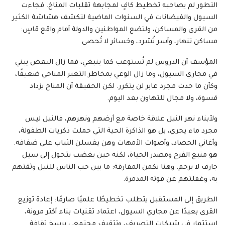
التطور لم يصاحبه تخطيط كافٍ لمجابهة تقلبات المناخ. فجاءت
السيول والفيضانات في السنوات الماضية لتكشف هشاشة الكثير
من القرى والمساكن، ولتضع المواطنين والدولة أمام واقع قاسٍ:
مساكن تنهار، وأسر تُشرد، وخسائر لا تُحصى.
المؤسف أن الدروس لم تُستوعب كما ينبغي، فما زال البعض يبني
في مجاري السيول، وما زال الوعي بمخاطر التغير المناخي ضعيفًا،
وكأن ما حدث مجرد عابر لن يتكرر. لكن الحقيقة أن المناخ يزداد
قسوة، ولا مجال للتهاون بعد اليوم.
ولأبناء نهر النيل علاقة خاصة مع أرضهم ونهرهم، فالنيل ليس
مجرد ماء يجري، بل هو الذاكرة الحية التي حملت ذكريات الطفولة،
وأغاني الحصاد، وأصوات الأمهات وهن يغسلن الثياب على ضفافه.
هو منبع الفرح ومصدر الحياة، لكنه حين يغضب يتحول إلى سيل
جارف لا يرحم. وهنا تكمن المفارقة: ما بين حب الناس للنيل وثقتهم
به، وغفلتهم عن قوته المدمرة.
الطريق إلى المستقبل يتطلب تخطيطًا علميًا صارمًا: إعادة توزيع
القرى بعيدًا عن مجاري السيول، اعتماد تقنيات بناء أكثر مرونة،
استثمار في شبكات التصريف، وتثقيف مجتمعي يرسخ ثقافة