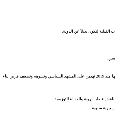
قبلية لتكون بديلاً عن الدولة.
اسي.
نجد أنه كلما ضعفت مؤسسات الدولة وتراجع دورها في إدارة التنوع وضمان الحقوق، تمددت القبلية كبديل مشوّه للانتماء الوطني، وهو ما جعلها منذ 2019 تهيمن على المشهد السياسي وتشوهه وتضعف فرص بناء
ش قضايا الهوية والعدالة التوزيعية.
سييرية سنوية.