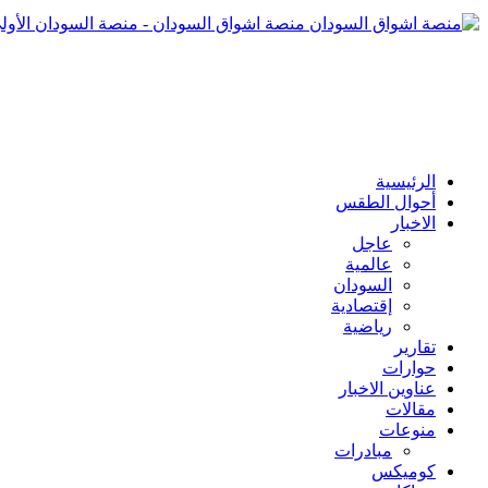
منصة اشواق السودان - منصة السودان الأول
الرئيسية
أحوال الطقس
الاخبار
عاجل
عالمية
السودان
إقتصادية
رياضية
تقارير
حوارات
عناوين الاخبار
مقالات
منوعات
مبادرات
كوميكس