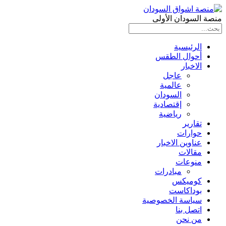
منصة السودان الأولى
الرئيسية
أحوال الطقس
الاخبار
عاجل
عالمية
السودان
إقتصادية
رياضية
تقارير
حوارات
عناوين الاخبار
مقالات
منوعات
مبادرات
كوميكس
بوداكاست
سياسة الخصوصية
اتصل بنا
من نحن