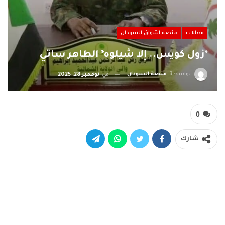
مقالات
منصة اشواق السودان
*زول كويس.. إلا شيلوه* الطاهر ساتي
بواسطة
منصة السودان
في
نوفمبر 28, 2025
0
شارك