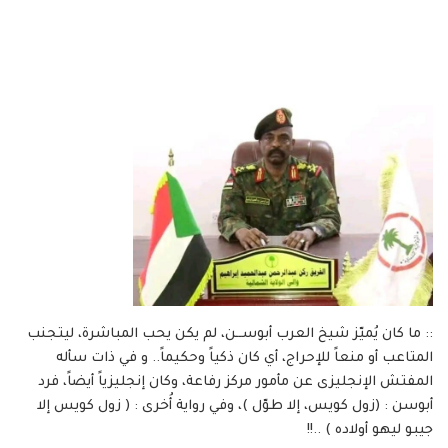
:: ما كان يُميّز شيخ العرب أبوســن، لم يكن يحب المباشرة، ليتجنب
المتاعب أو منعاً للإحراج، أي كان ذكياً وحكيماً.. و في ذات سأله
المفتش الإنجليزى عن مأمور مركز رفاعة، وكان إنجليزياً أيضاً، فرد
أبوسن : (زول كويس، إلا طوّل )، وفي رواية أُخرى : ( زول كويس إلا
جيبو ليهو أولاده ) ..!!