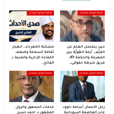
منصة اشواق السودان
منصة اشواق السودان
حين ينفصل العلم عن
مشكلة الكهرباء… انهيار
القيَّم… أزمة الهُويَّة بين
ثقافة السلامة وضعف
المعرفة والحكمة ✍️:
الكفاءة الإدارية والفنية د.
فريق شرطة حقوقي…
الفاتح…
منصة اشواق السودان
منصة اشواق السودان
رجل الأعمال أسامة داوود
خدمات الجمهور والزول
غادر العاصمة السودانية
المقهور د. احمد حسن