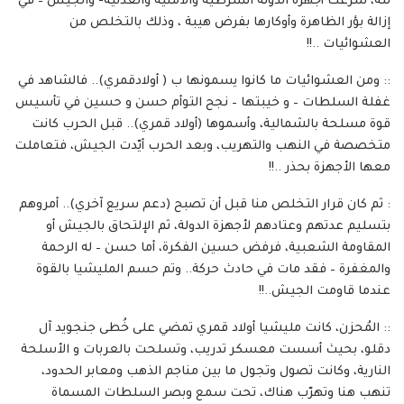
لله، شرعت أجهزة الدولة الشرطية والأمنية والعدلية- والجيش – في
إزالة بؤر الظاهرة وأوكارها بفرض هيبة ، وذلك بالتخلص من
العشوائيات ..!!
:: ومن العشوائيات ما كانوا يسمونها ب ( أولادقمري).. فالشاهد في
غفلة السلطات – و خيبتها – نجح التوأم حسن و حسين في تأسيس
قوة مسلحة بالشمالية، وأسموها (أولاد قمري).. قبل الحرب كانت
متخصصة في النهب والتهريب، وبعد الحرب أيّدت الجيش، فتعاملت
معها الأجهزة بحذر ..!!
: ثم كان قرار التخلص منا قبل أن تصبح (دعم سريع آخري).. أمروهم
بتسليم عدتهم وعتادهم لأجهزة الدولة، ثم الإلتحاق بالجيش أو
المقاومة الشعبية، فرفض حسين الفكرة، أما حسن – له الرحمة
والمغفرة – فقد مات في حادث حركة.. وتم حسم المليشيا بالقوة
عندما قاومت الجيش..!!
:: المُحزن، كانت مليشيا أولاد قمري تمضي على خُطى جنجويد آل
دقلو، بحيث أسست معسكر تدريب، وتسلحت بالعربات و الأسلحة
النارية، وكانت تصول وتجول ما بين مناجم الذهب ومعابر الحدود،
تنهب هنا وتهرّب هناك، تحت سمع وبصر السلطات المسماة