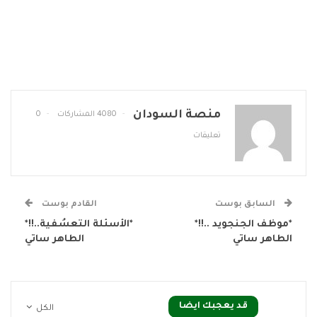
منصة السودان
4080 المشاركات
0
تعليقات
السابق بوست
القادم بوست
*موظف الجنجويد ..!!*
*الأسئلة التعسُفية..!!*
الطاهر ساتي
الطاهر ساتي
قد يعجبك ايضا
الكل