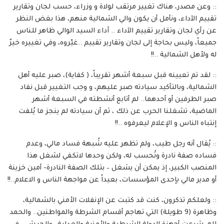
:: وعن مصدر، هناك تغيير مرتقب لولاة و وزراء، حسب لجان وتقارير
تقييم الآداء، ونأمل أن يكون والي الشمالية منهم، هذا بغض النظر
عن رأي لجان وتقارير تقييم الآداء .. آداء السيد الوالي ظاهر للناس
جميعاً، وليس بحاجة إلى لجان وتقارير تقييم ..غيّروه، وفي تغييره خيرٌ
له ولأهل الشمالية ..!!
:: لقد تم تعيينه قبل سبعة أشهر تقريباً، ( كفاية)، صبر عليه أهل
الشمالية، وبالتأكيد سيادته صبر عليهم، و وجب التغيير قبل نفاد
صبر الطرفين أو أحدهما.. لم أتابع أنشطته في السبعة أشهر
الماضية، تشغلنا الحرب عن ذلك ، ثم أن سيادته لم ينجز ما يُلفت
إنتباه الناس و الإعلام ليعرفوه ..!!
:: يُقال أنه رجل طيب، ولم تظهر عليه شُبهة فساد مالي، وعدم
فساده صفة نادرة وتُحسب له، ولكن وحدها لاتكفي لشغل هذا
المنصب الكبير، إذ يمكن أن يشغل – بتلك الصفة النادرة- أمين خزينة
أو مدير مالي بإحدى المؤسسات، بعيداً عن مواجهة الناس و الاعلام..!!
:: ولعلكم تذكرون، كنت قد كتبت عن الإنفلات الأمني بالشمالية،
وظاهرة (9 طويلة) التي تهاجم أقسام الشرطة والمواطنين.. والحمد