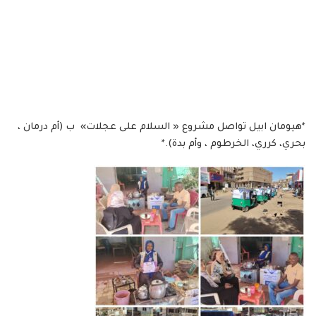
*هيومان ابيل تواصل مشروع « السلام على عجلات» ب (أم درمان ،
بحري، كرري، الخرطوم ، وأم بدة).*