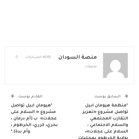
منصة السودان
4080 المشاركات
0
تعليقات
السابق بوست
القادم بوست
*منظمة هيومان ابيل
*هيومان ابيل تواصل
تواصل مشروع «تعزيز
مشروع « السلام على
التقارب المجتمعي
عجلات» ب (أم درمان ،
والسلام الاجتماعي –
بحري، كرري، الخرطوم ،
السلام على عجلات»،
وأم بدة).*
بولاية الخرطوم بمحليات