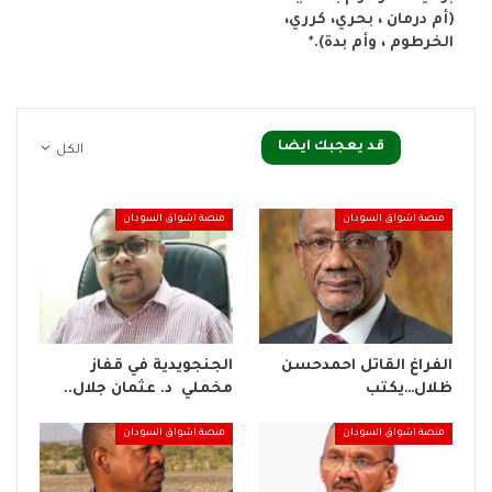
(أم درمان ، بحري، كرري،
الخرطوم ، وأم بدة).*
قد يعجبك ايضا
الكل
منصة اشواق السودان
منصة اشواق السودان
الفراغ القاتل احمدحسن
الجنجويدية في قفاز
ظلال…يكتب
مخملي د. عثمان جلال..
منصة اشواق السودان
منصة اشواق السودان