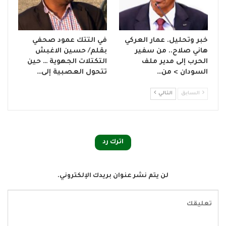
خبر وتحليل. عمار العركي
في التتك عمود صحفي
هاني صلاح.. من سفير
بقلم/ حسين الاغبش
الحرب إلى مدير ملف
التكتلات الجهوية … حين
السودان > من…
تتحول العصبية إلى…
السابق
التالي
اترك رد
لن يتم نشر عنوان بريدك الإلكتروني.