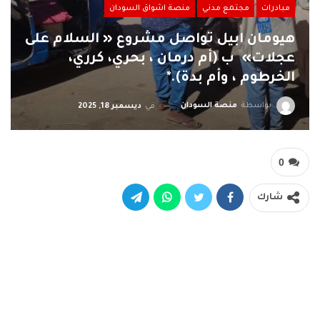
مبادرات
مجتمع مدني
منصة اشواق السودان
هيومان ابيل تواصل مشروع « السلام على
عجلات» ب (أم درمان ، بحري، كرري،
الخرطوم ، وأم بدة).*
بواسطة
منصة السودان
في
ديسمبر 18, 2025
0
شارك