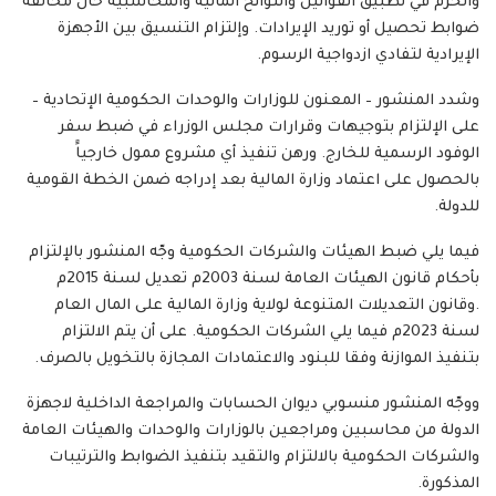
والحزم في تطبيق القوانين واللوائح المالية والمحاسبية حال مخالفة
ضوابط تحصيل أو توريد الإيرادات. وإلتزام التنسيق بين الأجهزة
الإيرادية لتفادي ازدواجية الرسوم.
وشدد المنشور – المعنون للوزارات والوحدات الحكومية الإتحادية –
على الإلتزام بتوجيهات وقرارات مجلس الوزراء في ضبط سفر
الوفود الرسمية للخارج. ورهن تنفيذ أي مشروع ممول خارجياًَ
بالحصول على اعتماد وزارة المالية بعد إدراجه ضمن الخطة القومية
للدولة.
فيما يلي ضبط الهيئات والشركات الحكومية وجّه المنشور بالإلتزام
بأحكام قانون الهيئات العامة لسنة 2003م تعديل لسنة 2015م
.وقانون التعديلات المتنوعة لولاية وزارة المالية على المال العام
لسنة 2023م فيما يلي الشركات الحكومية. على أن يتم الالتزام
بتنفيذ الموازنة وفقا للبنود والاعتمادات المجازة بالتخويل بالصرف.
ووجّه المنشور منسوبي ديوان الحسابات والمراجعة الداخلية لاجهزة
الدولة من محاسبين ومراجعين بالوزارات والوحدات والهيئات العامة
والشركات الحكومية بالالتزام والتقيد بتنفيذ الضوابط والترتيبات
المذكورة.