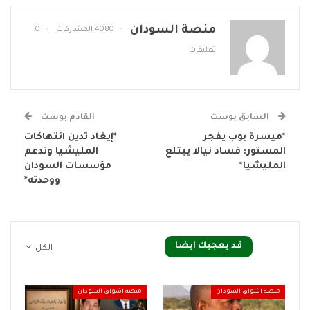
منصة السودان
4080 المشاركات
0
تعليقات
السابق بوست
القادم بوست
*ميسرة بوب يفجر
*إيغاد تدين انتهاكات
المستور: فساد نيالا يبتلع
المليشيا وتدعم
المليشيا*
مؤسسات السودان
ووحدته*
قد يعجبك ايضا
الكل
منصة اشواق السودان
منصة اشواق السودان