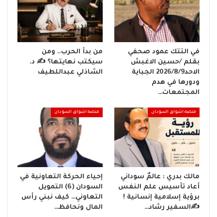
في التتك عمود صحفي
من بدأ الحرب.. ومن
بقلم /حسين الاغبش
سيكتب نهايتها؟ ✍️ د.
الاحد2026/8/9 الجباية
الشاذلي عبداللطيف
ودورها في هدم
المجتمعات…
منصة اشواق السودان
منصة اشواق السودان
مالك بدري : عالمٌ سوداني
إحياء الحركة التعاونية في
أعاد تأسيس علم النفس
السودان (6) التمويل
برؤية إسلامية إنسانية !
التعاوني… كيف نبني رأس
✍️السفير رشاد…
المال ونحافظ…