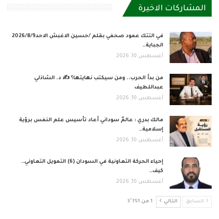
المشاركات الاخيرة
في التتك عمود صحفي بقلم /حسين الاغبش الاحد2026/8/9
الجباية…
أغسطس 10, 2026
من بدأ الحرب.. ومن سيكتب نهايتها؟ ✍️ د. الشاذلي
عبداللطيف
أغسطس 10, 2026
مالك بدري : عالمٌ سوداني أعاد تأسيس علم النفس برؤية
إسلامية…
أغسطس 10, 2026
إحياء الحركة التعاونية في السودان (6) التمويل التعاوني…
كيف…
أغسطس 10, 2026
السابق
التالي
1 من 3٬751