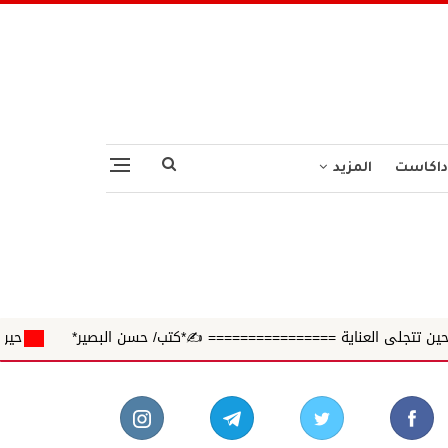
داكاست
المزيد
=============== ✍️*كتب/ حسن البصير*
حين ينفصل العلم عن القي