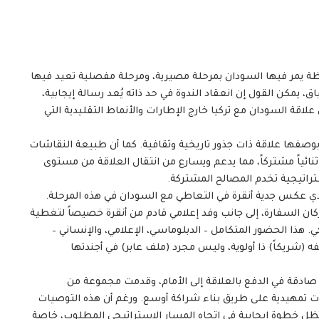
لحظة يمر فيها السودان بمرحلة مصيرية، ومرحلة مفصلية تعيد فيها
، يمكن القول إن انعقاد الندوة في حد ذاته يُعد رسالة إيجابية،
قة السودان مع تركيا خارج الإطارات والأنماط التقليدية التي
بوصفها علاقة ذات جذور تاريخية وثقافية. كما أن طبيعة النقاشات
ثنائياً مشتركاً، مما يدعم ويسارع من انتقال العلاقة من مستوى
تراتيجية تخدم المصالح المشتركة.
الذي عكس جدية أنقرة في التعاطي مع السودان في هذه المرحلة.
كان السفارة، إلى جانب وفد إعلامي قادم من أنقرة خصيصاً لتغطية
ي. هذا الحضور المتكامل – الدبلوماسي، الإعلامي، والإنساني –
ه (شريكاً) ذا أولوية، وليس مجرد (ملف عابر) في أجندتها
 صادقة في الدفع بالعلاقة إلى الأمام، وقدمت مجموعة من
وات تمهيدية على طريق بناء شراكة أوسع. ورغم أن هذه التوصيات
تظل خطوة إيجابية في اتجاه المسار الاستراتيجي المطلوب، خاصة