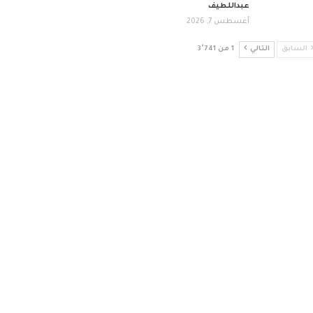
عبداللطيف
أغسطس 7, 2026
السابق
التالي
1 من 3٬741