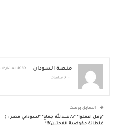
منصة السودان
4080 المشاركات
0 تعليقات
السابق بوست
*وقل اعملوا* *د/ عبدالله جماع* *لسوداني مصر : (
غلطانة مفوضية اللاجئين)!!*