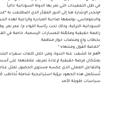
في ظل التعقيدات التي تمر بها الدولة السودانية حالياً.
▪️وتجدر الإشارة هنا إلى الدور المقدّر الذي اضطلعت به
والدبلوماسي، بوصفها صاحبة المبادرة والراعية لهذه ال
السودانية–التركية، وذلك تحت رئاسة اللواء م/ عمر نمر. و
رافعة حقيقية ومكمّلة للمسارات الرسمية، خاصة في القضاي
بخطاب واعٍ ومنصات حوار منظمة.
*خلاصة القول ومنتهاه:*
▪️أهم ما كشفت عنه الندوة، ومن خلال كلمات سفراء البلدين
يمتلكان فرصة حقيقية لإعادة تعريف علاقتهما على أسس أ
والتفاعل العملي الذي عكسه مستوى الحضور، تمثل عناصر
تُستكمل هذه الجهود برؤية استراتيجية شاملة تُخاطب صُنّاع
سياسات طويلة الأمد.