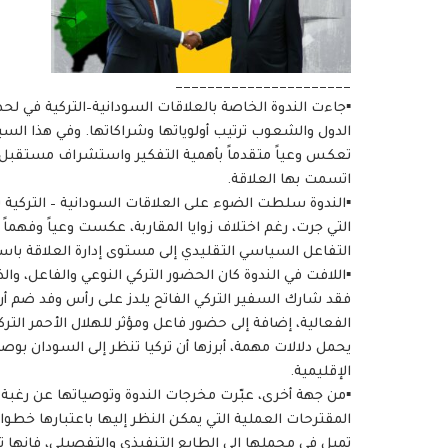
______________________
▪️جاءت الندوة الخاصة بالعلاقات السودانية–التركية في 
الدول والشعوب ترتيب أولوياتها وشراكاتها. وفي هذا السياق
تعكس وعياً متقدماً بأهمية التفكير واستشراف مستقبل علا
اتسمت بها العلاقة.
▪️الندوة سلطت الضوء على العلاقات السودانية – التركية 
التي جرت، رغم اختلاف زوايا المقاربة، عكست وعياً وفهماً 
التفاعل السياسي التقليدي إلى مستوى إدارة العلاقة باس
▪️اللافت في الندوة كان الحضور التركي النوعي والفاعل، و
فقد شارك السفير التركي الفاتح يلدز على رأس وفد ضم أر
الفعالية، إضافة إلى حضور فاعل ومؤثر للهلال الأحمر الترك
يحمل دلالات مهمة، أبرزها أن تركيا تنظر إلى السودان بوصف
الإقليمية.
▪️من جهة أخرى، عبّرت مخرجات الندوة وتوصياتها عن رغبة
المقترحات العملية التي يمكن النظر إليها باعتبارها خط
تميل في مجملها إلى الطابع التنفيذي والتفصيلي، فإنها 