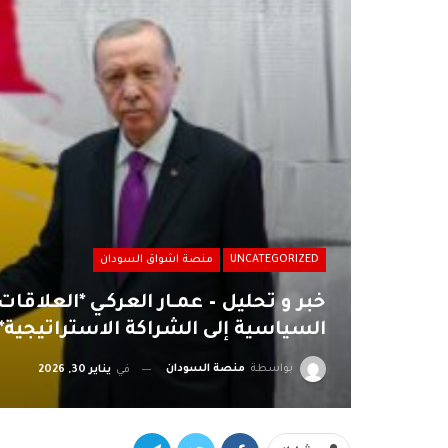
UNCATEGORIZED
منصة اشواق السودان
خبر و تحليل – عمـار العركـي *العلاقات
السياسية إلى الشراكة الاستراتيجية*
بواسطة
منصة السودان
في
يناير 30, 2026