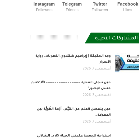
Instagram
Telegram
Twitter
Facebook
Followers
Friends
Followers
Likes
المشاركات الاخيرة
وجه الحقيقة | إبراهيم شقلاوي الكهرباء… رواية
الأسرار
أغسطس 7, 2026
حين تتجلى العناية ================ ✍️*كتب/
حسن البصير*
أغسطس 7, 2026
حين ينفصل العلم عن القيَّم… أزمة الهُويَّة بين
المعرفة…
أغسطس 7, 2026
استراحة الجمعة علمتني الحياة ✍️ د. الشاذلي