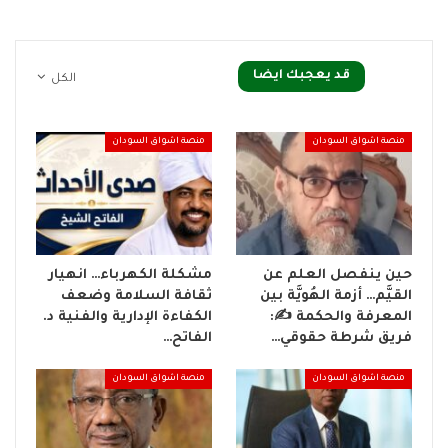
قد يعجبك ايضا
الكل
منصة اشواق السودان
منصة اشواق السودان
حين ينفصل العلم عن
مشكلة الكهرباء… انهيار
القيَّم… أزمة الهُويَّة بين
ثقافة السلامة وضعف
المعرفة والحكمة ✍️:
الكفاءة الإدارية والفنية د.
فريق شرطة حقوقي…
الفاتح…
منصة اشواق السودان
منصة اشواق السودان