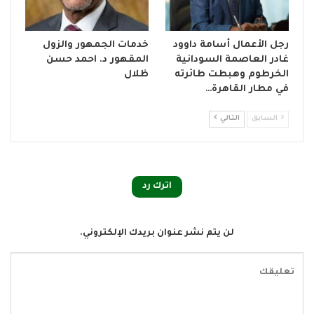
رجل الأعمال أسامة داوود
خدمات الجمهور والزول
غادر العاصمة السودانية
المقهور د. احمد حسن
الخرطوم وهبطت طائرته
ظلال
في مطار القاهرة…
السابق
التالي
اترك رد
لن يتم نشر عنوان بريدك الإلكتروني.