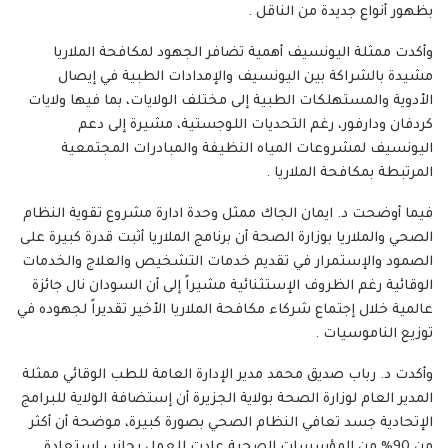
بظهور أنواع جديدة من الناقل .
وأكدت ممثلة اليونسيف أهمية تضافر الجهود لمكافحة الملاريا
مشيدة بالشراكة بين اليونسيف والإمدادات الطبية في إيصال
الأدوية والمستهلكات الطبية إلى مختلف الولايات، بما فيها ولايات
كردفان ودارفور، رغم التحديات اللوجستية، مشيرة إلى دعم
اليونسيف لمشروعات المياه النظيفة والمبادرات المجتمعية
المرتبطة بمكافحة الملاريا .
فيما أوضحت د. ايمان الجاك ممثل وحدة ادارة مشروع تقوية النظام
الصحي والملاريا بوزارة الصحة أن برنامج الملاريا أثبت قدرة كبيرة على
الصمود والإستمرار في تقديم خدمات التشخيص والعلاج والخدمات
الوقائية رغم الظروف الإستثنائية مشيراً إلى أن السودان نال جائزة
عالمية خلال إجتماع شركاء مكافحة الملاريا الأخير تقديراً لجهوده في
توزيع الناموسيات .
وأكدت د. رباب صديق محمد مدير الإدارة العامة للطب الوقائي ممثلة
المدير العام لوزارة الصحة بولاية الجزيرة أن إستضافة الولاية للبرامج
الإتحادية جسد تعافي النظام الصحي بصورة كبيرة، موضحة أن أكثر
من 90% من المؤسسات الصحية عادت للعمل بجانب إستعادة