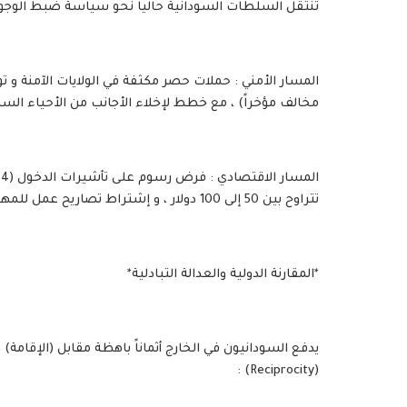
تنتقل السلطات السودانية حالياً نحو سياسة ضبط الوجود 
مخالف مؤخراً) ، مع خطط لإخلاء الأجانب من الأحياء الس
تتراوح بين 50 إلى 100 دولار ، و إشتراط تصاريح عمل للمهن التجارية و الحرفية لمنع المنافسة غير العادلة للعمالة الوطنية .
*المقارنة الدولية والعدالة التبادلية*
يدفع السودانيون في الخارج أثماناً باهظة مقابل (الإقامة
(Reciprocity) :