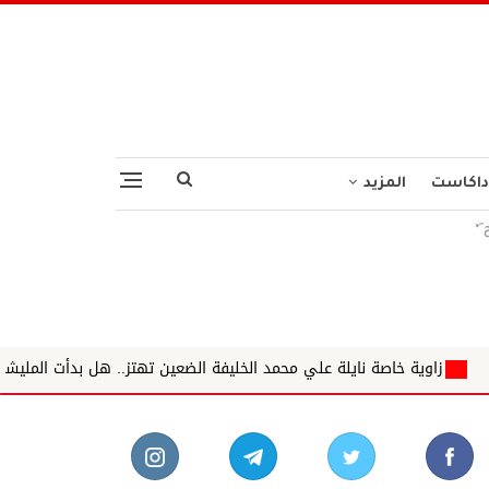
داكاست
المزيد
َ*
لة علي محمد الخليفة الضعين تهتز.. هل بدأت المليشيا تفقد حاضنتها