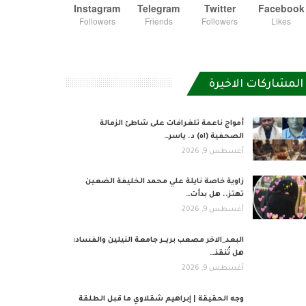
Instagram
Telegram
Twitter
Facebook
Followers
Friends
Followers
Likes
المشاركات الاخيرة
أمواج ناعمة تلغرافات على شاطئ الزمالة
الصحفية (٥١) د. ياسر…
أغسطس 9, 2026
زاوية خاصة نايلة علي محمد الخليفة الضعين
تهتز.. هل بدأت…
أغسطس 9, 2026
البعد_الاخر مصعب بريــر جامعة النيلين والفساد:
هل تُنقذ…
أغسطس 9, 2026
وجه الحقيقة | إبراهيم شقلاوي ما قبل الطلقة