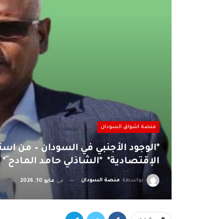
منصة اشواق السودان
*الوجود الأجنبي في السودان – من استن
الإقتصادية* *الشاذلي حامد المادح َ*
بواسطة
منصة السودان
في
مايو 10, 2026