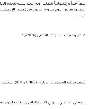
ملفاً أمنياً و إقتصادياً يتطلب رؤية إستراتيجية تتجاوز الح
المحررة يفرض اليوم ضرورة التحول من (عقلية الإستضافة) 
مورد .
*حجم و معطيات الوجود الأجنبي (2026م)*
تُظهر بيانات المنظمات الدولية (UNHCR و IOM) إستقرار أعداد ضخمة من الأجانب داخل الأراضي السودانية :
الإجمالي التقديري : حوالي 862,000 لاجئ و طالب لجوء مسجل رسميًا .