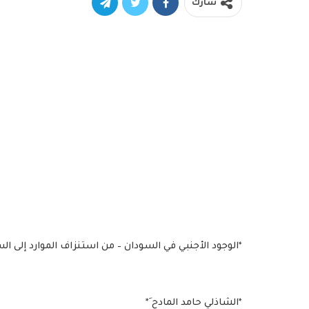
شارك
*الوجود الأجنبي في السودان – من استنزاف الموارد إلى السي
*الشاذلي حامد المادح َ*