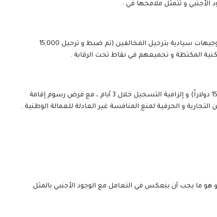
الأجنبي و تتمثل ملامحها في :
المسار الأمني : حملات حصر مكثفة في الولايات الآمنة و توجيهات سيادية بترحيل المخالفين (تم ضبط و ترحيل 15,000
كنية المكتظة و تجميعهم في نقاط تحت الرقابة .
المسار الاقتصادي : فرض رسوم على تأشيرات الدخول (154 دولاراً) و إلزامية التسجيل خلال 3 أيام ، مع فرض رسوم إقامة
) و هو ما يجب أن ينعكس في التعامل مع الوجود الأجنبي بالمثل