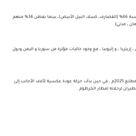
التوزيع الجغرافي : يتوزع هؤلاء بين معسكرات اللجوء بنسبة 66% (القضارف، كسلا، النيل الأبيض)، بينما يقطن 34% منهم
ان ، مدني) .
ريتريا ، و إثيوبيا ، مع وجود جاليات مؤثرة من سوريا و اليمن ودول
الديناميكيات الجديدة : رُصد دخول 84,000 وافد جديد منذ مطلع 2025م ، في حين بدأت حركة عودة عكسية لألاف الأجانب إلى
لطيران لرحلاته لمطار الخرطوم .