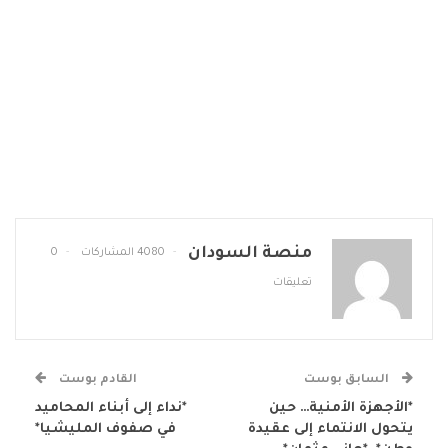
منصة السودان
4080 المشاركات
0
تعليقات
السابق بوست
القادم بوست
*الأجهزة الأمنية… حين
*نداء إلى أبناء المحاميد
يتحول الانتماء إلى عقيدة
في صفوف المليشيا*