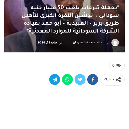
*بجملة تبرعات بلغت 50 مليار جنيه
سوداني : تدشين النفرة الكبرى لتأهيل
طريق بربر – العبيدية – أبو حمد بقيادة
الشركة السودانية للموارد المعدنية*
بواسطة
منصة السودان
في
مايو 12, 2026
0
شارك