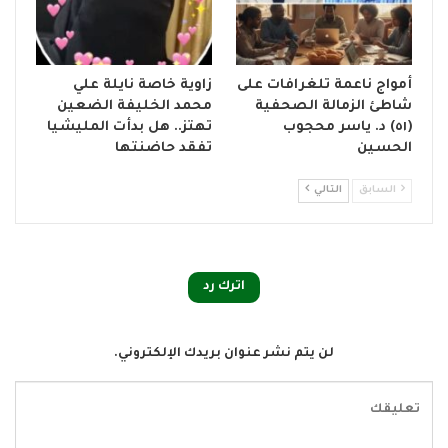
أمواج ناعمة تلغرافات على
زاوية خاصة نايلة علي
شاطئ الزمالة الصحفية
محمد الخليفة الضعين
(٥١) د. ياسر محجوب
تهتز.. هل بدأت المليشيا
الحسين
تفقد حاضنتها
السابق
التالي
اترك رد
لن يتم نشر عنوان بريدك الإلكتروني.