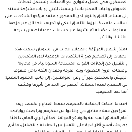
العسكري فهي تعمل بالتوازي مع الأحداث، وتستغل لحظات
الغموض وغياب المعلومات الرسمية، لتبني روايات مشوّهة تستند
إلى مشاعر القلق والتوتر لدى الجمهور ويعتمد مروّجو الشائعات على
أساليب متعددة، أبرزها التلفيق الذكي أو تحريف الحقائق عبر مزجها
بمعلومات مضللة ثم نشرها عبر حسابات وهمية لضمان سرعة
الانتشار والتأثير.
♦️منذ إشعال المرتزقة والعملاء الحرب في السودان سعت هذه
الجهات إلى تضخيم صورة الانتصارات الوهمية لدي المتمردين
والتقليل من إنجازات القوات المسلحة السودانية، في محاولة
لإضعاف الروح المعنوية وبث الفرقة وفقدان الثقة داخل صفوف
الجيش والمجتمع. غير أن وعي المواطنين، إلى جانب الجهود المهنية
في التصدي لهذه الحملات، أسهم في الحد من تأثيرها وكشف
أهدافها الحقيقية.
♦️عندما احتكت الإشاعة بالحقيقة، سقط القناع وانكشف زيف
المروّجين عملاء فنادق دبي وأفاقوا من سكرهم وتراجعت رواياتهم
أمام الحقائق الميدانية والوقائع الموثقة. كما أن الرأي العام، داخليًا
وخارجيًا، أصبح أكثر قدرة على التمييز بين الحقيقة والتضليل، ما أدى