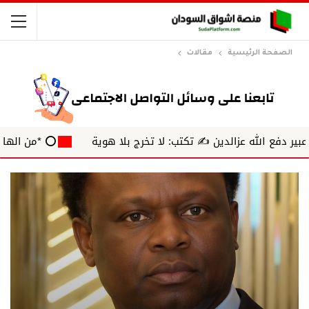
الصفحة الرئيسية
مقالات
لله عزالدين ✍️ تكتب: لا تخرج بلا هوية
⭕ *من الهامش* ✍️ بش