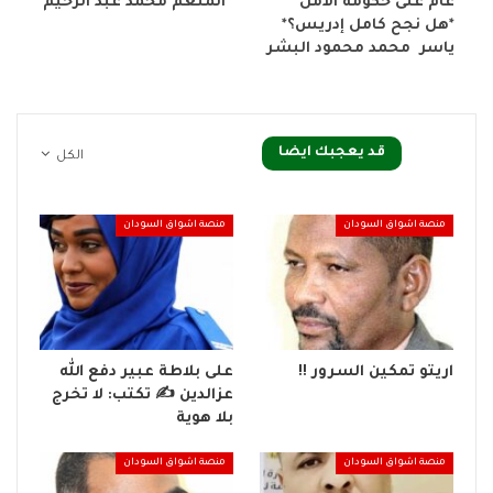
عام على حكومة الأمل*
المنعم محمد عبد الرحيم
*هل نجح كامل إدريس؟*
ياسر محمد محمود البشر
قد يعجبك ايضا
الكل
منصة اشواق السودان
منصة اشواق السودان
اريتو تمكين السرور !!
على بلاطة عبير دفع الله
عزالدين ✍️ تكتب: لا تخرج
بلا هوية
منصة اشواق السودان
منصة اشواق السودان