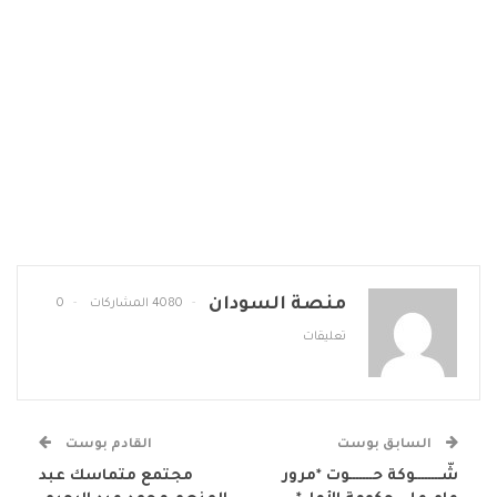
منصة السودان
4080 المشاركات
0
تعليقات
السابق بوست
القادم بوست
شّــــــــوكة حـــــــوت *مرور
مجتمع متماسك عبد