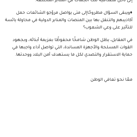
إلى تآكل مصداقية تلك الجهات في المنابر المختلفة.
♦️ويبقى السؤال مطروحًاإلى متى يواصل مروّجو الشائعات حمل
أكاذيبهم والتنقل بها بين المنصات والمنابر الدولية في محاولة يائسة
للتأثير على وعي الشعوب؟
في المقابل، يظل الوطن شامخًا محفوظًا بعزيمة أبنائه، وبجهود
القوات المسلحة والأجهزة المساندة، التي تواصل أداء واجبها في
حماية الاستقرار والتصدي لكل ما يستهدف أمن البلاد ووحدتها.
معًا نحو تعافي الوطن