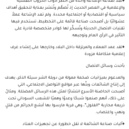
♦️تُعدّ صناعة الإشاعة واحدة من أخطر أدوات الحروب النفسية
والإعلامية في العصر الحديث إذ تُصمَّم وتُنشر بعناية لتحقيق أهداف
سياسية أو اقتصادية أو اجتماعية محددة. ولم تعد الإشاعة عملاً
عشوائيًا بل أصبحت صناعة قائمة على التخطيط، تستخدم فيها
تقنيات الاتصال الحديثة وتُسخَّر لها كوادر متخصصة قادرة على
التأثير في الرأي العام وتوجيهه.
♦️لقد عمد العملاء والمرتزقة داخل البلاد وخارجها على إنشاء غرف
إعلامية متكاملة مزودة
بأحدث وسائل الاتصال
والمدعوم بميزانيات ضخمة ممولة من دويلة الشر سيئة الذكر، يهدف
إلى إنتاج الشائعات وبثّها عبر مواقع التواصل الاجتماعي، التي
أصبحت الحاضنة الأسرع انتشارًا لمثل هذه الرسائل المضللة. ومثالٌ
على ذلك، أنهم صنعوا شبحًا وعدوًا وهميًا للشعب السوداني تحت
ذريعة محاربة “الفلول”، وهي فرية مارسوا بها أبشع الجرائم من قتلٍ
ونهبٍ واغتصاب.
♦️آليات صناعة الشائعة لا تقل خطورة عن تجهيزات العتاد