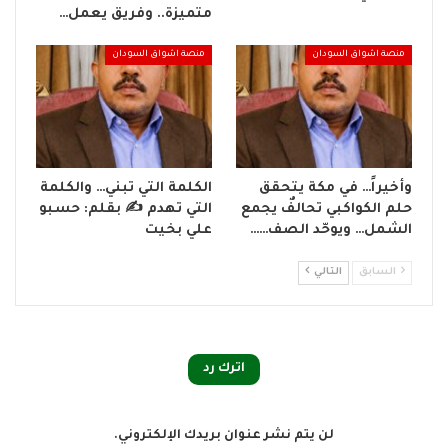
متميزة.. وفريق يعمل…
منصة اشواق السودان
منصة اشواق السودان
وأخيراً… في مكة يتحقق
الكلمة التي تبني… والكلمة
حلم الكواكبي تحالفٌ يجمع
التي تهدم ✍ بقلم: حسبو
الشمل… ويوحّد الصف……
علي بخيت
السابق
التالي
اترك رد
لن يتم نشر عنوان بريدك الإلكتروني.