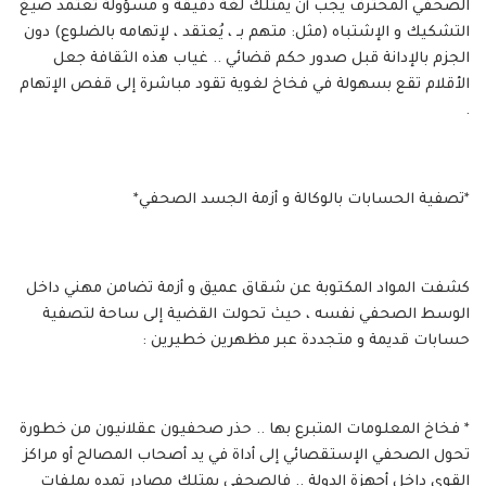
الصحفي المحترف يجب أن يمتلك لغة دقيقة و مسؤولة تعتمد صيغ
التشكيك و الإشتباه (مثل: متهم بـ ، يُعتقد ، لإتهامه بالضلوع) دون
الجزم بالإدانة قبل صدور حكم قضائي .. غياب هذه الثقافة جعل
الأقلام تقع بسهولة في فخاخ لغوية تقود مباشرة إلى قفص الإتهام
.
*تصفية الحسابات بالوكالة و أزمة الجسد الصحفي*
كشفت المواد المكتوبة عن شقاق عميق و أزمة تضامن مهني داخل
الوسط الصحفي نفسه ، حيث تحولت القضية إلى ساحة لتصفية
حسابات قديمة و متجددة عبر مظهرين خطيرين :
* فخاخ المعلومات المتبرع بها .. حذر صحفيون عقلانيون من خطورة
تحول الصحفي الإستقصائي إلى أداة في يد أصحاب المصالح أو مراكز
القوى داخل أجهزة الدولة .. فالصحفي يمتلك مصادر تمده بملفات