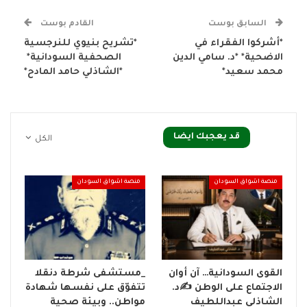
السابق بوست
القادم بوست
*أشركوا الفقراء في
*تشريح بنيوي للنرجسية
الاضحية* *د. سامي الدين
الصحفية السودانية*
محمد سعيد*
*الشاذلي حامد المادح*
قد يعجبك ايضا
الكل
منصة اشواق السودان
منصة اشواق السودان
القوى السودانية… آن أوان
_مستشفى شرطة دنقلا
الاجتماع على الوطن ✍️د.
تتفوّق على نفسها شهادة
الشاذلي عبداللطيف
مواطن.. وبيئة صحية