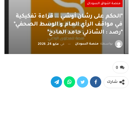
منصة اشواق السودان
*الحكم على رشان أوشي .. قراءة تفكيكية
في مواقف الرأي العام و الوسط الصحفي*
*رصد : الشاذلي حامد المادح*
بواسطة
منصة السودان
في
مايو 24, 2026
0
شارك