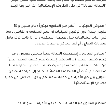
طرحت الأقلام العقلانية تساؤلات بالغة الحساسية تمس جوهر
“العدالة العادلة” في ظل الظروف الإستثنائية التي تمر بها البلاد :
* غموض الحيثيات .. نُشر خبر العقوبة مبتوراً (عام سجن و 10
ملايين جنية) دون توضيح الحيثيات أو اسم المحكمة و القاضي ، مما
فتح الباب للشائعات حول طبيعة المحكمة و ما إذا كانت توفر كامل
ضمانات الدفاع ، أم أنها محاكم بواجهات جديدة .
* تصادم المبادئ .. إصطدمت العدالة بمبدأ صحفي مقدس و هو
(عدم كشف المصدر) .. المحكمة إعتبرت عدم كشف المصدر عجزاً
عن إثبات التهمة و الصحفية إعتبرت كشف المصدر انتحاراً مهنياً ..
هذا الصدام يثبت أن المنظومة القضائية تحتاج إلى مراجعة تضمن
التوازن بين حق الأفراد في حماية سمعتهم و حق الصحفي في حماية
مصادره الإستقصائية .
*تقاطع القانون مع الحاسة الأخلاقية و الأعراف السودانية*