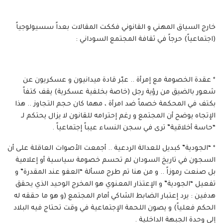
خارج السياق المهني و القانوني فككت المقالات بعداً سسيولوجياً
(اجتماعياً) حرجاً في ثقافة المجتمع السوداني :
* عقدة الخصومة مع إمرأة .. عبّر قادة ميدانيون و عسكريون عن
شعور بالضيق من رؤية رجل (خاصة بخلفية عسكرية) يقف كتفاً
بكتف في المحكمة خصماً ضد امرأة ، مهما كان حجم التجاوز .. هذا
الإتجاه يوضح أن المجتمع و رغم إحترامه للقانون لا يزال يحتكم لـ
“حاسة أخلاقية” ترى في سجن النساء عيباً إجتماعياً .
* “الجودية” كبديل للعدالة الردعية .. أجمعت الأصوات العاقلة على أن
السجون في تاريخ السودان لم تحسم خصومة سياسية أو إعلامية
بل صنعت رموزاً .. و من هنا تم طرح مسألة “العفو عند المقدرة” و
تفعيل “الجودية” و الإعتذار المعنوي هو المخرج الوحيد الذي يحقق
هدفين : يرد إعتبار الضابط الشاكي أمام المجتمع (و هو ما حققه له
الحكم فعلياً) و يصون اللحمة الإجتماعية في وقت تحتاج فيه البلاد
إلى وحدة الجبهة الداخلية .