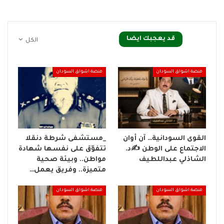
قد يعجبك ايضا
الكل
منصة اشواق السودان
منصة اشواق السودان
القوى السودانية… آن أوان
_مستشفى شرطة دنقلا
الاجتماع على الوطن ✍️د.
تتفوّق على نفسها شهادة
الشاذلي عبداللطيف
مواطن.. وبيئة صحية
متميزة.. وفريق يعمل…
منصة اشواق السودان
منصة اشواق السودان