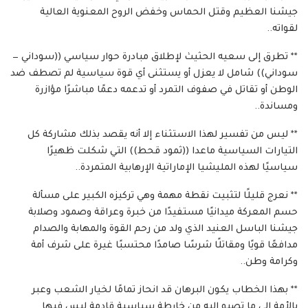
جيشنا العظيم وقتل الحماس وخفض الروح المعنوية العالية
لقواته..
** تطرق إلى سعيه الحثيث لإطلاق مبادرة حوار سياسي ((سوداني —
سوداني)) شامل لا يعزل أو يستثنى أي قوة سياسية لم تصطف ضد
الوطن أو تقاتل في صفوف التمرد أو تدعمه دعمًا مباشرًا مؤازرة
ومساندة..
** ليس من تفسير لهذا الاستثناء إلا أنه يقصد بذلك مشاركة كل
التيارات السياسية ماعدا ((ثمود قحط)) التي شكلت ظهيرًا
سياسيًا لهذه المليشيا الإماراتية الإرهابية المتمردة..
** نعرج قليلًا لتثبيت نقطة مهمة وهي تركيزه الكبير على مسألة
حسم المعركة ميدانيًا مستفيدًا من خبرة وعراقة وصمود وصلابة
جيشنا الباسل العنيد الذي ولد من رحم القوة والمهابة والصدام
مدافعًا قويًا ومقاتلًا شرسًا صامدًا محتسبًا غيرة على شرف أمة
وكرامة وطن..
** بهذا الخطاب يكون البرهان قد انحاز تمامًا لخيار الشعب وعبر
بالأمة إلى ما تصبو إليه من خارطة سياسية قادمة ليس فيها