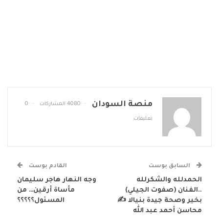
منصة السودان
4080 المشاركات
0
تعليقات
السابق بوست
القادم بوست
الحمدلله والشكرلله
وجه النهار هاجر سليمان
..الفنان (صفوت الجيلي)
مأساة أرقين… من
بخير وصحة جيدة بنيالا ✍️
المسئول؟؟؟؟؟
محاسن أحمد عبد الله