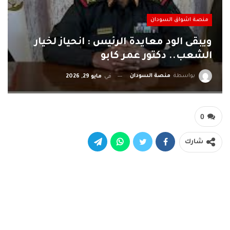
منصة اشواق السودان
ويبقى الود معايدة الرئيس : انحياز لخيار
الشعب.. دكتور عمر كابو
بواسطة
منصة السودان
في
مايو 29, 2026
0
شارك