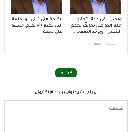
وأخيراً… في مكة يتحقق
الكلمة التي تبني… والكلمة
حلم الكواكبي تحالفٌ يجمع
التي تهدم ✍ بقلم: حسبو
الشمل… ويوحّد الصف……
علي بخيت
السابق
التالي
اترك رد
لن يتم نشر عنوان بريدك الإلكتروني.