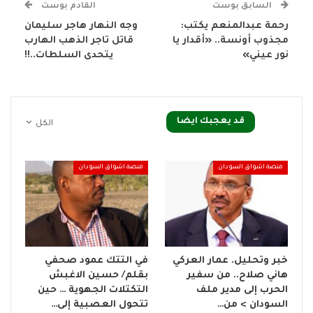
السابق بوست
القادم بوست
رحمة عبدالمنعم يكتب:
وجه النهار هاجر سليمان
مجذوب أونسة.. «أقدار يا
قاتل تاجر الذهب الهارب
نور عيني»
يتحدى السلطات..!!
قد يعجبك ايضا
الكل
منصة اشواق السودان
منصة اشواق السودان
خبر وتحليل. عمار العركي
في التتك عمود صحفي
هاني صلاح.. من سفير
بقلم/ حسين الاغبش
الحرب إلى مدير ملف
التكتلات الجهوية … حين
السودان > من…
تتحول العصبية إلى…