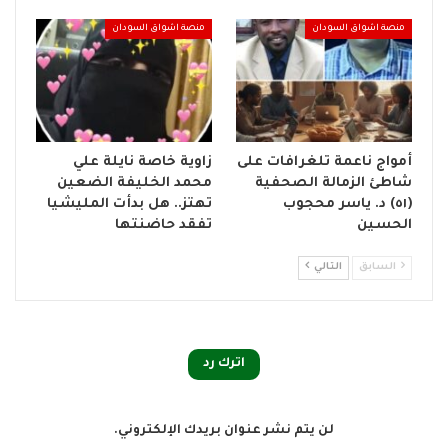
منصة اشواق السودان
منصة اشواق السودان
أمواج ناعمة تلغرافات على
زاوية خاصة نايلة علي
شاطئ الزمالة الصحفية
محمد الخليفة الضعين
(٥١) د. ياسر محجوب
تهتز.. هل بدأت المليشيا
الحسين
تفقد حاضنتها
السابق
التالي
اترك رد
لن يتم نشر عنوان بريدك الإلكتروني.