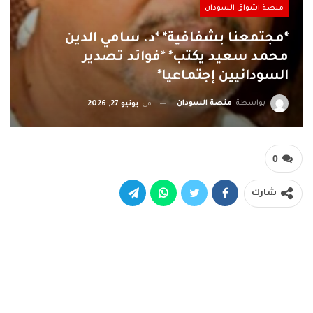
منصة اشواق السودان
*مجتمعنا بشفافية* *د. سامي الدين
محمد سعيد يكتب* *فوائد تصدير
السودانيين إجتماعيا*
بواسطة
منصة السودان
في
يونيو 27, 2026
0
شارك