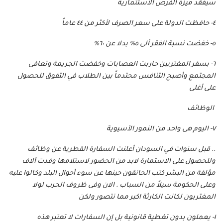
سيفقد ميزة الفرص الاستثمارية
٤- حافظت الدولة على سعر الصرف لأكثر من ٤٤ عاماً
٥- خفضت نسبة الفقر ألى ٥% بدلا عن ٦٠%
٦- بسفر المغتربين حاربت العصابات وخفضت الجريمة وتعافى
المجتمع وأصبح التنافس محتدماً بين الطلاب في التفوق للحصول
على أغلى
الوظائف
٧- اليوم هى واحد من النمور الآسيوية
.. قبل سنوات في السودان أعلنت السفارة القطرية عن وظائف
وللحصول على الاستمارة لابد من الحضور لاستلامها وفدت آلاف
مؤلفة من البشر كتب الحانقون حينها عن سوء أحوال البلد وكالوا عليه
وعلى الحكومة سيلاً من السباب . الان وفى ظروف الحرب لولا
المغتربون لكانت الكارثة اكبر مما نتصور ولكن
١- يعملون بدون تغطية قانونية بل إن السفارات لا تعتبر هذه