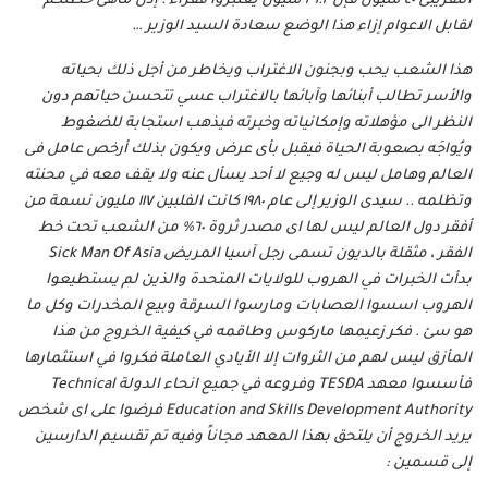
التقريبى ٤٠ مليون فإن ٢٩.٢ مليون يعتبروا فقراء . إذن ماهى خطتكم
لقابل الاعوام إزاء هذا الوضع سعادة السيد الوزير …
هذا الشعب يحب وبجنون الاغتراب ويخاطر من أجل ذلك بحياته
والأسر تطالب أبنائها وآبائها بالاغتراب عسي تتحسن حياتهم دون
النظر الى مؤهلاته وإمكانياته وخبرته فيذهب استجابة للضغوط
ويُواجَه بصعوبة الحياة فيقبل بأى عرض ويكون بذلك أرخص عامل فى
العالم وهامل ليس له وجيع لا أحد يسأل عنه ولا يقف معه في محنته
وتظلمه .. سيدى الوزير إلى عام ١٩٨٠ كانت الفلبين ١١٧ مليون نسمة من
أفقر دول العالم ليس لها اى مصدر ثروة ٦٠% من الشعب تحت خط
الفقر ، مثقلة بالديون تسمى رجل آسيا المريض Sick Man Of Asia
بدأت الخبرات في الهروب للولايات المتحدة والذين لم يستطيعوا
الهروب اسسوا العصابات ومارسوا السرقة وبيع المخدرات وكل ما
هو سئ . فكر زعيمها ماركوس وطاقمه في كيفية الخروج من هذا
المأزق ليس لهم من الثروات إلا الأيادي العاملة فكروا في استثمارها
فأسسوا معهد TESDA وفروعه في جميع انحاء الدولة Technical
Education and Skills Development Authority فرضوا على اى شخص
يريد الخروج أن يلتحق بهذا المعهد مجاناً وفيه تم تقسيم الدارسين
إلى قسمين :