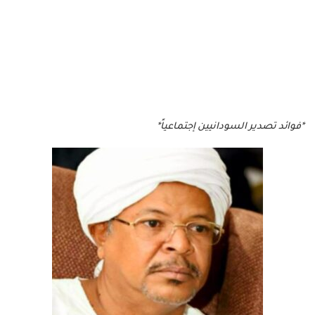
*فوائد تصدير السودانيين إجتماعياً*