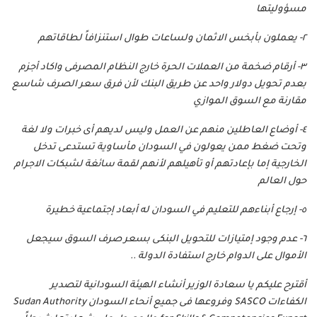
مسؤوليتها
٢- يعملون بأبخس الاثمان ولساعات طوال استنزافاً لطاقاتهم
٣- أرقام ضخمة من العملات الحرة خارج النظام المصرفى واكاد أجزم
بعدم تحويل دولار واحد عن طريق البنك لأن فرق سعر الصرف شاسع
مقارنة مع السوق الموازي
٤- أوضاع العاطلين منهم عن العمل وليس لديهم أى خبرات ولا لغة
وتحت ضغط ممن يعولون في السودان مأساوية تستدعى تدخل
الخارجية إما بإعادتهم أو تأهيلهم لأنهم لقمة سائغة لشبكات الاجرام
حول العالم
٥- إرجاع أبناءهم للتعليم في السودان له أبعاد إجتماعية خطيرة
٦- عدم وجود إمتيازات للتحويل البنكى بسعر صرف السوق سيجعل
الأموال على الدوام خارج استفادة الدولة ..
أقترح عليكم يا سعادة الوزير أنشاء الهيئة السودانية لتصدير
الكفاءات SASCO وفروعها فى جميع أنحاء السودان Sudan Authority