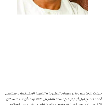
حملت الأنباء عن وزير الموارد البشرية و التنمية الإجتماعية د.معتصم
أحمد صالح قبل أيام ارتفاع نسبة الفقر الى ٧٣% وبما أن عدد السكان