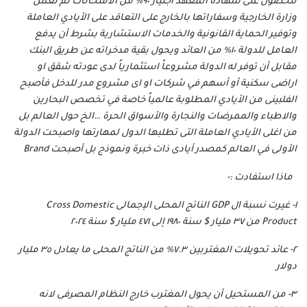
للحصول على شهادة المعهد اجتياز ٩٠% من الامتحانات ثم تعمل
وزارة الخارجية وسفاراتها بالخارج على التعاقد على الأيادي العاملة
وتوفير الحماية القانونية والخدمات الاستشارية بشرط أن يدفع
العامل للدولة ١٠% من العائد ويحول بقية مدخراته عن طريق البنك
مقابل أن توفر له الدولة مشروعاً استثمارياً لدى عودته شقق او
اراضى سكنية أو أسهم في شركات او اى مشروع مدر للدخل فأصبح
الفلبينى من الأيادي المطلوبة عالمياً خاصة في تخصص البحارين
والاطباء والممرضات والنجارة والأسواق الحرة …الخ حول العالم بل
من اغلى الأيادي العاملة التى تطلبها الدول لمهارتها واصبحت الدولة
الأولى في العالم كمصدر أيادى ذات خبرة ونموذج بل أصبحت Brand
ماذا استفادت :-
١- غيرت نسبة ال GDP الناتج المحلى الإجمالى Cross Domestic
Product من ٣٧ مليار $ سنة ١٩٨٠ إلى ٤٧١ مليار $ سنة ٢٠٢٤
٢- عائد تحويلات المغتربين ٧.٣% من الناتج المحلى ما يعادل ٣٥ مليار
دولار
٣- من المستحيل أن يحول المغترب خارج النظام المصرفى لانه