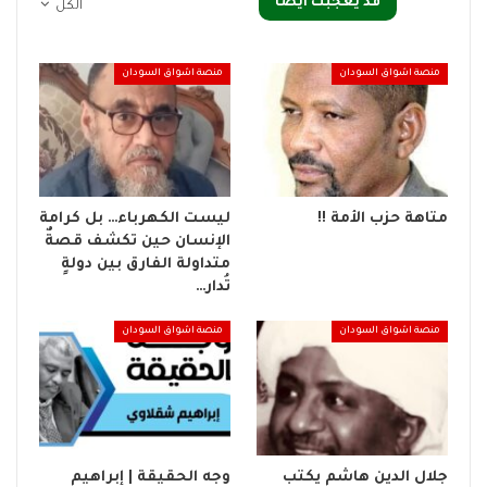
قد يعجبك ايضا
الكل
منصة اشواق السودان
منصة اشواق السودان
متاهة حزب الأمة !!
ليست الكهرباء… بل كرامة
الإنسان حين تكشف قصةٌ
متداولة الفارق بين دولةٍ
تُدار…
منصة اشواق السودان
منصة اشواق السودان
جلال الدين هاشم يكتب
وجه الحقيقة | إبراهيم