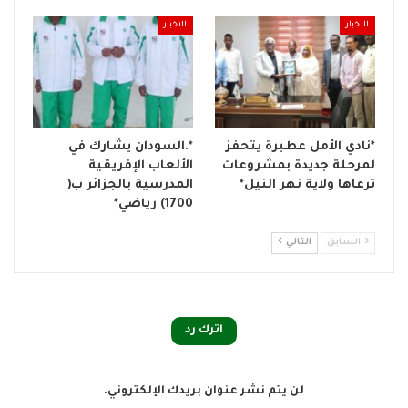
الاخبار
الاخبار
*نادي الأمل عطبرة يتحفز
*.السودان يشارك في
لمرحلة جديدة بمشروعات
الألعاب الإفريقية
ترعاها ولاية نهر النيل*
المدرسية بالجزائر ب(
1700) رياضي*
السابق
التالي
اترك رد
لن يتم نشر عنوان بريدك الإلكتروني.