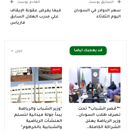
السابق بوست
القادم بوست
سعر الدولار في السودان
فيفا يفرض عقوبة الإيقاف
اليوم الثلاثاء
علي مدرب الهلال السابق
فارياس
قد يعجبك ايضا
الكل
رياضية
الاخبار
*​”قصر الشباب” تحت
*وزير الشباب والرياضة
تصرف طلاب السودان..
يبدأ جولة ميدانية لتسلم
وزير الرياضة يعلن
المنشآت الرياضية
الشراكة الكاملة…
والشبابية بالخرطوم*