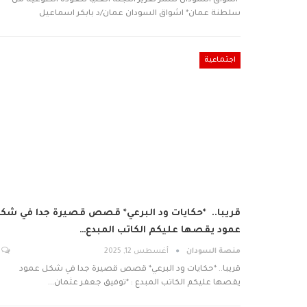
*اشواق السودان تنشر تقرير اللجنة العليا للعودة الطوعية من
سلطنة عمان* اشواق السودان عمان/د بابكر اسماعيل
اجتماعية
قريبا.. *حكايات ود البرعي* قصص قصيرة جدا في شك
عمود يقصها عليكم الكاتب المبدع…
منصة السودان
أغسطس 12, 2025
قريبا.. *حكايات ود البرعي* قصص قصيرة جدا في شكل عمود
يقصها عليكم الكاتب المبدع : *توفيق جعفر عثمان…