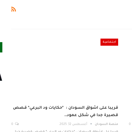
اجتماعية
قريبا على اشواق السودان : *حكايات ود البرعي* قصص
قصيرة جدا في شكل عمود…
0
منصة السودان
أغسطس 12, 2025
0