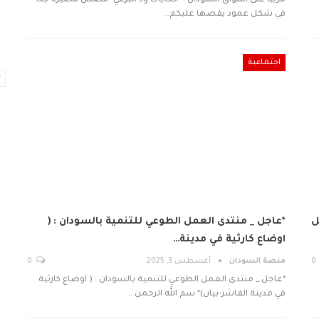
قريبا على اشواق السودان : *حكايات ود البرعي* قصص قصيرة جدا
في شكل عمود يقصها عليكم…
اجتماعية
ل
*عاجل _ منتدى العمل الطوعي للتنمية بالسودان : (
اوضاع كارثية في مدينة…
0
منصة السودان
أغسطس 3, 2025
0
*عاجل _ منتدى العمل الطوعي للتنمية بالسودان : ( اوضاع كارثية
في مدينة الفاشر-بيان)* سم الله الرحمن…