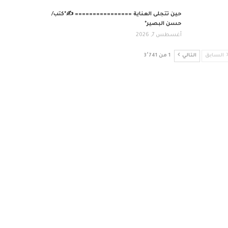
حين تتجلى العناية ================ ✍️*كتب/
حسن البصير*
أغسطس 7, 2026
السابق
التالي
1 من 3٬741