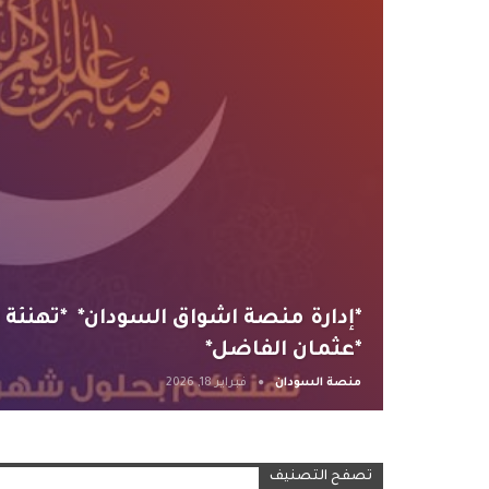
*إدارة منصة اشواق السودان* *تهنئة ر
*عثمان الفاضل*
منصة السودان
فبراير 18, 2026
تصفح التصنيف