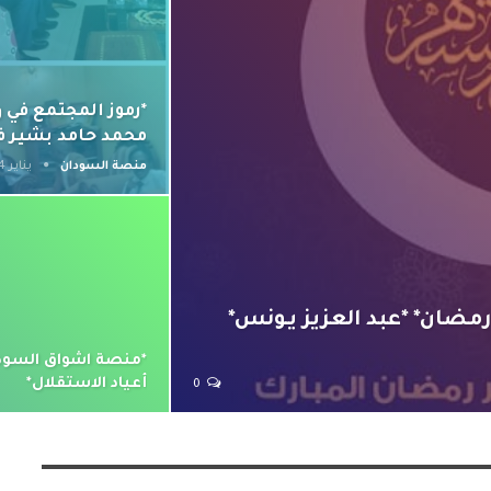
*رموز المجتمع في 
محمد حامد بشير ف
منصة السودان
يناير 14, 2026
مضان* *عبد العزيز يـونس*
*منصة اشواق السودا
أعياد الاستقلال*
0