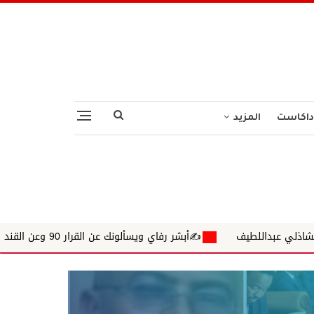
داكاست
المزيد
✍️أبشر رفاي ويسألونك عن القرار 90 وعن القندول الشنقل ريكة المستكثرين