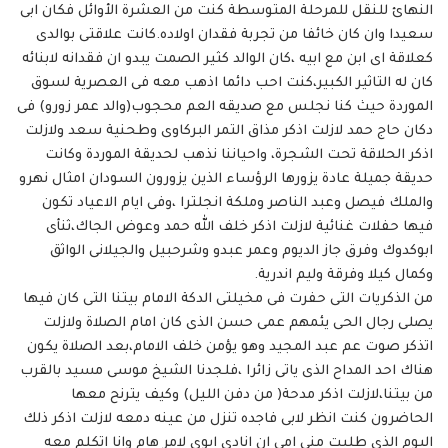
النهائ للنقل للمرحلة المتوسطة كنت من العشرة الأوائل فكان ابى
سعيدا وان كان خائفا من تجربة فقدان اولاده.كانت علاقتى بوالدى
كعلاقة اى ابن مع ابيه ،كان الوالد كثير الصمت يبدو ان فقدانه لابنائه
كان له التاثير الكبير،كنت احب دائما اذهب معه فى العصرية لسوق
الموردة حيث كنا نجلس مع صديقه العم محجوب(والد عمر زورو) فى
دكان حاج حمد لازلت اذكر مذاق التمر البركاوى وطحنية سعد ولازلت
اذكر الحلاقة تحت الشجرة، واحياننا نذهب لحديقة الموردة وكانت
حديقة جميلة عادة يزورها الرؤساء الذين يزورون السودان امثال نهرو
والملك فيصل وعبد الناصر وملكة انجلترا ،وفى ايام الاعياد تكون
فيها حفلات غنائية لازلت اذكر خلف الله حمد وعوض الجاك،ثنأى
ابوكدوك وفرق جاز الديوم وعمر عبدو وشرحبيل والجيلانى الواثق
وكمال كيلا وفرقة وليم اندرية.
من الذكريات التى حفرت فى مخيلتى الدكة الامام بيتنا التى كان فيها
يصلى رجال الحى يئمهم عمى حسن الذى كان امام الصلاة ولازلت
اتذكر صوت عم عبد المجيد وهو يؤمن خلف الامام،بعد الصلاة يكون
هناك احد المداح الذى ياتى زائرا ،فلجدنا الشيخ موسى مسيد بالقرب
من بيتنا،لازلت اذكر مدحة( من دفن الليل) وكيف يترنح معها
الحاضرون كنت انظر لابى فاجده تنزل من عينه دمعه لازلت اذكر ذلك
اليوم الذى طلبت منى امى ان انادى ابوى لامر هام وانا اتكلم معه