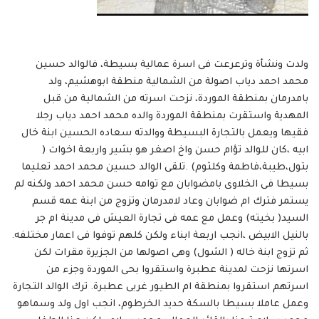
ولدت ونشأة وترعرعت فى اسرة عمالية بسيطة، فالوالد حسين
محمد احمد دياب اصولة من الشمالية منطقة ابوهشيم، ولد
بامدرمان بمنطقة الموردة، نزحت اسرته من الشمالية من قبل
المهدية واستقرت بمنطقة الموردة والده محمد احمد دياب رجلا
فقيها ويعمل بالتجارة البسيطة ووالدته سعاده الحسين ابنة خال
ابيه ،كان للوالد تؤام حسن واخ اصغر هو بشير واربعة اخوات (
بتول،طيبة،فاطمة وكلثوم) .تلقى الوالد حسين محمد احمد تعليما
بسيطا فى الخلاوى بامضوابان مع توامه حسن محمد احمد ولكنه لم
يستمر فترك ام ضوابان وعاد لامدرمان وتزوج من ابنة عمه قسم
السيد( بخيته) وعمل مع عمه فى تجارة العيش فى مدينة ام جر
بالنيل الابيض ،انجب اربعة ابناء ولكن كلهم توفوا فى اعمار مختلفه.
ثم تزوج ابنة خاله ( الشول) وهى اصولها من الجزيرة مقرات لكن
اسرتها نزحت لمدينة عطبرة واستقروا بحى الموردة وجزء من
اسرتهم استقروا بمنطقة ام الطيور غربى عطبرة. ترك الوالد التجارة
وعمل عاملا بسيطا بالسكة حديد الخرطوم، انجب اول ولد وسماهو