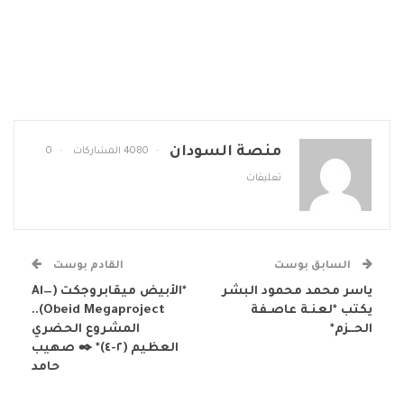
منصة السودان
4080 المشاركات
0
تعليقات
السابق بوست
القادم بوست
ياسر محمد محمود البشر
*الأبيض ميقابروجكت (Al—
يكتب *لعنـة عاصـفة
Obeid Megaproject)..
الحــزم*
المشروع الحضري
العظيم (٢-٤)* ✒️ صهيب
حامد