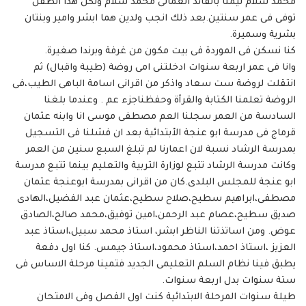
محمد سلام تيمنا بالقائد العمالى محمد سلام ولكن هذا الطفل
توفى فى عمر سنتين.بعد ذلك انجب ولدين هما ابشر وامير وبنتان
بشرية وسميرة.
كنا نسكن فى الموردة فى بيت مكون من غرفة وبرندا صغيرة.
وانا فى عمر اربعة سنوات ادخلتنى امى روضة (طيبة واقبال) ثم
انتقلت لروضة ست سعاد واذكر من اقرانى اسامة الباهى الطيب،فى
الروضة تعلمنا الكتابة والقرأة وحفظناجزء عم . وعندما بلغنا
السادسة من العمر سجلنا العم مصطفى موسى انا وابنه عثمان
قرماج فى مدرسة ابو عنجة الأبتدائية بعد ان فشلنا فى التسجيل
بمدرسة الرشاد نسبة لان اعمارنا لم تبلغ السبع سنين من العمر
وكانت مدرسة الرشاد تتبع لوزارة التربية والتعليم بينما تتبع مدرسة
ابو عنجة للمجلس البلدى.كان من اقرانى بمدرسة ابوعنجة عثمان
مصطفى،ابراهيم سطيح،صلاح سطيح،عثمان عبد الفضيل،الهادى
صديق سطيح،عصام عبد الرحمن،امين توفيق،محمد صالح،الصادق
عوض. ومن اساتذتنا الناظر ابشر، استاذ محمد سبيل،استاذ عبد
العزيز ،استاذ احمد،استاذ محمود،استاذ جيمس. كنا اول دفعة
يطبق فينا نظام السلم التعليمى الجديد فتمينا مرحلة الاساس فى
ستة سنوات بدل اربعة سنوات.
طيلة سنوات المرحلة الابتدائية كنت اول الفصل وفى الامتحان