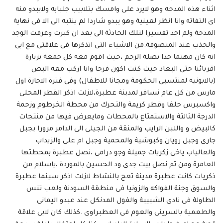
اثناء هذه المدحه وهو لايرد على وامسك بتلابيب جلبابه ولايبدو منه
اى التفاته وانا انظر لعينية وهو يبدو شاردا لم ينتبه الى الا فى نهاية
المدحة ولم اجد تفسيرا لتلك الحادثة الى بعد ان كبرت وعرفت الوجد
والجذب عند المتصوفة.من الاشياء التى اتذكرها فى علاقتى مع ابى
انه كان مهتما جدا بصلة الرحم ،حيث اقوم معه كل جمعة بزيارة
اقربائنا حتى البعاد حيث كنت اكون فرحا وانا اركب معه البص
(بالابونيه لمنتسبى الحكومة ومجانا للاطفال) وفى فترة الاجازة اول
مارس من كل عام نسافر لمدبنة عطبرة،لازلت اذكر القطر المحلى
واكسبرس حلفا وقطر كريمة والتحرك من محطة الخرطوم وزحمة
الدرجة الثالثة والاستمتاع بالمحطات ومايعرض فيها من منتجات
كالبيض و واللبن الرايب والمنقة من الجيلى الى الدامر مرورا بجبل
جارى وجبل رويان وكبوشية والمحمية وجبل ام على والزيداب
والعالياب ياخى زكريات جميلة وجو درامى ،نصل عطبرة بمحطتها
العامرة ومن ثم نصل بيت جدى ود الحسين بالموردة ،ياسلام من
ذكريات كانت عطبرة مدينة تعج بالنشاط لازلت اذكر سينما عطبرة
والسوق وجنة الفواكه والزونيا فى منطقة السودنة ولعب تنس
الطاولة فى نادى الشبيبة والفول المدنكل عند عبدو اليمانى
والطعمية بالسرينى والعوم فى العطبراوى .كذلك كان لابى علاقة