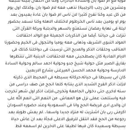
قوية مع ام ضوا بان والسادة البادراب وكنا كل احتفال بليلة سبعة
وعشرين من رجب (الرجبية) نذهب معه لام ضوا بان ،وكذلك اول يوم
من كل عيد وكنا نفرح كثيرا لان ناس ام ضوا بان عادة يعيدون بعد
يوم او يومين بعد ناس الخرطوم لاختلاف الاهله وكنا نسعد بحضور
ليلة فى نهاية رمضان نستمتع بالسهر والدبلبة وبركة القرأن التى
تنزلت فى حياتنا .أيضا من الذكريات الجميلة مع الوالد احتفالات
المولد النبوى الشريف وذهابى معه يوميا والتجول فى الخيم وحضورنا
المناقب وحلقات الذكر والمديح التى ترسبت فى دواخلنا.كذلك فى
الايام العادية كان يصطحبنى معه للاحتفالات الدينية التى ننتظرها
بفارق الصبر مثل حولية شيخ جدو وحولية احمد سالم وحولية السادة
الادارسة وحولية محمد الحسن الميرغنى بشارع الاربعين.
كان ابى بسيطا فى حياته،حركاته بسيطه فى المحيط الذى ذكرته
لازلت اذكر الفرح الشديد الذى ينتابه كلما انجح من صف دراسى من
سنه لاخرى حتى دخولى الجامعة وتخرجى،لازلت اذكر اول شهر تخرجت
فيه واستلمت عملى نزل هو المعاش. من النعم التى انعم الله على
ان والدى ادى فريضة الحج وانا فى السعودية وعند حضوره السودان
اكرمنى ربى بان اشتريت له منزلا جديدا واسعا، .لم يعش طويلا بعد
رجوعه من الحج فقد انتقل للرفيق الاعلى فجأة بعد ان عاش حياة
بسيطة وسعيدة كان فيها لطيفا على الاخرين لم اسمعه قط