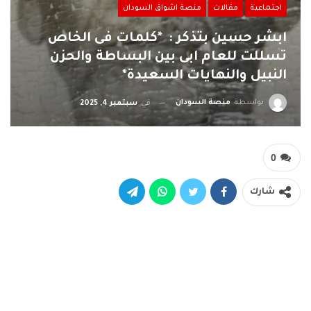
اجتماعية
مقالات
منصة اشواق السودان
ابشر حسين بتذكر : *كلمات فى الخاص
تسللت للعام ابى بين البساطة والحزن
النبيل والنهايات السعيدة*
بواسطة
منصة السودان
في
سبتمبر 4, 2025
0
شارك