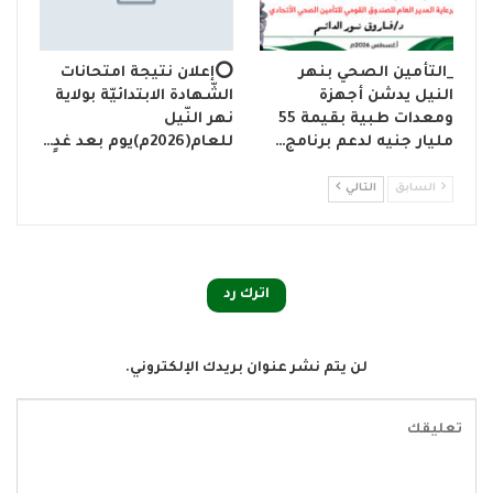
_التأمين الصحي بنهر
⭕إعلان نتيجة امتحانات
النيل يدشن أجهزة
الشّهادة الابتدائيّة بولاية
ومعدات طبية بقيمة 55
نهر النّيل
مليار جنيه لدعم برنامج…
للعام(2026م)يوم بعد غدٍ…
السابق
التالي
اترك رد
لن يتم نشر عنوان بريدك الإلكتروني.