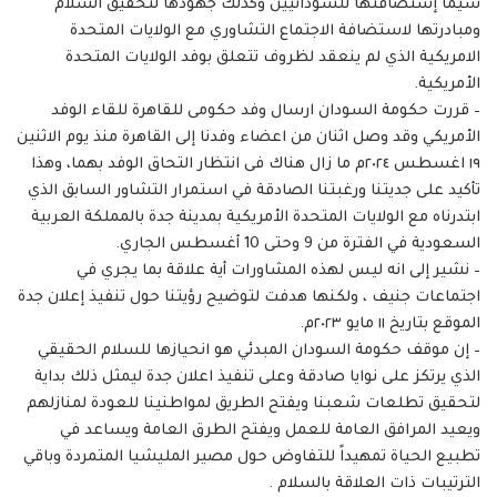
سيما إستضافتها للسودانيين وكذلك جهودها لتحقيق السلام
ومبادرتها لاستضافة الاجتماع التشاوري مع الولايات المتحدة
الامريكية الذي لم ينعقد لظروف تتعلق بوفد الولايات المتحدة
الأمريكية.
– قررت حكومة السودان ارسال وفد حكومى للقاهرة للقاء الوفد
الأمريكي وقد وصل اثنان من اعضاء وفدنا إلى القاهرة منذ يوم الاثنين
١٩ اغسطس ٢٠٢٤م ما زال هناك فى انتظار التحاق الوفد بهما، وهذا
تأكيد على جديتنا ورغبتنا الصادقة في استمرار التشاور السابق الذي
ابتدرناه مع الولايات المتحدة الأمريكية بمدينة جدة بالمملكة العربية
السعودية في الفترة من 9 وحتى 10 أغسطس الجاري.
– نشير إلى انه ليس لهذه المشاورات أية علاقة بما يجري في
اجتماعات جنيف ، ولكنها هدفت لتوضيح رؤيتنا حول تنفيذ إعلان جدة
الموقع بتاريخ ١١ مايو ٢٠٢٣م.
– ⁠إن موقف حكومة السودان المبدئي هو انحيازها للسلام الحقيقي
الذي يرتكز على نوايا صادقة وعلى تنفيذ اعلان جدة ليمثل ذلك بداية
لتحقيق تطلعات شعبنا ويفتح الطريق لمواطنينا للعودة لمنازلهم
ويعيد المرافق العامة للعمل ويفتح الطرق العامة ويساعد في
تطبيع الحياة تمهيداً للتفاوض حول مصير المليشيا المتمردة وباقي
الترتيبات ذات العلاقة بالسلام .