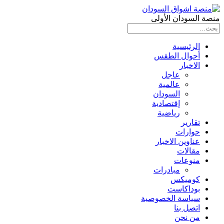
منصة السودان الأولى
الرئيسية
أحوال الطقس
الاخبار
عاجل
عالمية
السودان
إقتصادية
رياضية
تقارير
حوارات
عناوين الاخبار
مقالات
منوعات
مبادرات
كوميكس
بوداكاست
سياسة الخصوصية
اتصل بنا
من نحن