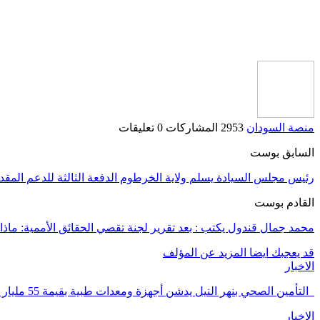
منصة السودان
2953 المشاركات
0 تعليقات
السابق بوست
رئيس مجلس السيادة يسلم ولاية الخرطوم الدفعة الثالثة للدعم المقد
القادم بوست
محمد جمال قندول يكتب : بعد تقرير لجنة تقصي الحقائق الأممية: ماذ
قد يعجبك ايضا
المزيد عن المؤلف
الاخبار
_التأمين الصحي بنهر النيل يدشن أجهزة ومعدات طبية بقيمة 55 مليار جنيه لدعم برنامج…
الاخبار