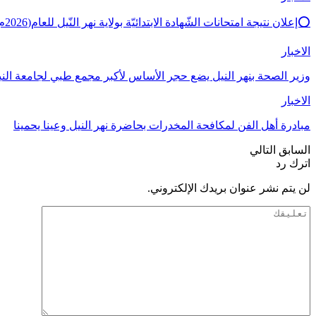
⭕إعلان نتيجة امتحانات الشّهادة الابتدائيّة بولاية نهر النّيل للعام(2026م)يوم بعد غدٍ…
الاخبار
وزير الصحة بنهر النيل يضع حجر الأساس لأكبر مجمع طبي لجامعة ال
الاخبار
مبادرة أهل الفن لمكافحة المخدرات بحاضرة نهر النيل وعينا يحمينا
السابق
التالي
اترك رد
لن يتم نشر عنوان بريدك الإلكتروني.