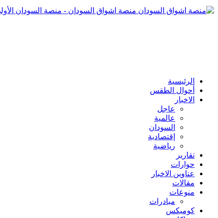
منصة اشواق السودان - منصة السودان الأول
الرئيسية
أحوال الطقس
الاخبار
عاجل
عالمية
السودان
إقتصادية
رياضية
تقارير
حوارات
عناوين الاخبار
مقالات
منوعات
مبادرات
كوميكس