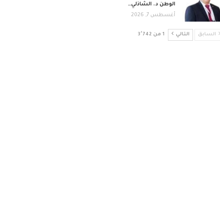
الوطن د. الشاذلي…
أغسطس 7, 2026
السابق
التالي
1 من 3٬742