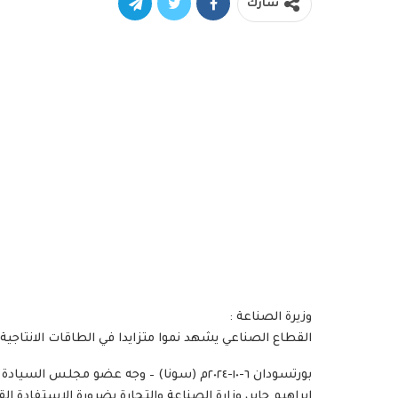
شارك
وزيرة الصناعة :
القطاع الصناعي يشهد نموا متزايدا في الطاقات الانتاجية 
بورتسودان ٦-١٠-٢٠٢٤م (سونا) – وجه عضو مجل
إبراهيم جابر، وزارة الصناعة والتجارة بضرورة الإستفادة 