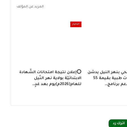
المزيد عن المؤلف
الاخبار
حي بنهر النيل يدشن
⭕إعلان نتيجة امتحانات الشّهادة
أجهزة ومعدات طبية بقيمة 55
الابتدائيّة بولاية نهر النّيل
دعم برنامج…
للعام(2026م)يوم بعد غدٍ…
اترك رد