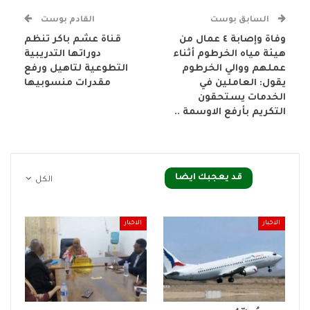
السابق بوست
القادم بوست
وفاة وإصابة ٤ عمال من
قناة عشم باكر تنظم
هيئة مياه الخرطوم أثناء
دوراتها التدريبية
عملهم ووالي الخرطوم
التطوعية لتاهيل ورفع
يقول: العاملين في
مقدرات منسوبيها
الخدمات يستحقون
التكريم بأرفع الاوسمة ..
قد يعجبك ايضا
الكل
الاخبار
الاخبار