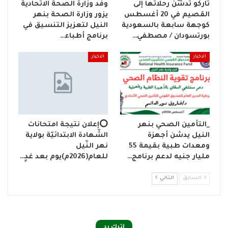
تاركو تُدشِّنُ رحلاتها إلى
وفد وزارة الصحة الاتحادية
القصيم في 20 أغسطس
يزور وزارة الصحة بنهر
كوجهة سابعة بالسعودية
النيل لتعزيز التنسيق في
بورتسودان / مصطفي…
برنامج أطباء…
الاخبار
الاخبار
_التأمين الصحي بنهر
⭕إعلان نتيجة امتحانات
النيل يدشن أجهزة
الشّهادة الابتدائيّة بولاية
ومعدات طبية بقيمة 55
نهر النّيل
مليار جنيه لدعم برنامج…
للعام(2026م)يوم بعد غدٍ…
السابق
التالي
اترك رد