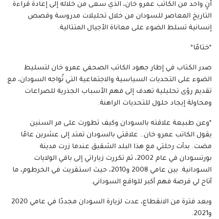
آنٍ واحد من الكاتب عمرو خان، الذي سعى من خلاله إلى إعادة قراءة
التاريخ المعاصر للسودان من خلال تحليلات مدروسة وقصص
إنسانية تسلط الضوء على معاناة الأجيال المتتالية.
*ختامًا*
صدر الكتاب في إطار جهود الكاتب الصحفي عمرو خان لتسليط
الضوء على التحديات السياسية والاجتماعية التي تُواجه السودان، مع
تقديم رؤى تحليلية تهدف إلى فهم الأسباب الجذرية للصراعات
ومحاولة إيجاد حلول للتحديات الراهنة.
*وعن طبيعة علاقته بالسودان وكيف تطورت على مر السنين
يقول الكاتب عمرو خان.. علاقتي بالسودان تمتد إلى عشرين عامًا
مضت. بدأت رحلتي مع هذا البلد الشقيق عندما زرت مدينة
بورتسودان في عام 2002، ثم تكررت زياراتي إلى باقي الولايات
السودانية. بين عامي 2008 و2010، حيث استقريت في الخرطوم، ما
أتاح لي فرصة فهم أكبر للواقع السوداني.
وبعد فترة من الانقطاع، عدت لزيارة السودان مجددًا في عامي 2020
و2021.