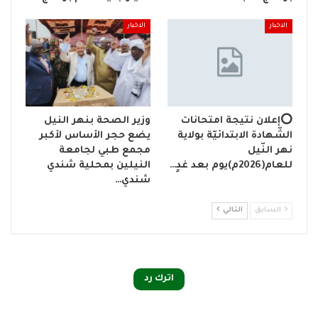
الاخبار
الاخبار
⭕إعلان نتيجة امتحانات
وزير الصحة بنهر النيل
الشّهادة الابتدائيّة بولاية
يضع حجر الأساس لأكبر
نهر النّيل
مجمع طبي لجامعة
للعام(2026م)يوم بعد غدٍ…
النيلين بمحلية شندي
شندي…
السابق
التالي
اترك رد