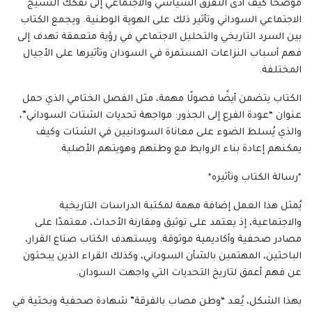
موضحًا كيف أدى التفرّق السياسي والاجتماعي إلى تفكك النسيج
الاجتماعي السوداني وتأثير ذلك على الهوية الوطنية. ويجمع الكتاب
بين السرد التاريخي والتحليل الاجتماعي في رؤية متعمقة تهدف إلى
فهم أسباب النزاعات المستمرة في السودان وتأثيرها على الأجيال
المختلفة.
الكتاب يتضمن أيضًا فصولًا مهمة، مثل الفصل الختامي الذي حمل
عنوان “عودة الفرع إلى الجذور: مواجهة تحديات الشتات السوداني”،
والذي يُسلط الضوء على معاناة السودانيين في الشتات وكيف
يمكنهم إعادة بناء الروابط مع وطنهم وهويتهم الأصلية.
*رسالة الكتاب وتأثيره*
يُمثل هذا العمل إضافة مهمة لمكتبة الدراسات التاريخية
والاجتماعية، إذ يعتمد على توثيق ومقارنة الأحداث، معتمدًا على
مصادر صحفية وأكاديمية موثوقة. ويستهدف الكتاب صناع القرار،
الباحثين، المهتمين بالشأن السوداني، وكذلك القراء الذين يبحثون
عن فهم أعمق لتاريخ التحديات التي واجهت السودان.
بهذا الشكل، يُعد “وطن مصاب بالفرقة” شهادة صحفية وبحثية في