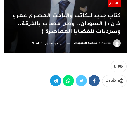
الاخبار
كتاب جديد للكاتب والباحث المصرى عمرو
خان : ( السودان.. وطن مصاب بالفرقة..
وسرديات للقضايا المعاصرة )
بواسطة
منصة السودان
في
ديسمبر 13, 2024
0
شارك