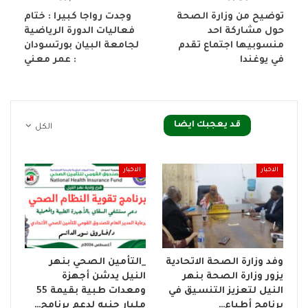
توضيح من وزارة الصحة
وجدت رواجا كبيرا : ختام
حول مشاركة احد
فعاليات الدورة الرياضية
منسوبيها اجتماع تقدم
لجامعة البيان بورتسودان
في يوغندا
: عمر معني
قد يعجبك ايضا
الكل
الاخبار
الاخبار
وفد وزارة الصحة الاتحادية
_التأمين الصحي بنهر
يزور وزارة الصحة بنهر
النيل يدشن أجهزة
النيل لتعزيز التنسيق في
ومعدات طبية بقيمة 55
برنامج أطباء…
مليار جنيه لدعم برنامج…