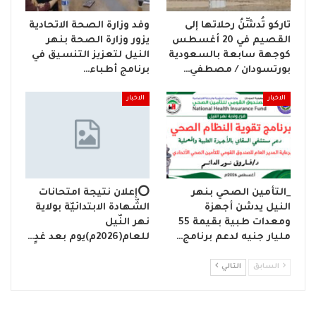
تاركو تُدشِّنُ رحلاتها إلى
وفد وزارة الصحة الاتحادية
القصيم في 20 أغسطس
يزور وزارة الصحة بنهر
كوجهة سابعة بالسعودية
النيل لتعزيز التنسيق في
بورتسودان / مصطفي…
برنامج أطباء…
الاخبار
الاخبار
_التأمين الصحي بنهر
⭕إعلان نتيجة امتحانات
النيل يدشن أجهزة
الشّهادة الابتدائيّة بولاية
ومعدات طبية بقيمة 55
نهر النّيل
مليار جنيه لدعم برنامج…
للعام(2026م)يوم بعد غدٍ…
السابق
التالي