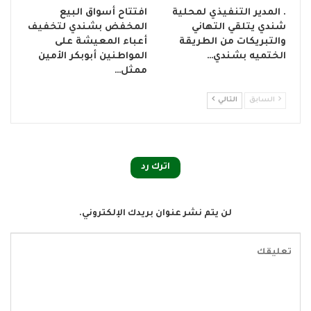
. المدير التنفيذي لمحلية
افتتاح أسواق البيع
شندي يتلقي التهاني
المخفض بشندي لتخفيف
والتبريكات من الطريقة
أعباء المعيشة على
الختميه بشندي…
المواطنين أبوبكر الأمين
ممثل…
السابق
التالي
اترك رد
لن يتم نشر عنوان بريدك الإلكتروني.