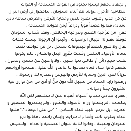
والجهاد ..فهم ليسوا بجنود في القوات المسلحة أو القوات
النظامية الأخرى ..وإنما هم أبناء السودان ..تدافعوا إلى أرض النزال
من كل حدب وصوب نصرة للدين وحماية للأرض والعرض ساعة نادى
المنادي فكانوا عضداً قوياً وذراعاً أيمن لقواتنا المسلحة .
ففي زمن عزّ فيه الصدق وندر فيه الإخلاص، وقف شباب السودان
موقفًا تهتز له الجبال الراسيات ، وأثبتوا أن الرجولة ليست كلمات
تقال ولا صور تلتقط أو فيديوهات تسجل ، بل هي مواقف تُكتب
بدماء الأوفياء الخلص وتُنحت بعَرِق البذل والكفاح . فلم يكونوا
طلاب مجدٍ زائل أو طالبي دنيا حقيرة ، ولا باحثين عن شهرة ومجون ،
لكنهم كانوا حماة كماة صدقوا ما عاهدوا الله عليه ، فقدموا أرواحهم
قربانًا لعزة الدين وحماية للأرض والعِرض ومعذرة لله ورسوله ،
ورفعوا راية الجهاد في سبيل الله دون منٍّ أو أذى في زمن توارى فيه
الكثيرون جبناً وخيانة ..
إنهم يا سادتي شباب أخفياء أتقياء نحن لا نعلمهم لكن الله
يعلمهم ، لم يلهثوا وراء الأضواء والشوو ، ولم ينتظروا التصفيق و
التكريم ، بل خرجوا تلبية لنداء المنادي: ” *حي على الجهاد!”،* فلبوا
النداء بقلوب ثابتة وأقدام لا تتراجع وإيمان راسخ ، فكانوا درع
السودان وسيفه ، وكانوا للأمة عنوان التضحية والفداء . وللجيش