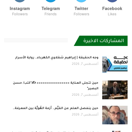
Instagram
Telegram
Twitter
Facebook
Followers
Friends
Followers
Likes
المشاركات الاخيرة
وجه الحقيقة | إبراهيم شقلاوي الكهرباء… رواية الأسرار
أغسطس 7, 2026
حين تتجلى العناية ================ ✍️*كتب/ حسن
البصير*
أغسطس 7, 2026
حين ينفصل العلم عن القيَّم… أزمة الهُويَّة بين المعرفة…
أغسطس 7, 2026