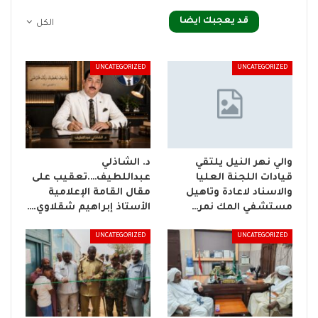
قد يعجبك ايضا
الكل
UNCATEGORIZED
UNCATEGORIZED
والي نهر النيل يلتقي
د. الشاذلي
قيادات اللجنة العليا
عبداللطيف….تعقيب على
والاسناد لاعادة وتاهيل
مقال القامة الإعلامية
مستشفي المك نمر…
الأستاذ إبراهيم شقلاوي.…
UNCATEGORIZED
UNCATEGORIZED