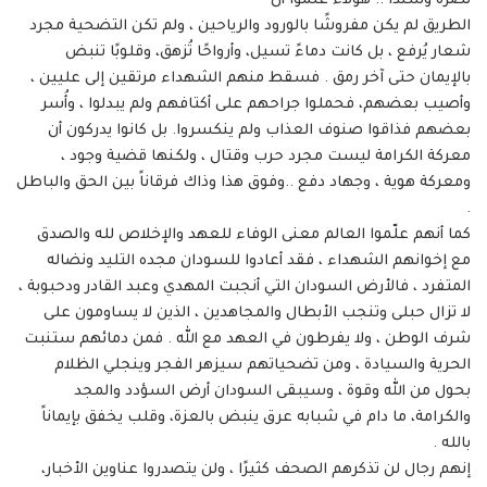
نصرة وسنداً .. هؤلاء علموا أن
الطريق لم يكن مفروشًا بالورود والرياحين ، ولم تكن التضحية مجرد
شعار يُرفع ، بل كانت دماءً تسيل، وأرواحًا تُزهق، وقلوبًا تنبض
بالإيمان حتى آخر رمق . فسقط منهم الشهداء مرتقين إلى عليين ،
وأصيب بعضهم، فحملوا جراحهم على أكتافهم ولم يبدلوا ، وأُسر
بعضهم فذاقوا صنوف العذاب ولم ينكسروا. بل كانوا يدركون أن
معركة الكرامة ليست مجرد حرب وقتال ، ولكنها قضية وجود ،
ومعركة هوية ، وجهاد دفع ..وفوق هذا وذاك فرقاناً بين الحق والباطل
.
كما أنهم علّموا العالم معنى الوفاء للعهد والإخلاص لله والصدق
مع إخوانهم الشهداء ، فقد أعادوا للسودان مجده التليد ونضاله
المتفرد ، فالأرض السودان التي أنجبت المهدي وعبد القادر ودحبوبة ،
لا تزال حبلى وتنجب الأبطال والمجاهدين ، الذين لا يساومون على
شرف الوطن ، ولا يفرطون في العهد مع الله . فمن دمائهم ستنبت
الحرية والسيادة ، ومن تضحياتهم سيزهر الفجر وينجلي الظلام
بحول من الله وقوة ، وسيبقى السودان أرض السؤدد والمجد
والكرامة، ما دام في شبابه عرق ينبض بالعزة، وقلب يخفق بإيماناً
بالله .
إنهم رجال لن تذكرهم الصحف كثيرًا ، ولن يتصدروا عناوين الأخبار،