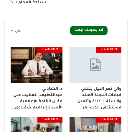
سذاجة المحاولات*
قد يعجبك ايضا
الكل
UNCATEGORIZED
UNCATEGORIZED
والي نهر النيل يلتقي
د. الشاذلي
قيادات اللجنة العليا
عبداللطيف….تعقيب على
والاسناد لاعادة وتاهيل
مقال القامة الإعلامية
مستشفي المك نمر…
الأستاذ إبراهيم شقلاوي.…
UNCATEGORIZED
UNCATEGORIZED