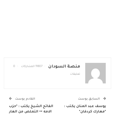
منصة السودان
11807 المشاركات
0
تعليقات
السابق بوست
القادم بوست
يوسف عبد المنان يكتب :
الفاتح الشيخ يكتب : *حزب
*معارك كردفان*
الامه •• التملص من العار