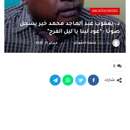
UNCATEGORIZED
د. يعقوب عبد الماجد محمد خير يسجل
صوتا : *عود لينا يا ليل الفرح*
بواسطة
منصة السودان
في
فبراير 17, 2025
0
شارك