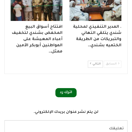
. المدير التنفيذي لمحلية
افتتاح أسواق البيع
شندي يتلقي التهاني
المخفض بشندي لتخفيف
والتبريكات من الطريقة
أعباء المعيشة على
الختميه بشندي…
المواطنين أبوبكر الأمين
ممثل…
السابق
التالي
اترك رد
لن يتم نشر عنوان بريدك الإلكتروني.