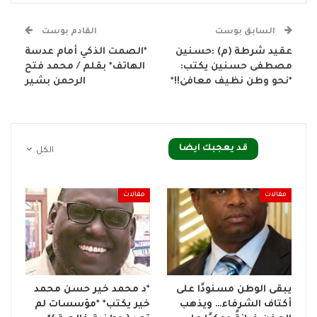
السابق بوست
القادم بوست
عقيد شرطة (م) :حسنين
*الصمت الذكي أمام عدسة
مصطفى حسنين يكتب:
الهاتف* بقلم / محمد فتح
*نحو وطن نظيف معافىٰ!!*
الرحمن بشير
قد يعجبك ايضا
الكل
مقالات
مقالات
يبقى الوطن مسنودًا على
*د محمد خير حسن محمد
أكتاف الشرفاء… ويذهب
خير يكتب* *مؤسسات لم