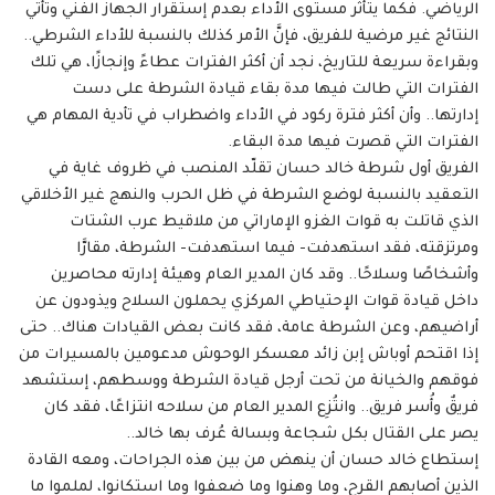
الرياضي. فكما يتأثر مستوى الأداء بعدم إستقرار الجهاز الفني وتأتي
النتائج غير مرضية للفريق، فإنَّ الأمر كذلك بالنسبة للأداء الشرطي..
وبقراءة سريعة للتاريخ، نجد أن أكثر الفترات عطاءً وإنجازًا، هي تلك
الفترات التي طالت فيها مدة بقاء قيادة الشرطة على دست
إدارتها.. وأن أكثر فترة ركود في الأداء واضطراب في تأدية المهام هي
الفترات التي قصرت فيها مدة البقاء.
الفريق أول شرطة خالد حسان تقلّد المنصب في ظروف غاية في
التعقيد بالنسبة لوضع الشرطة في ظل الحرب والنهج غير الأخلاقي
الذي قاتلت به قوات الغزو الإماراتي من ملاقيط عرب الشتات
ومرتزقته، فقد استهدفت- فيما استهدفت- الشرطة، مقارَّا
وأشخاصًا وسلاحًا.. وقد كان المدير العام وهيئة إدارته محاصرين
داخل قيادة قوات الإحتياطي المركزي يحملون السلاح ويذودون عن
أراضيهم، وعن الشرطة عامة، فقد كانت بعض القيادات هناك.. حتى
إذا اقتحم أوباش إبن زائد معسكر الوحوش مدعومين بالمسيرات من
فوقهم والخيانة من تحت أرجل قيادة الشرطة ووسطهم، إستشهد
فريقٌ وأُسر فريق.. وانتُزِع المدير العام من سلاحه انتزاعًا، فقد كان
يصر على القتال بكل شجاعة وبسالة عُرف بها خالد..
إستطاع خالد حسان أن ينهض من بين هذه الجراحات، ومعه القادة
الذين أصابهم القرح، وما وهنوا وما ضعفوا وما استكانوا، لملموا ما