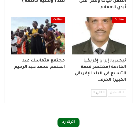
العفن خيانةً ومكرًا على
تعد ( وطنية خالصة )*
أيدي العملاء…
مقالات
مقالات
نيجيريا: إيران إفريقيا
مجتمع متماسك عبد
القادمة (مختصر قصة
المنعم محمد عبد الرحيم
التشيع في البلد الإفريقي
الكبير) الجزء…
السابق
التالي
اترك رد