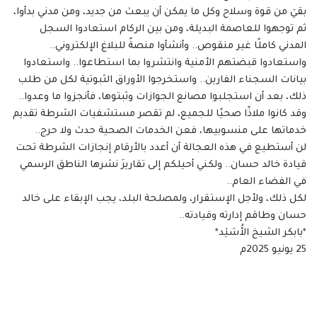
بقيَ من قوة وسلاح وكل ما يمكن أن يبعث من جديد، ومن مدني بدأوا،
ثم توجهوا للعاصمة البديلة، ومن بين الركام استعادوا السجل
المدني كاملًا غير منقوص.. وأنشأوا منصةً للبلاغ الإلكتروني..
واستعادوا قبضتهم الأمنية وانتشروا بما استطاعوا.. واستعادوا
بيانات السجناء الفارين.. واستخرجوا الأوراق الثبوتية لكل من طلب
ذلك، بعد أن استجلبوا مصانع الجوازات وثبتوها، فأنجزوا ما وعدوا..
وقد كانوا ملاذًا صحيًا للجميع، لم تقصر مستشفيات الشرطة تقديم
خدماتها على منسوبيها، فعن الخدمات الصحية حدث ولا حرج..
لن أستطيع في هذه العجالة أن أعدد بالأرقام إنجازات الشرطة تحت
قيادة خالد حسان.. ولكني أحيلكم إلى تقاريرَ نشرها الناطق الرسمي
في الفضاء العام..
لكل ذلك، ولأجل الإستقرار، ولمصلحة البلد، يجب الإبقاء على خالد
حسان وطاقم إدارته وقيادته..
*بابكر الشيخ الأُسَيْد*
25 يونيو 2025م