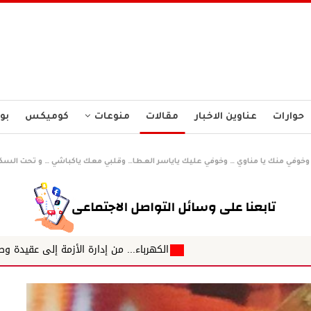
حوارات
عناوين الاخبار
مقالات
منوعات
كوميكس
بو
. وخوفي منك يا مناوي … وخوفي عليك ياياسر العطا… وقلبي معك ياكباشي … و تحت الس
الكهرباء... من إدارة الأزمة إلى عقيدة وطنية لأمن الطاقة ✍️ د. الش