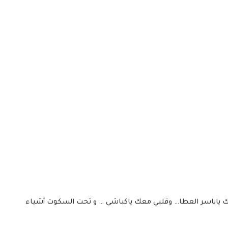
يك ياياسر العطا… وقلبي معك ياكباشي … و تحت السكوت أشياء