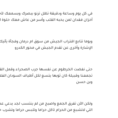
في كل يوم وساعة ودقيقة تظل ترنو ببصرك وبسمعك لآخر ا
أحزان فقدان لمن يحبه القلب وأسر من عاش معك حلوة الح
ويوما تتابع اقتراب الجيش من سوق ام درمان وفجأة يأتي
الإشارة وأخرى عن تقدم الجيش في محور الكدرو
حتى نفضت الخرطوم عن نفسها جرب الصحراء وقمل القمامة
تجمعنا وقبيلة كان ثوبها يتسع لكل أطياف السودان الفلا
وبن حسن
ولكن الآن تفرق الجمع واصبح من لم ينتسب لجد يدعي عطية
التي لاتشبع من الحرام تاكل حراما وتلبس حراما وتشرب ح