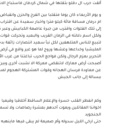
ألقت حرب ال دقلو بثقلها في شمال كردفان فاستباح الا
و يوم الأربعاء كان يوما متقلبا بين الفرح والحزن وانقبا
ام درمان مسافة مائة كيلو مترا واخبار سعيدة عن اقتر
إلى تلك الفلوات واقترب من جبرة عاصمة الكبابيش وعبر كما 
ولكل اسم دلالته في الزمان القريب والبعيد وتحركت قو
لتبيع للناس المتلهفين لكل نبأ سعيد انتصارات زائفة بد
المليشيا وخداعها وغشها وروج لما هو غير واقع في أرض ا
التحرير بعزم الرجال ولكن فواجع الحرب تباغتنا من غرب 
أصبحت أرض معارك لاتنقضي معركة الا نشبت أخرى وبين ال
عن معاودة فرسان الهجانه وقوات المشتركة الهجوم لمساندة
ببسالة إلى جانب الجيش
وكم انفطر القلب حسرة والإعلام الساقط أخلاقيا وقيميا
اخواننا المقاتلين ويموت أحدهم بعشرة رصاصات ولا تسم
الجنجويد
حتى ارخي الليل سدوله وأم صميمة لم يبقى فيها ماينهبه 