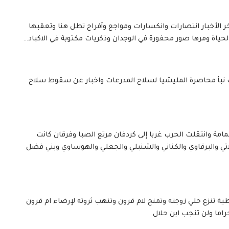
لأخبار انتصارات وانكسارات ومواجع وأفراح تطل هنا وتعقبها
ياة ومرها صور محفورة في الوجدان وذكريات مكتوبة في الاكباد…
ك نبأ محاصرة المليشيا لسلاح المدرعات واخبار عن سقوط سلاح
 وانتقلت الحرب غربا إلى كردفان مرتع الصبا وفرقان كانت
تي والبرقاوي والكناني والشنبلي والجعلي والهوساوي وبني فضل
 تنزع حلي زوجته وتمنح لام قرون وتنهب ثروته لإرضاء ام قرون
راما ولن تنجب ابن حلال