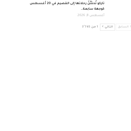
تاركو تُدشِّنُ رحلاتها إلى القصيم في 20 أغسطس
كوجهة سابعة…
أغسطس 8, 2026
السابق
التالي
1 من 3٬745