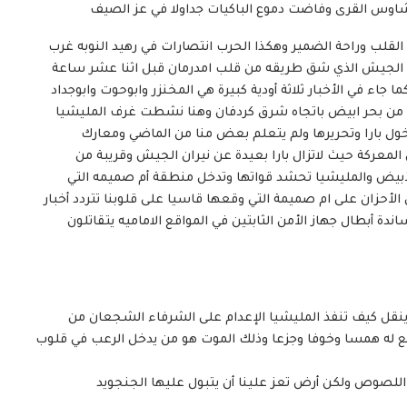
شاوس القرى وفاضت دموع الباكيات جداولا في عز الصيف
ض القلب وراحة الضمير وهكذا الحرب انتصارات في رهيد النوبه غرب
اب الجيش الذي شق طريقه من قلب امدرمان قبل اثنا عشر ساعة
جاء في الأخبار ثلاثة أودية كبيرة هي المخنزر وابوحوت وابوجداد
ات من بحر ابيض باتجاه شرق كردفان وهنا نشطت غرف المليشيا
خول بارا وتحريرها ولم يتعلم بعض منا من الماضي ومعارك
لمعركة حيث لاتزال بارا بعيدة عن نيران الجيش وقريبة من
الأبيض والمليشيا تحشد قواتها وتدخل منطقة أم صميمه التي
أحزان على ام صميمة التي وقعها قاسيا على قلوبنا تتردد أخبار
 أبطال جهاز الأمن الثابتين في المواقع الاماميه يتقاتلون
 ينقل كيف تنفذ المليشيا الإعدام على الشرفاء الشجعان من
ع له همسا وخوفا وجزعا وذلك الموت هو من يدخل الرعب في قلوب
اللصوص ولكن أرض تعز علينا أن يتبول عليها الجنجويد