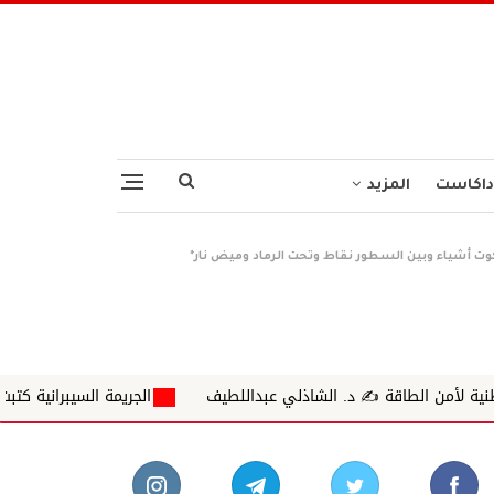
داكاست
المزيد
كوت أشياء وبين السطور نقاط وتحت الرماد وميض نار*
اذلي عبداللطيف
الجريمة السيبرانية كتبت ✍ د.ايناس محمداحمد