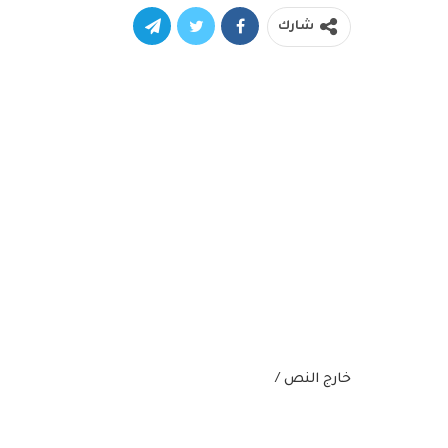
شارك
خارج النص /