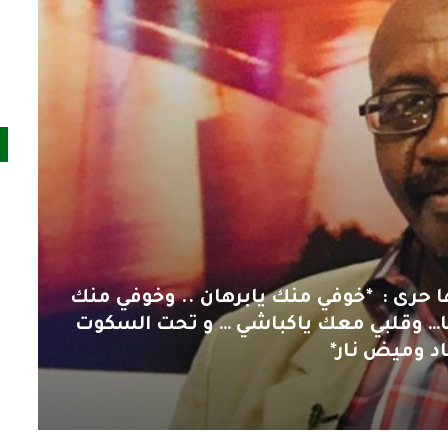
ا حرى : *خوفي منك يابرهان .. وخوفي منك
طا… وقلبي معك ياكباشي … و تحت السكوت
اد وميض نار*