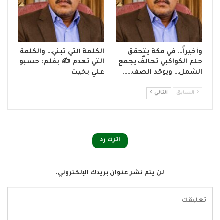
وأخيراً… في مكة يتحقق
الكلمة التي تبني… والكلمة
حلم الكواكبي تحالفٌ يجمع
التي تهدم ✍ بقلم: حسبو
الشمل… ويوحّد الصف……
علي بخيت
السابق
التالي
اترك رد
لن يتم نشر عنوان بريدك الإلكتروني.