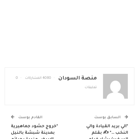
منصة السودان
4080 المشاركات
0
تعليقات
السابق بوست
القادم بوست
*الي بريد القيادة والي
*خروج حشود جماهيرية
النخب …* ✍ بقلم
بمدينة شبشة بالنيل