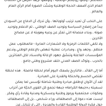
خطابكم ، وتبنوا روايتكم الوطنية ، وتوقفوا نزيف الترهّل في الخطاب
العام الذي أضعف الحجة الوطنية وشتّت الصورة أمام الرأي العام
والعالم .
على النخب أن تعيد ترتيب أولوياتها ، وأن تدرك أن الدفاع عن السودان
يبدأ من إصلاح السياسة وتوحيد الصف الوطني ، ثم الاعلام وتوحيد
صوته ، وبناء منصاته التي تعبّر عن وعيه وهويته لا عن مصالح
الآخرين .
ولا تكفي الكلمات الرمزية ولا الشعارات العابرة ؛ فالمطلوب عمل
منظم ، وجهد واعٍ ، ومبادرات عملية تنهض بالإعلام الوطني وتدعم
المؤسسات الفاعلة وتنسّق جهود الإغاثة والاسناد لكل المتاثرين
بالحرب ، وتوحّد الصف المدني خلف مشروع وطني جامع .
أما إلى القائد ، فالتاريخ يضعك اليوم أمام لحظة فاصلة . هذه لحظة
تقتضي الحسم والحنكة والقدرة على المبادرة .
لقد آن الأوان لإطلاق مبادرة وطنية شاملة تؤسس لما يمكن
تسميته بـ«جبهة الكرامة» جبهة تجمع كل القوى الحيّة من أحزاب
ومكونات مجتمعية ورموز وطنية وعسكرية ومدنية وقادة رأي وفكر .
ليست هذه دعوة إلى الاصطفاف وراء شخص ، بل إلى الاصطفاف
حول فكرة الدولة الوطنية القادرة والعزيزة ، التي لا تتنازل عن