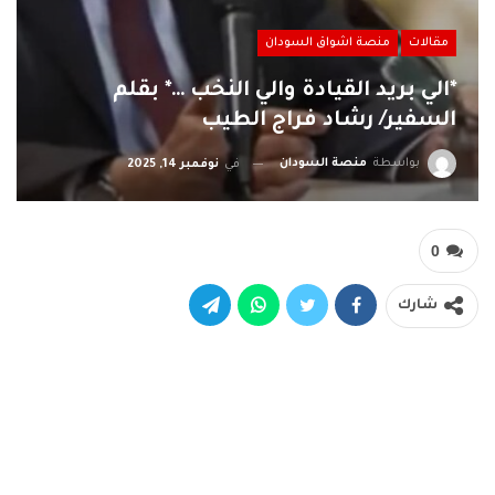
مقالات
منصة اشواق السودان
*الي بريد القيادة والي النخب …* بقلم
السفير/ رشاد فراج الطيب
بواسطة
منصة السودان
في
نوفمبر 14, 2025
0
شارك