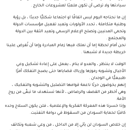
سيادتها ولا ترضى أن تكون ملعبًا لمشروعات الخارج .
إن ما نحتاجه اليوم ليس اتفاقًا او اجتماعا شكليًّا جديدًا ، بل رؤية
وطنية متكاملة ، تحدد الأولويات وتعيد تفعيل مؤسسات الدولة
وتحمي المدنيين وتصلح الإعلام الرسمي وتعيد الثقة بين الدولة
والمجتمع .
نحن أمام لحظة إما أن نملك فيها زمام المبادرة وإما أن تُفرض علينا
خريطة جديدة لا تشبهنا .
الوقت لا ينتظر ، والعدو لا ينام ، يعمل على إعادة تشكيل وعي
الأجيال وتشويه رموزها وإرباك قضاياها حتى يصبح التفكك أمرًا
طبيعيًّا في الوجدان .
إنهم يخوضون حربًا ناعمة قوامها التضليل والتشويه والتفكيك ،
وهي أخطر من القصف والرصاص ، لأنها تستهدف ما تبقّى من روح
الأمة.
وإذا خسرنا هذه المعركة الفكرية والإعلامية ، فلن يكون السلاح وحده
كافيًا لحماية السودان من السقوط في دوامة التفتيت.
إن خلاص السودان لن يأتي إلا من الداخل ، من وعي شعبه وتكاتف