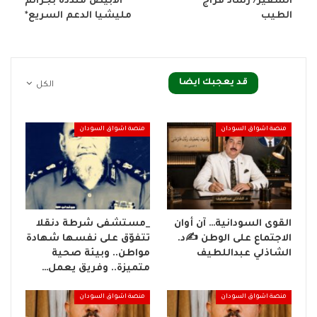
السفير/ رشاد فراج
الابيض منددة بجرائم
الطيب
مليشيا الدعم السريع*
قد يعجبك ايضا
الكل
منصة اشواق السودان
منصة اشواق السودان
القوى السودانية… آن أوان
_مستشفى شرطة دنقلا
الاجتماع على الوطن ✍️د.
تتفوّق على نفسها شهادة
الشاذلي عبداللطيف
مواطن.. وبيئة صحية
متميزة.. وفريق يعمل…
منصة اشواق السودان
منصة اشواق السودان