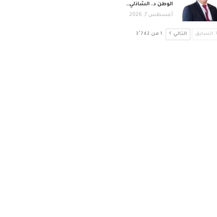
الوطن د. الشاذلي…
أغسطس 7, 2026
السابق
التالي
1 من 3٬742