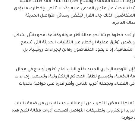
وف الأمنية المعقدة واتساع جغرافيا البلاد. فقد ظلت عملية
دأ بالبحث عن عنوان المدعى عليه وقد لا تنتهي بإخطاره، ما يؤدي
قاضين. لذلك جاء القرار ليُفعِّل وسائل التواصل الحديثة
لة الناجزة.
ر يُعد خطوة جريئة نحو عدالة أكثر مرونة وكفاءة، فهو يقلّل بشكل
ويضمن توثيق عملية الإخطار عبر التقنيات الحديثة التي تسمح
 الشفافية، إذ لا يعود المتقاضون رهائن لإجراءات روتينية، بل
إن التوجيه الإداري الجديد يفتح الباب أمام تطوير أوسع في مجال
نظمة الرقمية، وتوسيع نطاق المحاكم الإلكترونية، وتسهيل إجراءات
في القضاء وتجعله أقرب للناس وأكثر قدرة على مواكبة تحديات
 استغلها البعض للتهرب من الإعلانات، مستفيدين من ضعف آليات
والبريد الإلكتروني وتطبيقات التواصل أصبحت أدوات فعّالة لكبح هذه
واربة.