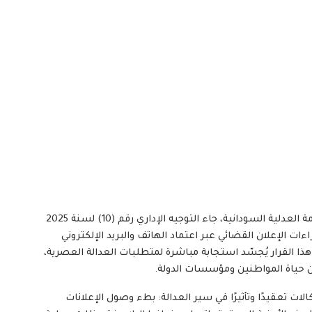
في خطوةٍ تُعد من أبرز ملامح التحوّل الرقمي داخل المنظومة العدلية السودانية، جاء التوجيه الإداري رقم (10) لسنة 2025
ات الإعلان القضائي عبر اعتماد الهاتف والبريد الإلكتروني
 القرار يُجسّد استجابة مباشرة لمتطلبات العدالة العصرية،
 من حياة المواطنين ومؤسسات الدولة.
الات تعقيدًا وتأثيرًا في سير العدالة: بطء وصول الإعلانات