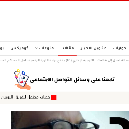
حوارات
عناوين الاخبار
مقالات
منوعات
كوميكس
بو
يه الإداري (10) يفتح بوابة الثورة الرقمية داخل المحاكم السودانية ..!*
خطاب محتمل للفريق البرهان
ابشر الماحي ا