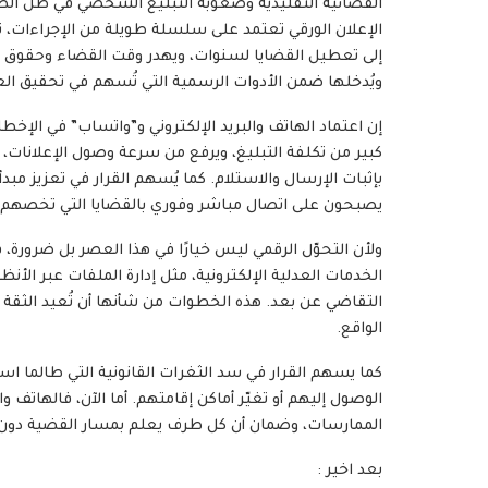
القضائية التقليدية وصعوبة التبليغ الشخصي في ظل الظر
الإعلان الورقي تعتمد على سلسلة طويلة من الإجراءات، تب
إلى تعطيل القضايا لسنوات، ويهدر وقت القضاء وحقوق المت
ويُدخلها ضمن الأدوات الرسمية التي تُسهم في تحقيق العدا
إن اعتماد الهاتف والبريد الإلكتروني و”واتساب” في الإخطا
كبير من تكلفة التبليغ، ويرفع من سرعة وصول الإعلانات، 
بإثبات الإرسال والاستلام. كما يُسهم القرار في تعزيز مبدأ
يصبحون على اتصال مباشر وفوري بالقضايا التي تخصهم.
ولأن التحوّل الرقمي ليس خيارًا في هذا العصر بل ضرورة، ف
الخدمات العدلية الإلكترونية، مثل إدارة الملفات عبر الأ
التقاضي عن بعد. هذه الخطوات من شأنها أن تُعيد الثقة 
الواقع.
كما يسهم القرار في سد الثغرات القانونية التي طالما
الوصول إليهم أو تغيّر أماكن إقامتهم. أما الآن، فالهاتف 
الممارسات، وضمان أن كل طرف يعلم بمسار القضية دون م
بعد اخير :