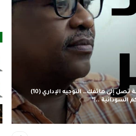
البعد الاخر مصعب بريــر يكتب : *عدالة تصل إلى هاتفك… التوجيه الإداري (10)
م السودانية ..!*