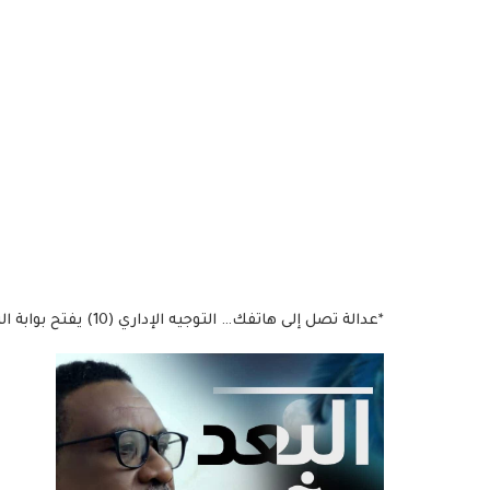
*عدالة تصل إلى هاتفك… التوجيه الإداري (10) يفتح بوابة الثورة الرقمية داخل المحاكم السودانية ..!*