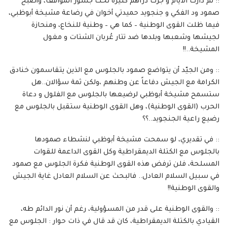
:: ثم دارت الأيام و جرت دراهم كثيرة تحت جسور المواقف، وأصبح
صمود ود الفكي و جنجويد حميدتي أخوان في رضاعة مشيخة أبوظبي،
فيما ظلت القوى الوطنية – كما هي – وطنية للنخاع، ومنحازة
لجيشها وشعبها وبلدها ضد تتار عُربان الشتات و مغول
المشيخة..!!
:: ومن الجيّد أن يتواضع صمود بالجلوس مع الذين يتقاسمون خنادق
الكرامة مع الجيش دفاعاً عن وطنهم ،ولكن ثمة سؤالان..هل
ستسمح مشيخة أبوظبي لرضيعها بالجلوس مع الفلول و دعاة
الحرب (القوى الوطنية)، وهل القوى الوطنية ستقبل بالجلوس مع
رضيع راعية الجنجويد..؟؟
:: في تقديري، لو سمحت مشيخة أبوظبي لنشطاء صمودها
بالجلوس مع الكتلة الديمقراطية وكل القوى الداعمة للقوات
المسلحة، فلن ترفض هذه القوى الوطنية فكرة الجلوس مع صمود
في سبيل السلام العادل.. فالبحث عن السلام العادل غاية الجيش
والقوى الوطنية!!
:: والقوى الوطنية على قدر من المسؤولية، رغم أن نور الدائم طه،
القيادي بالكتلة الديمقراطية، كان قد قال في ذات حوار : الجلوس مع