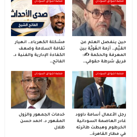
منصة اشواق السودان
منصة اشواق السودان
حين ينفصل العلم عن
مشكلة الكهرباء… انهيار
القيَّم… أزمة الهُويَّة بين
ثقافة السلامة وضعف
المعرفة والحكمة ✍️:
الكفاءة الإدارية والفنية د.
فريق شرطة حقوقي…
الفاتح…
منصة اشواق السودان
منصة اشواق السودان
رجل الأعمال أسامة داوود
خدمات الجمهور والزول
غادر العاصمة السودانية
المقهور د. احمد حسن
الخرطوم وهبطت طائرته
ظلال
في مطار القاهرة…