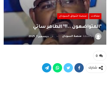
مقالات
منصة اشواق السودان
*المتواضعون ..!!* الطاهر ساتي
بواسطة
منصة السودان
في
ديسمبر 1, 2025
0
شارك