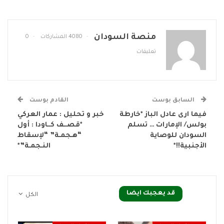
منصة السودان
4080 المشاركات
0
تعليقات
السابق بوست
القادم بوست
فيما ارى عادل الباز *خارطة
خبر و تحليل : عمار العركي
بولس/ الإمارات … تسلم
*قصــف كــاودا : أول
السودان للوصاية
“هـجمـة” “لإسقاط
الأجنبية!!*
النـجمـة”*
قد يعجبك ايضا
الكل