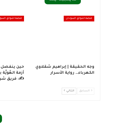
منصة اشواق السودان
منصة اشواق السو
وجه الحقيقة | إبراهيم شقلاوي
حين ينفصل ال
الكهرباء… رواية الأسرار
أزمة الهُويَّ
✍️: فريق شر
السابق
التالي