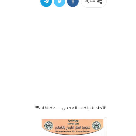
شارك
*اتحاد شياخات المحس….. مخالفات!!!*