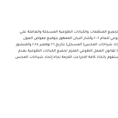
 لجميع المنظمات والكيانات الطوعية المسجلة والعاملة علي
نطاق الولاية داعية فيه الي الالتزام التام بقانون العمل الطوعي للعام ٢٠٠٦ وأشار البيان الممهور بتوقيع مفوض العون
الإنساني بالولاية د.وائل محمد شريف الي ماورد في بيان إتحاد شياخات المحس( المسجل) بتاريخ ٢٦ نوفمبر ٢٠٢٥ والمنشور
 لقانون العمل الطوعي الملزم لجميع الكيانات الطوعية بعدم
وم باتخاذ كافة الاجراءت اللازمة تجاه إتحاد شياخات المحس