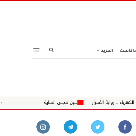
داكاست
المزيد
لأسرار
حين تتجلى العناية ================ ✍️*كتب/ حسن البصي