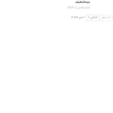
عبداللطيف
أغسطس 7, 2026
السابق
التالي
1 من 3٬741