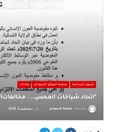
شئون انسانية
منصة اشواق السودان
ولايات
*اتحاد شياخات المحس….. مخالفات!!
بواسطة
منصة السودان
في
ديسمبر 2, 2025