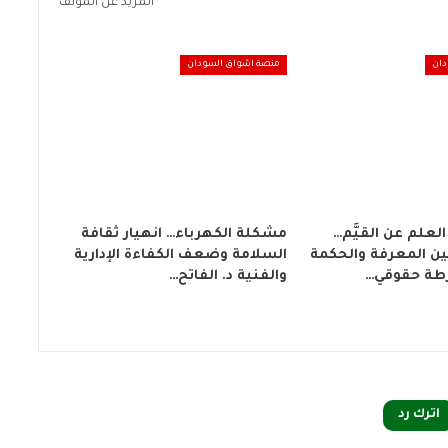
المزيد عن المؤلف
دان
منصة اشواق السودان
علم عن القيَّم…
مشكلة الكهرباء… انهيار ثقافة
ة بين المعرفة والحكمة
السلامة وضعف الكفاءة الإدارية
طة حقوقي…
والفنية د. الفاتح…
اترك رد