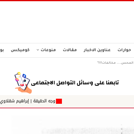
حوارات
عناوين الاخبار
مقالات
منوعات
كوميكس
بو
 المحس….. مخالفات!!!*
وجه الحقيقة | إبراهيم شقلاوي الكهرباء... رواية ا