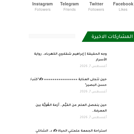
Instagram
Telegram
Twitter
Facebook
Followers
Friends
Followers
Likes
المشاركات الاخيرة
وجه الحقيقة | إبراهيم شقلاوي الكهرباء… رواية
الأسرار
أغسطس 7, 2026
حين تتجلى العناية ================ ✍️*كتب/
حسن البصير*
أغسطس 7, 2026
حين ينفصل العلم عن القيَّم… أزمة الهُويَّة بين
المعرفة…
أغسطس 7, 2026
استراحة الجمعة علمتني الحياة ✍️ د. الشاذلي