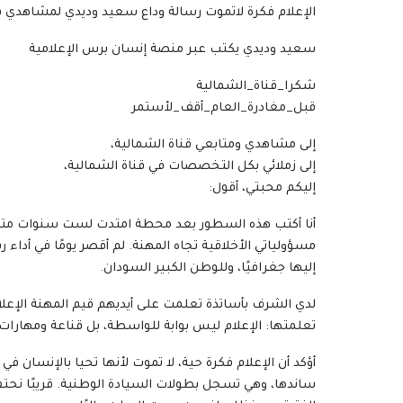
الإعلام فكرة لاتموت رسالة وداع سعيد وديدي لمشاهدي ق
سعيد وديدي يكتب عبر منصة إنسان برس الإعلامية
شكرا_قناة_الشمالية
قبل_مغادرة_العام_أقف_لأستمر
إلى مشاهدي ومتابعي قناة الشمالية،
إلى زملائي بكل التخصصات في قناة الشمالية،
إليكم محبتي، أقول:
أنا أكتب هذه السطور بعد محطة امتدت لست سنوات متواصل
مسؤولياتي الأخلاقية تجاه المهنة. لم أقصر يومًا في أداء رس
إليها جغرافيًا، وللوطن الكبير السودان.
لدي الشرف بأساتذة تعلمت على أيديهم قيم المهنة الإعلامي
تعلمتها: الإعلام ليس بوابة للواسطة، بل قناعة ومهارات 
أؤكد أن الإعلام فكرة حية، لا تموت لأنها تحيا بالإنسان ف
ساندها، وهي تسجل بطولات السيادة الوطنية. قريبًا نحتف