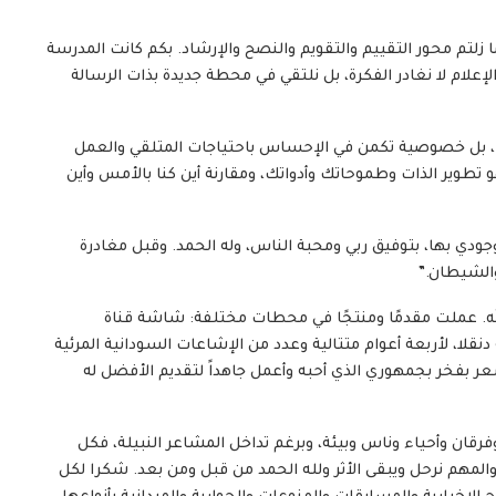
 زلتم محور التقييم والتقويم والنصح والإرشاد. بكم كانت المدرسة
 الإعلام لا نغادر الفكرة، بل نلتقي في محطة جديدة بذات الرسالة
اف، بل خصوصية تكمن في الإحساس باحتياجات المتلقي والعمل
 تطوير الذات وطموحاتك وأدواتك، ومقارنة أين كنا بالأمس وأين
جودي بها، بتوفيق ربي ومحبة الناس، وله الحمد. وقبل مغادرة
الشيطان.”
لله. عملت مقدمًا ومنتجًا في محطات مختلفة: شاشة قناة
 دنقلا، لأربعة أعوام متتالية وعدد من الإشاعات السودانية المرئية
عر بفخر بجمهوري الذي أحبه وأعمل جاهداً لتقديم الأفضل له
قان وأحياء وناس وبيئة، وبرغم تداخل المشاعر النبيلة، فكل
، والمهم نرحل ويبقى الأثر ولله الحمد من قبل ومن بعد. شكرا لكل