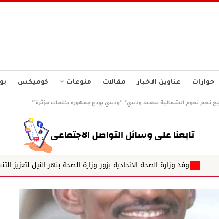
حوارات
عناوين الاخبار
مقالات
منوعات
كوميكس
بو
يع نجم نجوم الشمالية سعيد وديدي* *وديدي يودع جمهوره بكلمات مؤثرة َ*
صحة الاتحادية يزور وزارة الصحة بنهر النيل لتعزيز التنسيق في برنامج أطباء ا