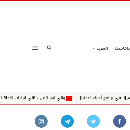
داكاست
المزيد
لامتياز
والي نهر النيل يلتقي قيادات اللجنة العليا والاسناد لاعا