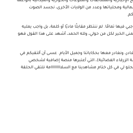
 الإخبارية والمسابقات والمنوعات والحوارية والميدانية بأنواعها
لشمالية ومحلياتها وعدد من الولايات الأخرى، نجسد الصوت
كم.
رضا بأداء واجبي فيها تمامًا. لم ننتظر مقابلًا ماديًا أو كلمة، بل واجب يمليه
أتمنى الخير لكل من حولي، ولله الحمد، أشهد على هذا القول فهو
غادر، ونغادر معها بحكاياتنا وجميل الأيام. عسى أن ألتقيكم في
 الزرقاء الفضائية)، التي أعتبرها منصة إضافية لشخصي
و لي في كل ختام مشاهدينا مع السلااااااااامة نلتقي الحلقة