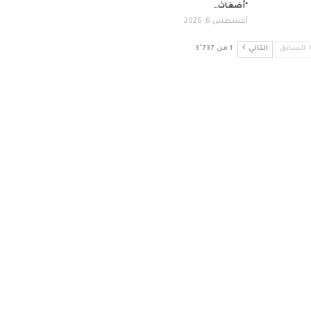
*أضغاث…
أغسطس 6, 2026
السابق
التالي
1 من 3٬737