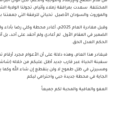
من قدم النصح والإرشاد والتوجيه والدعم، لكل ألوان البرامج
المختلفة. سعدت بمرافقة زملاء وأتيام، تجولنا الولاية ا
والموروث والسودان الأصيل. تحياتي للرفقة التي جمعتنا ب
وقبل مغادرة العام 2025م، أغادر محطة وكلي 
الضمير في المقام الأول. لم أعادي ولم أحقد على أحد، بل 
الحكم العدل الحق.
فيغادر هذا العام، وهذه دلالة على أن الأعوام مجرد أرقام ت
سفينة الحياة عبر قارب جديد أطل عليكم من خلاله (شاشة
ومسيرتي في ظل طموح لا ولن ينقطع إن شاء الله وكما يحل
الجاية في محطة جديدة حبي واحترامي ليكم
العفو والعافية والمحبة لكم جميعاً