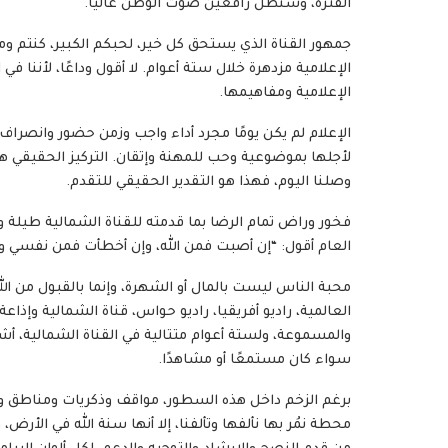
الفترة، وسنظل رافعين صوت الوطن عاليًا.
جمهور القناة الذي يستحق كل خير، لحبكم الكبير، كنتم وما
الإعلامية مزدهرة خلال ستة أعوام. لا أقول وداعًا، لأننا في
الإعلامية ومفاهيمها.
الإعلام لم يكن يومًا مجرد أداء واجب وزمن حضور وانصر
لأجلها بموضوعية وحب للمهنة وإتقان. التركيز الحقيقي هو
وصلنا اليوم، فهذا هو التقدير الحقيقي للتقدم.
فخور وراض تمام الرضا بما قدمته للقناة الشمالية طيلة و
العام أقول: “إن أصبت فمن الله، وإن أخطأت فمن نفسي و
محبة الناس ليست بالمال أو الشهرة، وإنما بالقبول من ا
العالمية، راديو أفريقيا، راديو حواس، قناة الشمالية وإذاعة
والمسموعة، ولستة أعوام متتالية في القناة الشمالية، أش
سواء كان مستمعًا أو مشاهدًا.
برغم الزخم داخل هذه السطور، مواقف وذكريات ومناطق وفر
محطة نمُر بها نألفها وتألفنا، إلا أنها سنة الله في الأرض