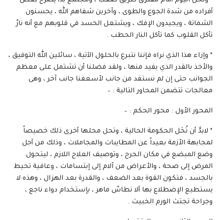
* ونحن اليوم أمام مفترق طريق صعب ، ومجتمع بدأ يصرخ بعض
أفراده من شدة الجوع والطوى ، وآخرين شفاهم الله ، يحسنون
الشماتة ، ويجيدون الإفك ، ويشتعل الحسد في قلوبهم مع أنه نارٌ
تأكل القلوب كما تأكل النار الحطب .
* وإزاء هذا الذي نراه فإننا نتبرع بالحلول الآتية ، سائلين الله التوفيق ،
والأخذ بالقدر الذي يفيد منها ، ولقد فضلنا أن تشتمل على معظم
الجوانب حتى إن لم نستفد من جانب لأسعفنا جانب آخر ، وهى
معالجات تتضمن المحاور التالية : –
المحور الأول : محور الحكم : –
* لابدَّ أن تُحَل الحكومة الحالية ، وتحل محلها أخرى ذلك خصيصاً
لمجابهة الأزمة بعيداً عن المطايبات والمجاملات ، وذلك من أجل
وضع المبضع في مكان الجرح ، وتوصيف العلاج اللازم ، ليتحول
المرض إلى صحة ، والأعراض من آلام إلى إبتسامات ، وعافية تحيط
بالجسد ، فتكون القوة بعد الضعف ، والقدرة بعد الهزال ، وهذه لا
يستطيع الإضطلاع بها ألا نطاسٌ ماهر ، بإستخدام دواء ناجع ،
وجراحة تجتث الورم الخبيث .