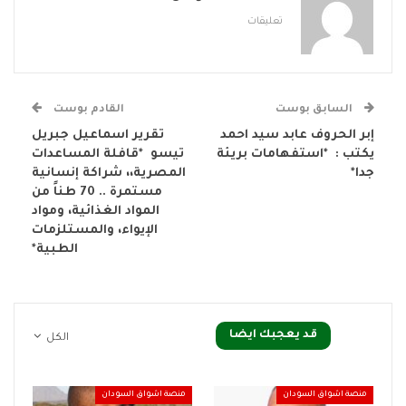
تعليقات
السابق بوست
القادم بوست
إبر الحروف عابد سيد احمد
تقرير اسماعيل جبريل
يكتب : *استفهامات بريئة
تيسو *قافلة المساعدات
جدا*
المصرية،، شراكة إنسانية
مستمرة .. 70 طناً من
المواد الغذائية، ومواد
الإيواء، والمستلزمات
الطبية*
قد يعجبك ايضا
الكل
منصة اشواق السودان
منصة اشواق السودان