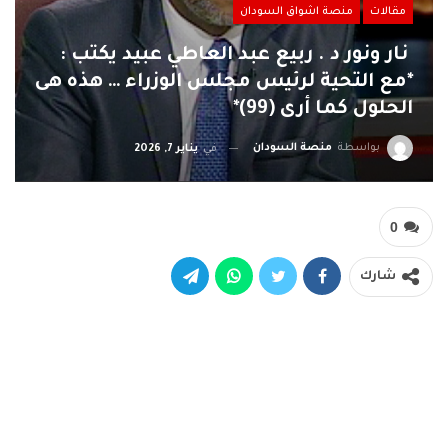
مقالات
منصة اشواق السودان
نار ونور د . ربيع عبد العاطي عبيد يكتب :
*مع التحية لرئيس مجلس الوزراء … هذه هى
الحلول كما أرى (99)*
بواسطة
منصة السودان
في
يناير 7, 2026
0
شارك