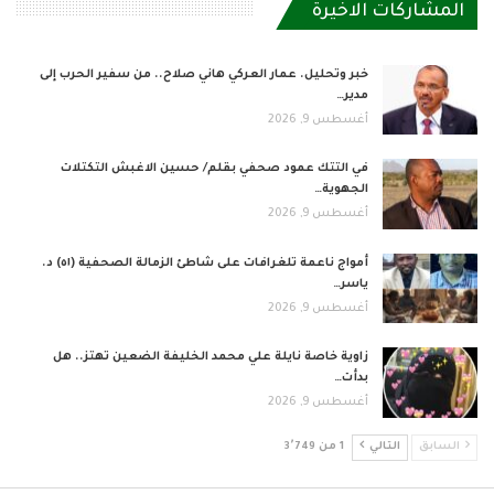
المشاركات الاخيرة
خبر وتحليل. عمار العركي هاني صلاح.. من سفير الحرب إلى
مدير…
أغسطس 9, 2026
في التتك عمود صحفي بقلم/ حسين الاغبش التكتلات
الجهوية…
أغسطس 9, 2026
أمواج ناعمة تلغرافات على شاطئ الزمالة الصحفية (٥١) د.
ياسر…
أغسطس 9, 2026
زاوية خاصة نايلة علي محمد الخليفة الضعين تهتز.. هل
بدأت…
أغسطس 9, 2026
السابق
التالي
1 من 3٬749