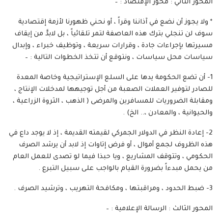
المحور الثاني : محور الإقتصاد : –
* ولا يجوز أن نضع في آذاننا وقراً ، أو نحني ظهورنا لأزمة إقتصادية
سوف لن تنجلي بترك هذه العاصفة لتمر تلقائياً ، بل لابدَّ من إيقاف
مسيرتها بإجراءات جادة ، وقرارات سريعة ، وتوظيف خبراء ، وإبدال
سياسات محل سياسات ، ونتوقع أن تتخذ الخطوات التالية : –
1- أن تضع الحكومة يدها على السلع الإستراتيجية وخاصة المعدة
للصادر لتوفير العملات الصعبة من أجل توجيهها لمدخلات الإنتاج ،
ومقابلة الضروريات للمسافرين والمرضى ( الذهب ، الثروة الزراعية ،
والحيوانية ، والمعادن ،.. الخ) .
2- إعادة النظر في الدولار الجمركي لقيمته القديمة ، إذ لا يوجد داع في
هذه الظروف لجمع أموال ، أو فرض إتاوات إذ لابد أن يرشد الصرف
الحكومي ، وتتوقف المشاريع ، ويا حبذا فيما لو تصدى للعمل العام
من يحمل مبدءاً بضرورة القيام بالواجب على سبيل التبرع .
3- ضبط الحدود ، ومراقبتها ، ومكافحة التهريب ، وترشيد الصرف .
المحور الثالث : الرسالة الإعلامية : –