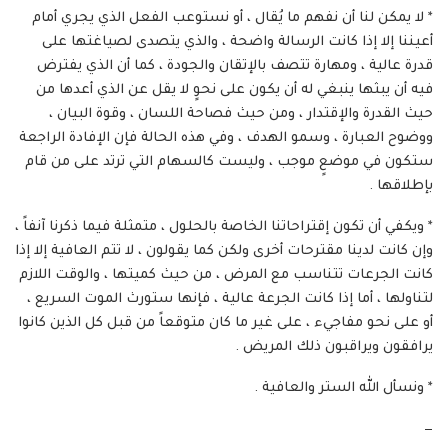
* لا يمكن لنا أن نفهم ما يُقال ، أو نستوعب الفعل الذي يجري أمام
أعيننا إلا إذا كانت الرسالة واضحة ، والذي يتصدى لصياغتها على
قدرة عالية ، ومهارة تتصف بالإتقان والجودة ، كما أن الذي يفترض
فيه أن يبثها ينبغي له أن يكون على نحوٍ لا يقل عن الذي أعدها من
حيث القدرة والإقتدار ، ومن حيث فصاحة اللسان ، وقوة البيان ،
ووضوح العبارة ، وسمو الهدف ، وفي هذه الحالة فإن الإفادة الراجعة
ستكون في موضعٍ موجب ، وليست كالسهام التي ترتد على من قام
بإطلاقها .
* ويكفي أن تكون إقتراحاتنا الخاصة بالحلول ، متمثلة فيما ذكرنا آنفاً ،
وإن كانت لدينا مقترحات أخرى ولكن كما يقولون ، لا تتم العافية إلا إذا
كانت الجرعات تتناسب مع المرض ، من حيث كميتها ، والوقت اللازم
لتناولها ، أما إذا كانت الجرعة عالية ، فإنها ستورث الموت السريع ،
أو على نحو مفاجيء ، على غير ما كان متوقعاً من قبل كل الذين كانوا
يرافقون ويراقبون ذلك المريض .
* ونسأل الله الستر والعافية .
—