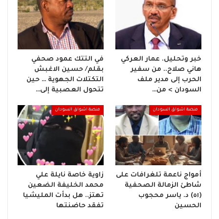
خبر وتحليل. عمار العركي
في التتك عمود صحفي
هاني صلاح.. من سفير
بقلم/ حسين الاغبش
الحرب إلى مدير ملف
التكتلات الجهوية … حين
السودان > من…
تتحول العصبية إلى…
منصة اشواق السودان
منصة اشواق السودان
أمواج ناعمة تلغرافات على
زاوية خاصة نايلة علي
شاطئ الزمالة الصحفية
محمد الخليفة الضعين
(٥١) د. ياسر محجوب
تهتز.. هل بدأت المليشيا
الحسين
تفقد حاضنتها