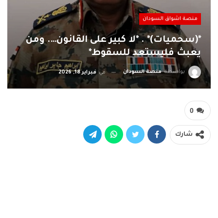
منصة اشواق السودان
*(سحميات)* . *لا كبير على القانون…. ومن
يعبث فليستعد للسقوط*
بواسطة
منصة السودان
في
فبراير 18, 2026
0
شارك