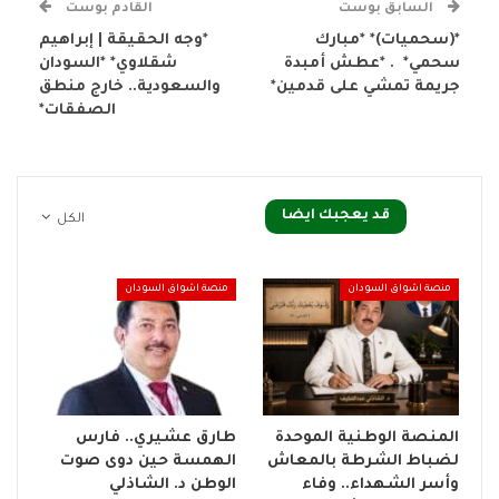
السابق بوست
القادم بوست
*(سحميات)* *مبارك
*وجه الحقيقة | إبراهيم
سحمي* . *عطش أمبدة
شقلاوي* *السودان
جريمة تمشي على قدمين*
والسعودية.. خارج منطق
الصفقات*
قد يعجبك ايضا
الكل
منصة اشواق السودان
منصة اشواق السودان
المنصة الوطنية الموحدة
طارق عشيري.. فارس
لضباط الشرطة بالمعاش
الهمسة حين دوى صوت
وأسر الشهداء.. وفاء
الوطن د. الشاذلي