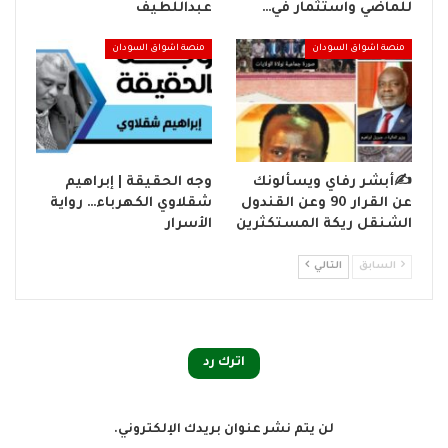
للماضي واستثمار في…
عبداللطيف
منصة اشواق السودان
منصة اشواق السودان
✍️أبشر رفاي ويسألونك
وجه الحقيقة | إبراهيم
عن القرار 90 وعن القندول
شقلاوي الكهرباء… رواية
الشنقل ريكة المستكثرين
الأسرار
السابق
التالي
اترك رد
لن يتم نشر عنوان بريدك الإلكتروني.