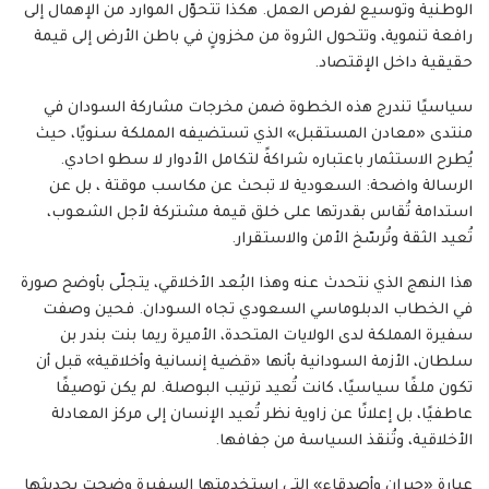
الوطنية وتوسيع لفرص العمل. هكذا تتحوّل الموارد من الإهمال إلى
رافعة تنموية، وتتحول الثروة من مخزونٍ في باطن الأرض إلى قيمة
حقيقية داخل الإقتصاد.
سياسيًا تندرج هذه الخطوة ضمن مخرجات مشاركة السودان في
منتدى «معادن المستقبل» الذي تستضيفه المملكة سنويًا، حيث
يُطرح الاستثمار باعتباره شراكةً لتكامل الأدوار لا سطو احادي.
الرسالة واضحة: السعودية لا تبحث عن مكاسب موقتة ، بل عن
استدامة تُقاس بقدرتها على خلق قيمة مشتركة لأجل الشعوب،
تُعيد الثقة وتُرسّخ الأمن والاستقرار.
هذا النهج الذي نتحدث عنه وهذا البُعد الأخلاقي، يتجلّى بأوضح صورة
في الخطاب الدبلوماسي السعودي تجاه السودان. فحين وصفت
سفيرة المملكة لدى الولايات المتحدة، الأميرة ريما بنت بندر بن
سلطان، الأزمة السودانية بأنها «قضية إنسانية وأخلاقية» قبل أن
تكون ملفًا سياسيًا، كانت تُعيد ترتيب البوصلة. لم يكن توصيفًا
عاطفيًا، بل إعلانًا عن زاوية نظر تُعيد الإنسان إلى مركز المعادلة
الأخلاقية، وتُنقذ السياسة من جفافها.
عبارة «جيران وأصدقاء» التي استخدمتها السفيرة وضجت بحديثها