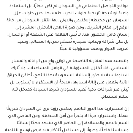
مواقع التواصل الاجتماعي في السودان لم تكن مجازًا، بل استعادة
واعية لوشيجة تاريخية حاولت الحرب طمسها. حين حاولت عزل
السودان من محيطه إلاقليمي والدولي ،بها انتقل السوداني من خانة
الرقم إلى مقام الشريك، ومن صورة اللاجئ المُختزل المشرد إلى
إنسانٍ كامل الحضور. هنا، لا تُبنى العلاقة على الشفقة أو الإحسان،
بل على شراكة وجدانية متجذرة تُصحّح سردية المصالح، وتعيد
تعريف الجوار بوصفه مسؤولية لا عبئًا.
وتتجسد هذه المقاربة الناضجة في توازنٍ واعٍ بين الإغاثة والمسار
السياسي، فلا تُختزل المسؤولية في قوافل المساعدات، ولا تُترك
الدبلوماسية بلا جذور إنسانية. السعودية بهذا النهج، تُطفئ الحرائق
الآنية وتعمل على إزالة أسبابها، مدركةً أن الاستقرار لا يُستورد، بل
يُبنى عبر شراكات ذكية تُعيد للسودان شرط السيادة كمدخل لأي
سلام مستدام.
إن استمرارية هذا الدور الناضج يعكس رؤية ترى في السودان شريكًا
مهمًا، واستقراره جزءًا لا يتجزأ من أمن المنطقة. ومن الماضي الذي
اتسم بالدعم والمساندة، إلى الحاضر الذي يشهد جهدًا إنسانيًا
وسياسيًا فاعلًا، وصولًا إلى مستقبلٍ تُنتظر فيه فرص أوسع للتنمية