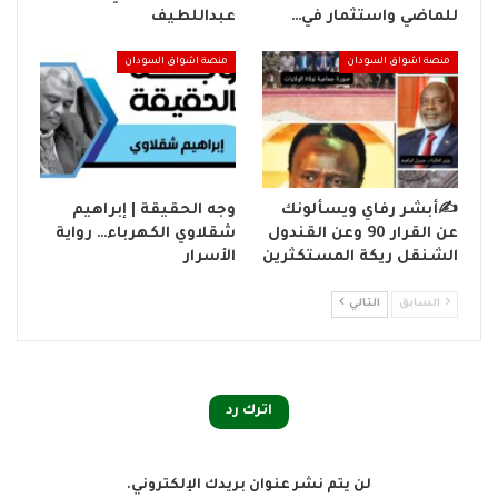
للماضي واستثمار في…
عبداللطيف
منصة اشواق السودان
منصة اشواق السودان
✍️أبشر رفاي ويسألونك
وجه الحقيقة | إبراهيم
عن القرار 90 وعن القندول
شقلاوي الكهرباء… رواية
الشنقل ريكة المستكثرين
الأسرار
السابق
التالي
اترك رد
لن يتم نشر عنوان بريدك الإلكتروني.