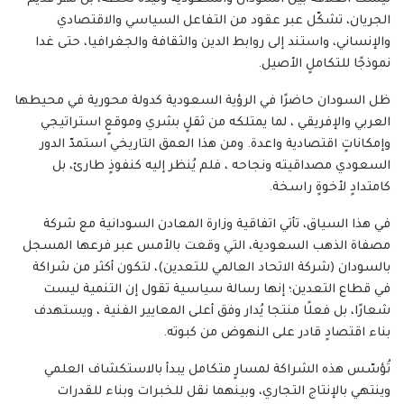
الجريان، تشكّل عبر عقود من التفاعل السياسي والاقتصادي
والإنساني، واستند إلى روابط الدين والثقافة والجغرافيا، حتى غدا
نموذجًا للتكاملٍ الأصيل.
ظل السودان حاضرًا في الرؤية السعودية كدولة محورية في محيطها
العربي والإفريقي ، لما يمتلكه من ثقلٍ بشري وموقعٍ استراتيجي
وإمكاناتٍ اقتصادية واعدة. ومن هذا العمق التاريخي استمدّ الدور
السعودي مصداقيته ونجاحه ، فلم يُنظر إليه كنفوذٍ طارئ، بل
كامتدادٍ لأخوةٍ راسخة.
في هذا السياق، تأتي اتفاقية وزارة المعادن السودانية مع شركة
مصفاة الذهب السعودية، التي وقعت بالأمس عبر فرعها المسجل
بالسودان (شركة الاتحاد العالمي للتعدين)، لتكون أكثر من شراكة
في قطاع التعدين؛ إنها رسالة سياسية تقول إن التنمية ليست
شعارًا، بل فعلًا منتجا يُدار وفق أعلى المعايير الفنية ، ويستهدف
بناء اقتصادٍ قادر على النهوض من كبوته.
تُؤسّس هذه الشراكة لمسارٍ متكامل يبدأ بالاستكشاف العلمي
وينتهي بالإنتاج التجاري، وبينهما نقل للخبرات وبناء للقدرات