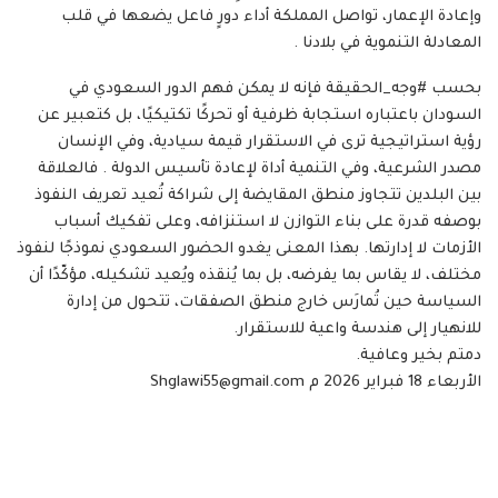
وإعادة الإعمار، تواصل المملكة أداء دورٍ فاعل يضعها في قلب
المعادلة التنموية في بلادنا .
بحسب #وجه_الحقيقة فإنه لا يمكن فهم الدور السعودي في
السودان باعتباره استجابة ظرفية أو تحركًا تكتيكيًا، بل كتعبير عن
رؤية استراتيجية ترى في الاستقرار قيمة سيادية، وفي الإنسان
مصدر الشرعية، وفي التنمية أداة لإعادة تأسيس الدولة . فالعلاقة
بين البلدين تتجاوز منطق المقايضة إلى شراكة تُعيد تعريف النفوذ
بوصفه قدرة على بناء التوازن لا استنزافه، وعلى تفكيك أسباب
الأزمات لا إدارتها. بهذا المعنى يغدو الحضور السعودي نموذجًا لنفوذ
مختلف، لا يقاس بما يفرضه، بل بما يُنقذه ويُعيد تشكيله، مؤكّدًا أن
السياسة حين تُمارَس خارج منطق الصفقات، تتحول من إدارة
للانهيار إلى هندسة واعية للاستقرار.
دمتم بخير وعافية.
الأربعاء 18 فبراير 2026 م Shglawi55@gmail.com