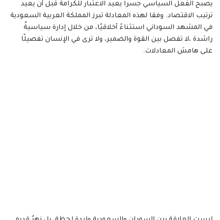
يصبح الفعل السياسي جسراً يعيد الاعتبار للكرامة قبل أن يعيد
ترتيب الاقتصاد. وفقا لهذه المعادلة تبرز المملكة العربية السعودية
في المشهد السوداني استثناءً أخلاقيًا، من خلال إدارة سياسيةٌ
راشدة ،لا تفصل بين القوة والضمير، ولا ترى في الإنسان تفصيلًا
على هامش المعادلات.
ليست العلاقة بين السودان والسعودية وليدة لحظة، بل نهرٌ قديم