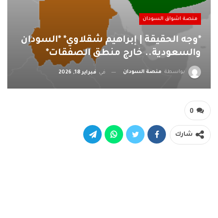
منصة اشواق السودان
*وجه الحقيقة | إبراهيم شقلاوي* *السودان
والسعودية.. خارج منطق الصفقات*
بواسطة
منصة السودان
في
فبراير 18, 2026
0
شارك