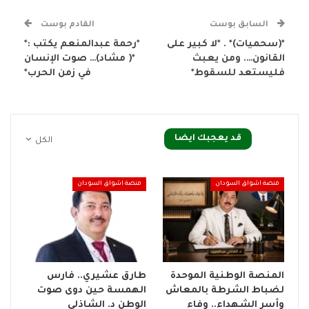
السابق بوست
القادم بوست
*(سحميات)* . *لا كبير على
*رحمة عبدالمنعم يكتب :*
القانون…. ومن يعبث
*( مشاد)… صوت الإنسان
فليستعد للسقوط*
في زمن الحرب*
قد يعجبك ايضا
الكل
منصة اشواق السودان
منصة اشواق السودان
المنصة الوطنية الموحدة
طارق عشيري.. فارس
لضباط الشرطة بالمعاش
الهمسة حين دوى صوت
وأسر الشهداء.. وفاء
الوطن د. الشاذلي