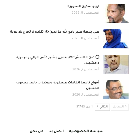
اريتو تمكين السرور !!
أغسطس 8, 2026
على بلاطة عبير دفع الله عزالدين ✍️ تكتب: لا تخرج بلا هوية
أغسطس 8, 2026
⭕ *من الهامش* ✍️ بشرى بشير كأس الوالي وعبقرية
دامشيك…
أغسطس 7, 2026
أمواج ناعمة اتفاقات عسكرية وجوكية د. ياسر محجوب
الحسين
أغسطس 7, 2026
السابق
التالي
1 من 3٬743
سياسة الخصوصية
اتصل بنا
من نحن