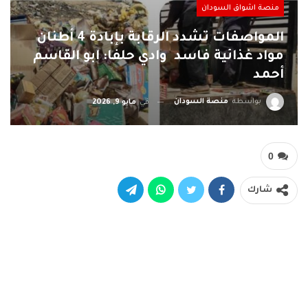
منصة اشواق السودان
المواصفات تشدد الرقابة بإبادة 4 أطنان
مواد غذائية فاسد وادي حلفا: ابو القاسم
أحمد
بواسطة
منصة السودان
في
مايو 9, 2026
0
شارك