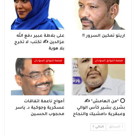
اريتو تمكين السرور !!
على بلاطة عبير دفع الله
عزالدين ✍️ تكتب: لا تخرج
بلا هوية
منصة اشواق السودان
منصة اشواق السودان
⭕ *من الهامش* ✍️
أمواج ناعمة اتفاقات
بشرى بشير كأس الوالي
عسكرية وجوكية د. ياسر
وعبقرية دامشيك والنجاح
محجوب الحسين
السابق
التالي