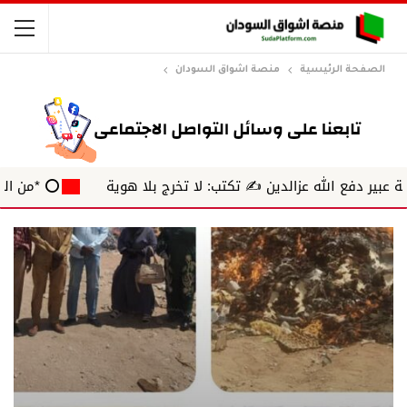
الصفحة الرئيسية
منصة اشواق السودان
ع الله عزالدين ✍️ تكتب: لا تخرج بلا هوية
⭕ *من الهامش* ✍️