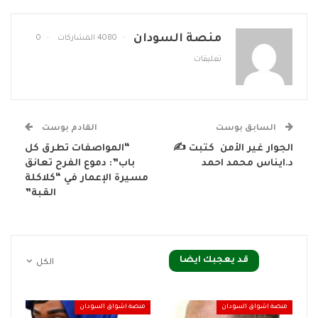
منصة السودان
4080 المشاركات
0
تعليقات
السابق بوست
القادم بوست
الجوار غير الأمن كتبت ✍
“المواصفات تطرق كل
د.ايناس محمد احمد
باب”: دموع الفرح تعانق
مسيرة الإعمار في “كلاكلة
القبة”
قد يعجبك ايضا
الكل
منصة اشواق السودان
منصة اشواق السودان