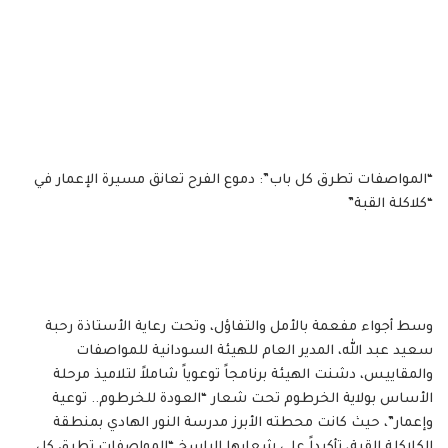
“المواصفات تطرق كل باب”: دموع الفرح تعانق مسيرة الإعمار في
“كلاكلة القبة”
وسط أجواء مفعمة بالأمل والتفاؤل، وتحت رعاية الأستاذة رحبة
سعيد عبد الله، المدير العام للهيئة السودانية للمواصفات
والمقاييس، دشنت الهيئة برنامجاً توعوياً شاملاً لتلاميذ مرحلة
الأساس بولاية الخرطوم تحت شعار “العودة للخرطوم.. توعية
وإعمار”، حيث كانت محطته الأبرز مدرسة النور الهادي بمنطقة
الكلاكلة القبة، تأكيداً على شعارها الراسخ “المواصفات تطرق كل