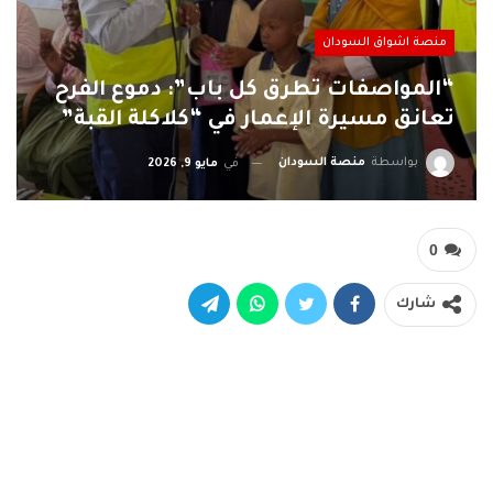
منصة اشواق السودان
“المواصفات تطرق كل باب”: دموع الفرح
تعانق مسيرة الإعمار في “كلاكلة القبة”
بواسطة
منصة السودان
في
مايو 9, 2026
0
شارك