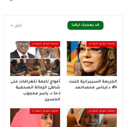
قد يعجبك ايضا
الكل
منصة اشواق السودان
منصة اشواق السودان
الجريمة السيبرانية كتبت
أمواج ناعمة تلغرافات على
✍ د.ايناس محمداحمد
شاطئ الزمالة الصحفية
(٥٠) د. ياسر محجوب
الحسين
منصة اشواق السودان
منصة اشواق السودان