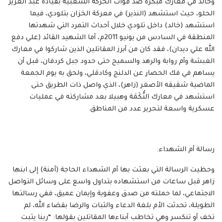
وخالد في معارك مبكرة ضد قوات الحركة الشعبية بقيادة عبد العزيز
الحلو، حيث استشهد (النذير) في معركة الخزان بتلودي، فيما
استشهد (خالد) داخل تلودي خلال أحداث التمرد التي شهدتها
المنطقة في السادس من يونيو 2011م، أما الشهيد القائد (علي دفع
الله علي ديدان)، فقد كان من أبرز المقاتلين الذين شاركوا في معارك
الغبشة وأم روابة والرهد والسميح حتى حدود جبل كردفان، قبل أن
يساهم في فك الحصار عن الدلنج وكادقلي، ولحق به يوم الجمعة
الماضية شقيقه الأصغر (زاهر)، الذي واصل ذات الطريق حتى
استشهد في معارك التُّكْمَة وهبيلا بعد مشاركته في عمليات
عسكرية واسعة لتحرير عدد من المناطق.
رسالة أم الشهداء:
وحظيت الرسالة التي بعثت بها أم الشهداء الحاجة (آمنة) إلى ابنها
زاهر قبل ساعات من استشهاده بتداول واسع على وسائل التواصل
الاجتماعي، لما حملته من صدق وعفوية وإيمان عميق، ففي رسالتها
الطويلة، تحدثت الأم بلغة الدعاء والثبات والرضا بقضاء الله، لم
تخف أو تنكسر وهي تخاطب أبناءها المقاتلين بقولها: “ربنا يثبت