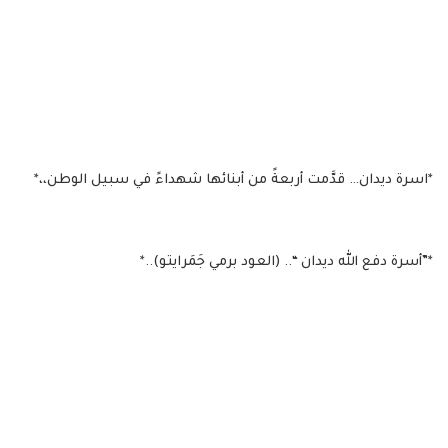
*اسرة ديدان… قدَّمت أربعةً من أبنائها شهداءً في سبيل الوطن،،*
*”أسرة دفع الله ديدان “.. (العود برمي جَمَرايتو)..*