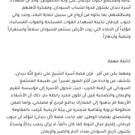
عامة ولمجتمع جنوب كردفان على وجه الخصوص، وأكد أن شهداء
أسرة ديدان يمثلون قدوة لشباب السودان، ومفخرة لأهلهم
ومنطقتهم، بما بذلوه من أرواح في سبيل حماية البلاد، وجدد والي
جنوب كردفان تحيته لشهداء القوات المسلحة والقوات المساندة،
مؤكداً أن الدماء التي روت الأرض ستثمر للسودان سلاماً واستقراراً
وتنميةً وازدهاراً.
خاتمة مهمة:
ومهما يكن من أمر.. فإن قصة أسرة الشيخ علي دفع الله ديدان،
تكشف عن واحدة من أكثر الصور تعبيراً عن طبيعة المجتمع
السوداني في أزمنة الحرب، حيث تتحول الأسرة إلى مؤسسة للقيم
والإيمان والتضحية قبل أن تكون مجرد رابطة دم، ذلك أن الأشقاء
الأربعة لم يذهبوا إلى المعارك بدافع فردي أو مصلحي، وإنما ضمن
منظومة تربوية وثقافية متجذرة في بيئة تاريخية عُرفت بالمقاومة
والالتصاق بقضايا الوطن، لقد جاءت قصة (آل ديدان) لتؤكد أن جنوب
كردفان، إقليم جبال النوبة كما كان دائماً، لا يزال ينجب رجالاً ونساءً
يكتبون تاريخ السودان بمداد الدم والصبر والإيمان.