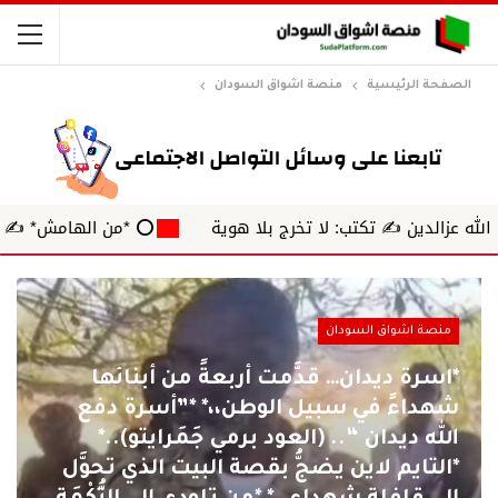
الصفحة الرئيسية
منصة اشواق السودان
✍️ تكتب: لا تخرج بلا هوية
⭕ *من الهامش* ✍️ بشرى بشير كأ
منصة اشواق السودان
*اسرة ديدان… قدَّمت أربعةً من أبنائها
شهداءً في سبيل الوطن،،* *”أسرة دفع
الله ديدان “.. (العود برمي جَمَرايتو)..*
*التايم لاين يضجُّ بقصة البيت الذي تحوَّل