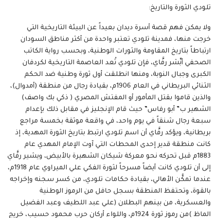
تلودي الثورة والتاريخ:
ولا يمكن فهم قصة أسرة ديدان بعيداً عن البيئة التاريخية التي
خرجت منها، فمدينة تلودي تعتبر واحدة من أكثر مناطق السودان
ارتباطاً بتاريخ المقاومة والثورات الوطنية، وبحسب رواية الكاتب
الصحفي أبِّشر رفَّاي، فإن تلودي تُعد العاصمة التاريخية لكردفان
الكبرى وجبال النوبة، ومنها انطلقت أول ثورة وطنية ضد الحكم
الثنائي البريطاني في العام 1906م، بقيادة رجال من منطقة (أمدوال)،
والذين قاموا بقتل المأمور أو المفتش المصري ( ذكي بك واصف)
الشهير ب” أبو رفاس” حيث قام الإنجليز في مقابل ذلك بإعدام
سبعة رجال شنقاً في يوم واحد، في واقعة موثقة بخمسة مراجع
بريطانية، ويؤكد رفَّاي أن اسم تلودي ارتبط بتاريخ الثورة المهدية، إذ
كانت منطقة قدير إحدى المحطات التي آوت الإمام المهدي عام
1883م قبل تحركه نحو معركة شيكان الشهيرة بالأبيض، ويشير رفَّاي
إلى أن تلودي كانت أيضاً مسرحاً لثورة الفكي علي الميراوي عام 1918م،
عندما تمكَّن الأهالي، بقيادة حكامات تلودي، من كسر سجنه وإخراجه
بالقوة، وتحتفظ المنطقة بسجل حافل من الرموز الوطنية
والعسكرية، من بينهم البطلان (علي عبد اللطيف وعبد الفضيل
الماظ )من رموز ثورة 1924م، واللواء أركان حرب محمود حسيب، خريج