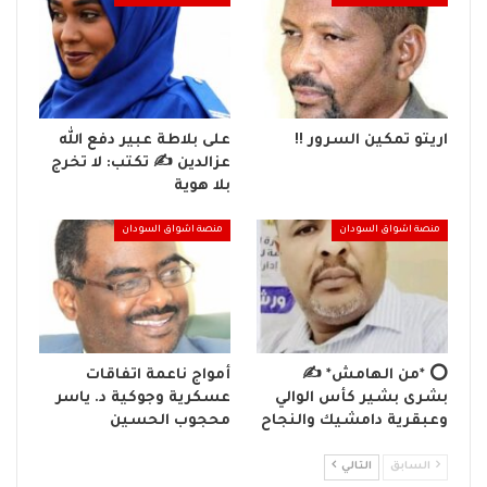
اريتو تمكين السرور !!
على بلاطة عبير دفع الله
عزالدين ✍️ تكتب: لا تخرج
بلا هوية
منصة اشواق السودان
منصة اشواق السودان
⭕ *من الهامش* ✍️
أمواج ناعمة اتفاقات
بشرى بشير كأس الوالي
عسكرية وجوكية د. ياسر
وعبقرية دامشيك والنجاح
محجوب الحسين
السابق
التالي