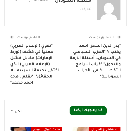
منصة السودان
4080 المشاركات
0
تعليقات
السابق بوست
القادم بوست
*بدر الدين اسحق احمد
*تفوق (الإعلام الغربي)
يكتب :* *الحزب السياسي
مهنياً في كشف (تورط
في السودان.. أسئلة الأزمة
الإمارات) مقابل فشل
والتحول* *غياب البرامج
(الإعلام العربي) الذي
التفصيلية في الأحزاب
اكتفى بخدمة السرديات لا
السودانية*
الحقائق* *بقلم : هجو
احمد محمد*
قد يعجبك ايضا
الكل
منصة اشواق السودان
منصة اشواق السودان