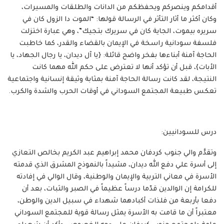
أقدامكم وينصركم ويحفظكم من الدانات والطلقات والمسيرات،
وكان أكثر ما أثار التأثر في الرسالة قولها: “الموت دا الزول كان في
سريره بيموت، الجاية كان في سريرك بتجيك”، وهي عبارة اختزلت
فلسفة سودانية راسخة في الإيمان بالقضاء والقدر، كما خاطبت
الحاجة آمنة أبناءها بفخر واضح قائلة: {يا آل ديدان، يا رجال الجهاد، يا
الأبات}، قبل أن تؤكد أنها لا تعترض على حكم الله مهما كانت
النتيجة، لقد كانت رسالة الحاجة آمنة بمثابة وثيقة إنسانية واجتماعية
تعكس طبيعة المجتمع السوداني في أوقات الحرب والشدة والكرب.
درس للسودانيين:
وتقدَّم والي جنوب كردفان محمد إبراهيم عبد الكريم بخالص التعازي
إلى أسرة علي دفع الله ديدان، مشيداً بالنموذج المشرق الذي قدمته
الأسرة في معاني التربية والإيمان والوطنية، وقال الوالي في إفادته
للكرامة إن الوالدين قدّما درساً عظيماً في الصبر والثبات، بعد أن
دفعا بأربعة من فلذات أكبادهما شهداء في سبيل الدين والوطن،
معتبراً أن ما قامت به الأسرة يمثل رسالة قوية للمجتمع السوداني