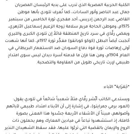
الكلية الحربية المصرية الذي تدرب على يديه الرئيسان المصريان
جمال عبد الناصر وأنور السادات، كما تُعرف تلودي بأنها موطن
القاضي عبد الرحمن إدريس، أحد مفجري ثورة الخامس من سبتمبر
1975م، وموطن الحاجة مريم سلامة زوجة الزعيم إسماعيل الأزهري،
ويمضي رفَّاي في سرد تاريخ المنطقة قائلاً إن تلودي الكبرى والليري
أنجبت أيضاً البطل (كوكو كوبانقو) مفجِّر ثورة 1917م، كما أنها شهدت
أولى إرهاصات ثورة قوة دفاع السودان ضد الاستعمار البريطاني في
العام 1904م، ومن هنا فإن ما قدمته أسرة ديدان ليس سوى امتدادٍ
طبيعي لإرث تاريخي طويل من المقاومة والتضحية.
“جَمْرَاية” الآباء:
ويستدعي الكاتب أبِّشر رفَّاي مثلاً شعبياً شائعاً في تلودي يقول:
(العود برمي جمرايتو)، في إشارة إلى أن الأبناء امتداد طبيعي لآبائهم
وأصولهم، مبيناً أن الأشقاء الأربعة جسّدوا هذا المعنى بصورة
كاملة، إذ استشهدوا تباعاً في ميادين المعارك وهم يحملون ذات
الروح والإيمان بالقضية التي تربّوا عليها، فقد سقط الشهيدان النذير