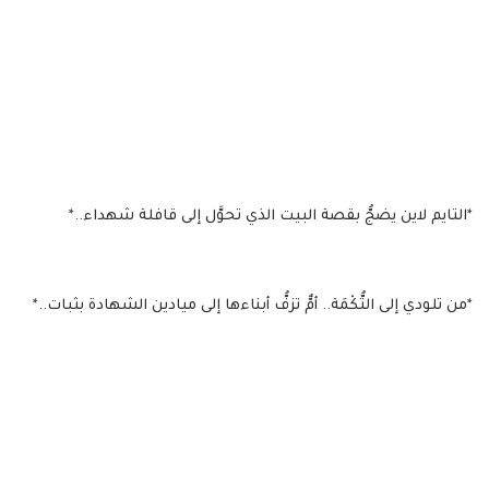
*التايم لاين يضجُّ بقصة البيت الذي تحوَّل إلى قافلة شهداء..*
*من تلودي إلى التُّكْمَة.. أمٌّ تزفُّ أبناءها إلى ميادين الشهادة بثبات..*