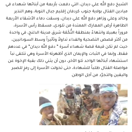
الشيخ دفع الله علي ديدان، التي دفعت بأربعة من أبنائها شهداء في
ميادين القتال بولاية جنوب كردفان إقليم جبال النوبة، وهم النذير
وخالد وعلي وزاهر دفع الله علي ديدان، وسقت دماء الأشقاء الأربعة
الطاهرة أرض المعارك الممتدة من تلودي، مسقط رأس الأسرة،
مروراً بهبيلا وانتهاءً بمنطقة التُّكْمَة شرق مدينة الدلنج، في واحدة
من أكثر قصص التضحية والفداء تداولاً وتأثيراً وسط السودانيين،
حيث لم تكن قيمة قصة شهداء أسرة ” دفع الله ديدان” في عددهم
فقط، وإنما في الثبات والإيمان الذي أظهرته الأسرة وهي تتلقى نبأ
استشهاد أبنائها الواحد تلو الآخر، دون أن يثني ذلك بقية الإخوة عن
مواصلة القتال طلباً للشهادة، حتى تحولت الأسرة إلى رمزٍ للصبر
واليقين والتجرّد من أجل الوطن.