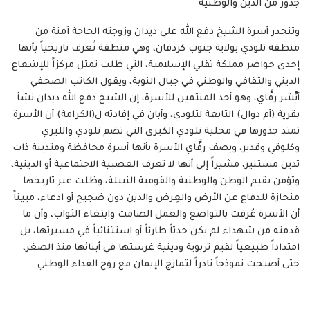
جذور من الدين والوطنية
وتنحدر أسرة الشيخ دفع الله علي ديدان وزوجته الحاجة آمنة من
منطقة تلودي بولاية جنوب كردفان، وهي منطقة تُعرف تاريخياً بأنها
إحدى حواضر مملكة تقلي الإسلامية، التي ظلت تمثل مركزاً للإشعاع
الديني والثقافي والوطني في جبال النوبة، ويقول الكاتب الصحفي
أبِّشر رفَّاي، وهو أحد المنتمين للأسرة، إن الشيخ دفع الله ديدان نشأ
بقرية (أم دوال) التابعة لتلودي، وأبان في إفادته ل(الكرامة) أن الأسرة
تمتد جذورها في محلية تلودي الكبرى التي تضم تلودي والليري
وكلوقي وقدير، ويصف رفَّاي الأسرة بأنها أسرة محافظة ومتدينة ذات
تدين مستنير، مشيراً إلى أنها لا تعرف العصبية الاجتماعية أو الدينية،
وتؤمن بقيم الوطن والوطنية والقومية النبيلة، وظلت عبر تاريخها
منحازة للدفاع عن الأرض والعِرض والدين دون ضجيج أو ادعاء، مبيناً
أن الأسرة عُرفت بالتواضع والعمل الصامت وابتغاء الثواب، وأن ما
قدمته من شهداء لم يكن حدثاً طارئاً أو استثنائياً في مسيرتها، بل
امتداداً طبيعياً لقيم تربوية ودينية غرستها في أبنائها منذ الصغر،
حتى أصبحت نموذجاً نادراً لتمازج الإيمان مع روح الفداء الوطني.