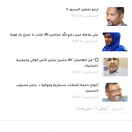
اريتو تمكين السرور !!
أغسطس 8, 2026
على بلاطة عبير دفع الله عزالدين ✍️ تكتب: لا تخرج بلا هوية
أغسطس 8, 2026
⭕ *من الهامش* ✍️ بشرى بشير كأس الوالي وعبقرية
دامشيك…
أغسطس 7, 2026
أمواج ناعمة اتفاقات عسكرية وجوكية د. ياسر محجوب
الحسين
أغسطس 7, 2026
السابق
التالي
1 من 3٬743