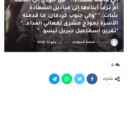
إلى قافلة شهداء..* *من تلودي إلى التُّكْمَة..
أمٌّ تزفُّ أبناءها إلى ميادين الشهادة
بثبات..* *والي جنوب كردفان: ما قدمته
الأسرة نموذج مشرق لمعاني الفداء..*
*تقرير: إسماعيل جبريل تيسو..*
بواسطة
منصة السودان
في
مايو 12, 2026
0
شارك