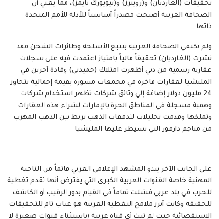
تحقيقات (الغارديان) و(رويترز) و(نيويورك تايمز)، مما يعني أن
الصحافة الغربية أصبحت مصدراً أساسياً للأدلة للأمم المتحدة
ذاتها.
ولم تكتفي الصحافة الغربية بتتبع الأسلحة وطائرات الشحن فقد
نشرت (الغارديان) تحقيقاً مالياً بامتياز اعتمدت فيه على سجلات
عقارية رسمية من دبي أظهرت امتلاك (حميدتي) وقادة آخرين في
المليشيا لعقارات فاخرة في مجمعات مسورة بقيمة إجمالية تتجاوز
24 مليون دولار إضافة إلي وثائق شركات تظهر استخدام شركات
وهمية مسجلة في المناطق الحرة بالإمارات لشراء هذه العقارات
وتملكها وقدمت تحليلات لتدفقات الذهب تربط بين الذهب المهرب
من مناجم دارفور التي تسيطر عليها المليشيا
على الجانب الآخر يبدو المشهد الإعلامي العربي قاتماً من الناحية
المهنية خاصة القنوات العربية الكبرى التي يفترض أنها تقدم تغطية
للحرب في بلد عربي فشلت تماماً في القيام بدور الرقيب أو الكاشف
للحقيقه وكانت أبرز ملامح التغطية العربية هو غياب تام للتحقيقات
الاستقصائية حيث لم تبث أي قناة عربية (باستثناء قنوات صغيرة لا