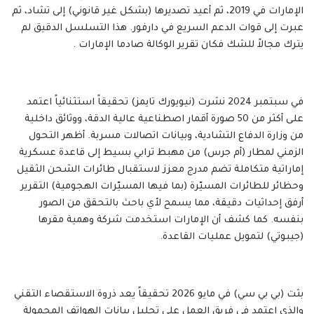
الإمارات في 2019، ثم أعيد تصديرها (بشكل غير قانوني) إلى تشاد، ثم
عبرت إلى قوات الدعم السريع في دارفور. هذا التسلسل الدقيق لم
يترك مجالاً للشك فكان تقرير الوكالة صادما الإمارات .
في سبتمبر 2024 نشرت (نيويورك تايمز) تحقيقاً استثنائياً اعتمد
على أكثر من 50 صورة أقمار اصطناعية عالية الدقة، ووثائق داخلية
من وزارة الدفاع التشادية، وبيانات اتصالات مسربة. أظهر التحول
الزمني لمطار (أم جرس) من مهبط ترابي بسيط إلى قاعدة عسكرية
إماراتية متكاملة تضم مدرج معزز لاستقبال طائرات الشحن الثقيل
وحظائر للطائرات المسيّرة (بما فيها المسيّرات الهجومية) التقرير
أرفق إحداثيات دقيقة، مما يسمح لأي باحث بالتحقق من الصور
بنفسه. كما كشف أن الإمارات استخدمت شركة وهمية مقرها
(جيبوتي) لتمويل عمليات القاعدة.
بثت (بي بي سي) في مايو 2026 تحقيقاً يعد ذروة الاستقصاء التقني
والذي اعتمد في فريق العمل على تحليل بيانات الهواتف المحمولة