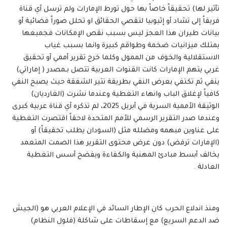
تأثير لها) تحقيقاً خاصاً بها حول تورط الإمارات ولم ترسل أي قناة
فريقاً إلى تشاد أو إثيوبيا لتقصي الحقائق او تحلل صوراً فضائية أو
بيانات طيران هذا العجز ليس بسبب نقص الإمكانات فجميعها
يمتلك ميزانيات ضخمة وطواقم كبيرة وانما بسبب غياب
الاستقلالية والخوف من الممول وكلما خرج تقرير أممي أو تحقيق
غربي يتهم الإمارات كانت القنوات العربية تتصل بـمصدر ( إماراتي)
ينفي ثم تكتفي بعرض النفي بطريقة تثير الشفقة حيث يصبح النفي
كافياً لإغلاق الباب وانهاء التغطية وعندما نشرت (الغارديان)
الوثيقة الأممية السرية في أبريل 2025، لم تذكره أي قناة عربية كبرى
وعندما صدر التقرير الرسمي للأمم المتحدة لاحقاً اقتصرت التغطية
على عناوين مبهمه ومضلله مثل (السودان يطلب تحقيقاً) أو
(الإمارات ترفض) دون عرض محتوى التقرير هذا الصمت المتعمد
يخالف أبسط مبادئ المهنية والكفاءة ويفضح أسس التغطية
العادلة .
ومنذ اندلاع الحرب كان الإطار السائد في الإعلام العربي هو (الجيش
ضد الدعم السريع) مع إسقاطات على شاكلة (فلول النظام)