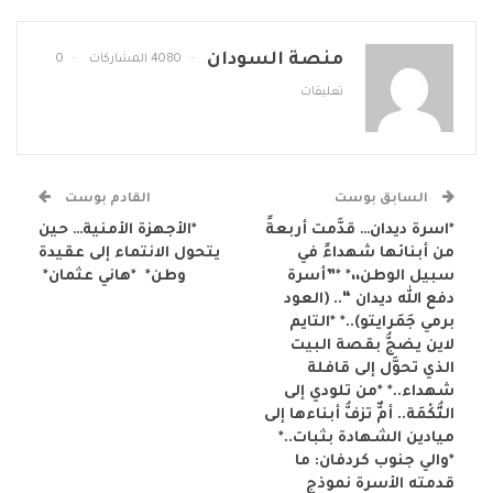
منصة السودان
4080 المشاركات
0
تعليقات
السابق بوست
القادم بوست
*اسرة ديدان… قدَّمت أربعةً
*الأجهزة الأمنية… حين
من أبنائها شهداءً في
يتحول الانتماء إلى عقيدة
سبيل الوطن،،* *”أسرة
وطن* ‏ *‏هاني عثمان*
دفع الله ديدان “.. (العود
برمي جَمَرايتو)..* *التايم
لاين يضجُّ بقصة البيت
الذي تحوَّل إلى قافلة
شهداء..* *من تلودي إلى
التُّكْمَة.. أمٌّ تزفُّ أبناءها إلى
ميادين الشهادة بثبات..*
*والي جنوب كردفان: ما
قدمته الأسرة نموذج