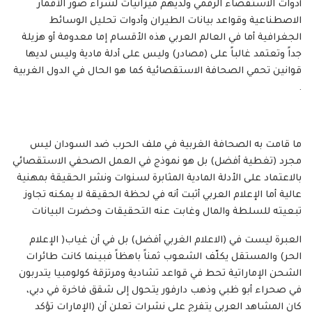
أدوات الاستقصاء الرقمي ولديهم ميزانيات لشراء صور الأقمار
الاصطناعية وقواعد بيانات الطيران وأدوات تحليل الوسائط
الجغرافية أما في العالم العربي هذه الأقسام إما معدومة أو هزيلة
جداً وتعتمد غالباً على (مصادر) وليس على أدلة مادية وليس لديها
قوانين تحمي الصحافة الاستقصائية كما هو الحال في الدول الغربية
.
ما قامت به الصحافة الغربية في ملف الحرب ضد السودان ليس
مجرد (تغطية أفضل) بل هو نموذج في العمل الصحفي الاستقصائي
بالاعتماد على الأدلة المادية المثابرة لسنوات ونشر الحقيقة بمهنية
عالية أما الإعلام العربي أثبت أنه في لحظة الحقيقة لا يمكنه تجاوز
تبعيته للسلطة والمال وغابت عنه التحقيقات وحضرت البيانات
العبرة ليست في (الاعلام الغربي أفضل) بل في أن غياب( الإعلام
الحر) والمستقل يكلّف الشعوب ثمناً باهظاً فبينما كانت طائرات
الشحن الإماراتية تحط في قواعد تشادية ومرتزقة كولومبيا يتدربون
في صحراء أبو ظبي وذهب دارفور يتحول إلى شقق فاخرة في دبي،
كان المشاهد العربي يتفرج على نشرات تعلن أن (الإمارات تؤكد