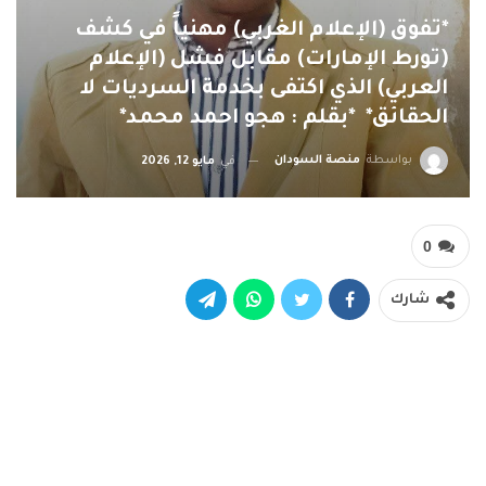
*تفوق (الإعلام الغربي) مهنياً في كشف
(تورط الإمارات) مقابل فشل (الإعلام
العربي) الذي اكتفى بخدمة السرديات لا
الحقائق* *بقلم : هجو احمد محمد*
بواسطة
منصة السودان
في
مايو 12, 2026
0
شارك