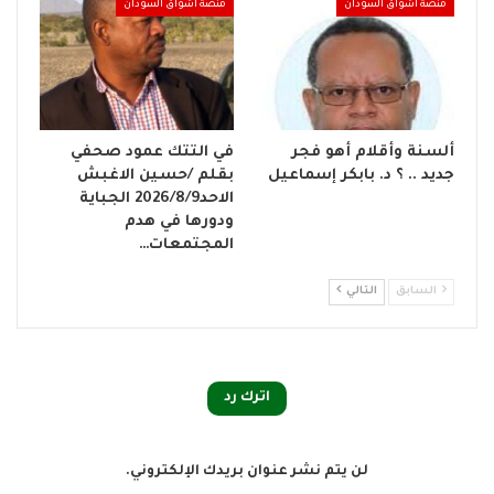
منصة اشواق السودان
منصة اشواق السودان
ألسنة وأقلام أهو فجر
في التتك عمود صحفي
جديد .. ؟ د. بابكر إسماعيل
بقلم /حسين الاغبش
الاحد2026/8/9 الجباية
ودورها في هدم
المجتمعات…
السابق
التالي
اترك رد
لن يتم نشر عنوان بريدك الإلكتروني.