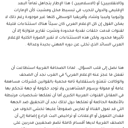
و(الانقلابيين) أو (الاسلاميين ) هذا الإطار يتجاهل تماماً البعد
الإقليمي والدولي للحرب في تبسيط مخل ومشيت كأن الإمارات
وإثيوبيا وليبيا وتشاد وأفريقيا الوسطي كلها غير موجودة رغم ذلك لا
يمكن القول إن كل الإعلام العربي كان سيئاً هناك استثناءات قليلة
لقنوات قدمت حلقات نقدية محدودة ونشرت تقارير متوازنة إلا أن
تأثيرها محدود ولكن هذه الاستثناءات لا تغير الصورة الكلية للإعلام
العربي السائد الذي تخلى عن دوره المهني بحيدة وعدالة .
هنا نصل إلى قلب السؤال.. لماذا الصحافة الغربية استطاعت أن
تفعل ما عجز عنه الإعلام العربي؟ في الغرب نجد أن الصحف
والوكالات تتمتع باستقلالية تامه محمية بالقوانين كشركات مساهمة
عامة أو ممولة برسوم المشاهدين ولا توجد حكومة أو جهة تتحكم بها
في المقابل القنوات العربية الكبرى أما أن تملكها شخصيات مرتبطة
بالأنظمة الحاكمة أو تملكها دول لذلك نجد أن التحقيق ضد الجهة
التي قد تمول القناة أو تمارس ضغوطاً عليها تخشي الخوف من
فقدان التمويل أو الإعلانات أو تراخيص البث كرادع إضافة إلي أن
الصحف الغربية لديها أقسام كاملة تضم صحفيين مدربين على