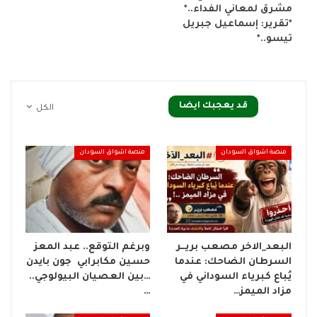
مشرق لمعاني الفداء..*
*تقرير: إسماعيل جبريل
تيسو..*
قد يعجبك ايضا
الكل
منصة اشواق السودان
منصة اشواق السودان
البعد_الاخر مصعب بريــر
وبرغم التوقع.. عبد المعز
السرطان الضاحك: عندما
حسين مكابرابي جون بايدن
يُباع كبرياء السوداني في
…بين العصيان البيولوجي..
مزاد الميمز…
…