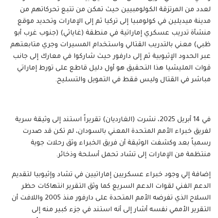
لعدد من المرتزقة الكولومبيين حيث تمكن من تتبع تحركاتهم من
مدينة ميديلين في كولومبيا إلى تركيا ثم إلى الإمارات وتحديد موقع
منشأة تدريب عسكري إماراتية في منطقة (غاياثي) (جنوب غرب أبو
ظبي) معني بالتدريب القتالي واستخدام المسيرات وجري متابعتهم
عبر الحدود الإثيوبية ثم إلى دارفور حيث شاركوا في معارك إلى جانب
قوات المليشيا هذا التحقيق هو أول دليل قاطع على تورط إماراتي
مباشر في القتال وليس فقط في التمويل والتسليح.
في 14 أبريل 2025، نشرت (الغارديان) تقريراً استند إلى وثيقة سرية
لفريق خبراء الأمم المتحدة المعني بالسودان، لم تكن قد صدرت
رسمياً بعد وكشفت الوثيقة أن فريق الخبراء وثق رحلات جوية
منتظمة من الإمارات إلى تشاد تحمل أسلحة وذخائر.
إضافة إلي وجود خبراء عسكريين إماراتيين في تشاد وإثيوبيا لتقديم
الدعم الفني لقوات الدعم السريع كما وثق التقرير انتهاكات حظر
السلاح الذي تفرضه الأمم المتحدة على دارفور منذ 2005 واللافت أن
التقرير الأممي نفسه أشار إلى أنه استند في جزء كبير منه إلى