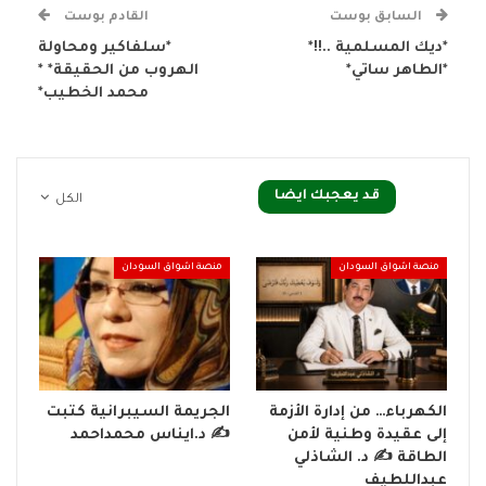
السابق بوست
القادم بوست
*ديك المسلمية ..!!*
*سلفاكير ومحاولة
*الطاهر ساتي*
الهروب من الحقيقة* *
محمد الخطيب*
قد يعجبك ايضا
الكل
منصة اشواق السودان
منصة اشواق السودان
الكهرباء… من إدارة الأزمة
الجريمة السيبرانية كتبت
إلى عقيدة وطنية لأمن
✍ د.ايناس محمداحمد
الطاقة ✍️ د. الشاذلي
عبداللطيف