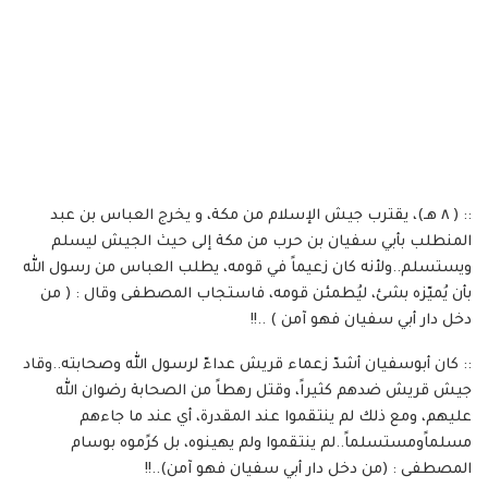
:: ( ٨ هـ)، يقترب جيش الإسلام من مكة، و يخرج العباس بن عبد
المنطلب بأبي سفيان بن حرب من مكة إلى حيث الجيش ليسلم
ويستسلم..ولأنه كان زعيماً في قومه، يطلب العباس من رسول الله
بأن يُميّزه بشئ، ليُطمئن قومه، فاستجاب المصطفى وقال : ( من
دخل دار أبي سفيان فهو آمن ) ..!!
:: كان أبوسفيان أشدّ زعماء قريش عداءّ لرسول الله وصحابته..وقاد
جيش قريش ضدهم كثيراً، وقتل رهطاً من الصحابة رضوان الله
عليهم، ومع ذلك لم ينتقموا عند المقدرة، أي عند ما جاءهم
مسلماًومستسلماً..لم ينتقموا ولم يهينوه، بل كرًموه بوسام
المصطفى : (من دخل دار أبي سفيان فهو آمن)..!!