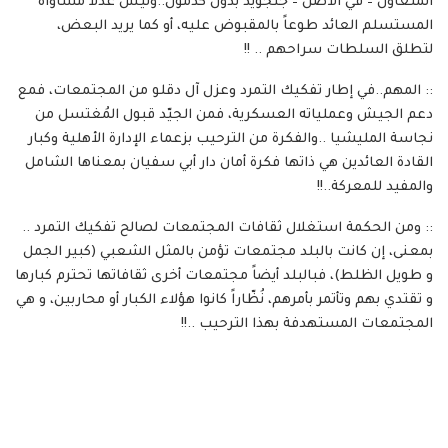
المتعاون – في الأصل – جنجويد بدون كدمول..وليس عدلاً مساواة
المستسلم العائد طوعاً بالمقبوض عليه، أو كما يريد البعض،
لتطلق السلطات سراحهم .. !!
:: المهم..في إطار تفكيك التمرد وعزل آل دقلو من المجتمعات، فمع
دعم الجيش وعملياته العسكرية، فمن الجيّد قبول المُغتسل من
نجاسة المليشيا ..والفكرة من الترحيب بزعماء الإدارة الأهلية وكبار
القادة العائدين هي ذاتها فكرة أمان دار أبي سفيان بمعناها الشامل
والمفيد للمعركة..!!
:: ومن الحكمة استغلال ثقافات المجتمعات لصالح تفكيك التمرد ..
بمعنى، إن كانت بالبلد مجتمعات تؤمن بالمثل الشعبي (كبير الجمل
و طويل الظلط)، فبالبلد أيضاً مجتمعات أخرى ثقافاتها تحترم كبارها
و تقتدي بهم وتأتمر بأمرهم، نُظّاراً كانوا هؤلاء الكبار أو محاربين، و هي
المجتمعات المستهدفة بهذا الترحيب ..!!