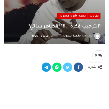
مقالات
منصة اشواق السودان
*الترحيب فكرة ..!!* *الطاهر ساتي*
بواسطة
منصة السودان
في
مايو 18, 2026
0
شارك