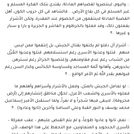
:: واليوم، لينتصروا لقضياهم العادلة، يقتدي بتلك الفكرة المسلم و
غير المسلم في كل بقاع الأرض .. فالشاهد في كل حروب الكون، أهل
القضية العادلة لاينتقمون من الخصوم عند المقدرة، ولكن الأشرار
يفعلون ذلك، وقد فعلوا بالخرطوم و الفاشر و الجزيرة و بارا و سنار
و غيرها ..!!
:: أشرار آل دقلو لم يكتفوا بقتال الجيش، بل إنتقموا ممن ليس
منهم.. قتلوا وعذبوا الأسرى رغم استسلامهم، قتلوا وعذبوا العُزّل
من الشباب رغم عدم مقاومتهم، وإغتصبوا الحرائر رغم تسترهن
بخدورهن، وأهانوا أئمة المساجد وقساوسة الكنائس وكبار السن رغم
قبولهم بقدر الله ثم الأمر الواقع .. !!
:: لو تعامل الجيش بالمثل، وفعل بالأشرار وأسراهم وأهلهم ما
فعلوه بالأسرى والشعب الأعزل، لحوّل مناطق إنتشارهم إلى (أرض
محروقة)، لايبقى فيها شجراً و لا نفراً، ولما استقبل الأمير إسماعيل
محمد يوسف و النور القبة وعلي السافنا وآخرين (تابوا وعادوا) ..!!
:: نعم، تابوا و عادوا طوعاً، و لم يتم القبض عليهم – عقب معركة –
كأسرى الجنجويد و المتعاونين، مع التحفظ على هذا الوصف، لأن