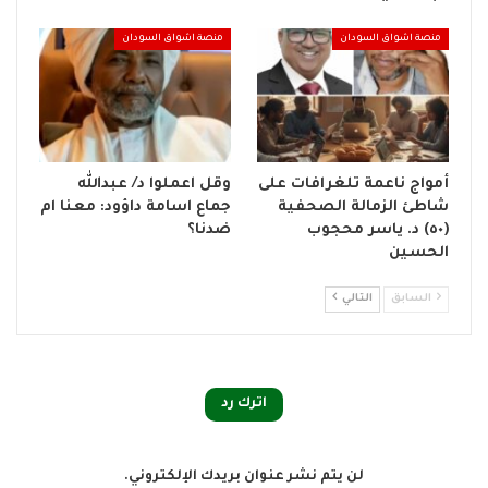
منصة اشواق السودان
منصة اشواق السودان
أمواج ناعمة تلغرافات على
وقل اعملوا د/ عبدالله
شاطئ الزمالة الصحفية
جماع اسامة داؤود: معنا ام
(٥٠) د. ياسر محجوب
ضدنا؟
الحسين
السابق
التالي
اترك رد
لن يتم نشر عنوان بريدك الإلكتروني.